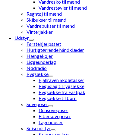
Vandresko til mænd
Vandrestøvler til mænd
Regntøj til mænd
Skibukser til mænd
Vandrebukser til mænd
Vinterjakker
Udstyr
Førstehjælpssæt
Hurtigtørrende håndklæder
Hængekøjer
Liggeunderlag
Nødradio
Rygsække
Fjällräven Skoletasker
Regnslag til rygsække
Rygsække fra Eastpak
Rygsække til børn
Soveposer
Dunsoveposer
Fibersoveposer
Lagenposer
Spiseudstyr
Kopper og krus