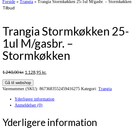
Forside
»
Trangia
»
Trangia Stormkøkken 25-1ul M/gasbr. – Stormkøkken
Tilbud
Trangia Stormkøkken 25-
1ul M/gasbr. –
Stormkøkken
Den
Den
1.240,00
kr.
1.128,95
kr.
oprindelige
aktuelle
Gå til webshop
pris
pris
Varenummer (SKU):
8673683552459416275
Kategori:
Trangia
var:
er:
1.240,00 kr..
1.128,95 kr..
Yderligere information
Anmeldelser (0)
Yderligere information