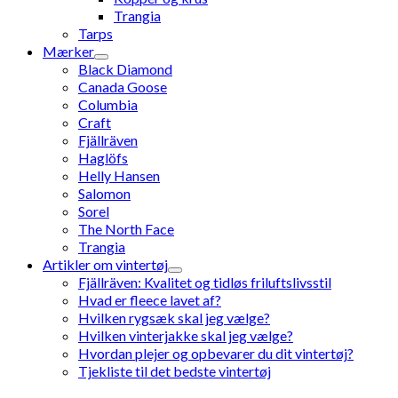
Trangia
Tarps
Mærker
Black Diamond
Canada Goose
Columbia
Craft
Fjällräven
Haglöfs
Helly Hansen
Salomon
Sorel
The North Face
Trangia
Artikler om vintertøj
Fjällräven: Kvalitet og tidløs friluftslivsstil
Hvad er fleece lavet af?
Hvilken rygsæk skal jeg vælge?
Hvilken vinterjakke skal jeg vælge?
Hvordan plejer og opbevarer du dit vintertøj?
Tjekliste til det bedste vintertøj