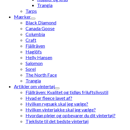
Trangia
Tarps
Mærker
Black Diamond
Canada Goose
Columbia
Craft
Fjällräven
Haglöfs
Helly Hansen
Salomon
Sorel
The North Face
Trangia
Artikler om vintertøj
Fjällräven: Kvalitet og tidløs friluftslivsstil
Hvad er fleece lavet af?
Hvilken rygsæk skal jeg vælge?
Hvilken vinterjakke skal jeg vælge?
Hvordan plejer og opbevarer du dit vintertøj?
Tjekliste til det bedste vintertøj