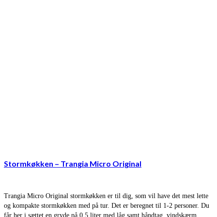
Stormkøkken – Trangia Micro Original
Trangia Micro Original stormkøkken er til dig, som vil have det mest lette
og kompakte stormkøkken med på tur. Det er beregnet til 1-2 personer. Du
får her i sættet en gryde på 0,5 liter med låg samt håndtag, vindskærm …