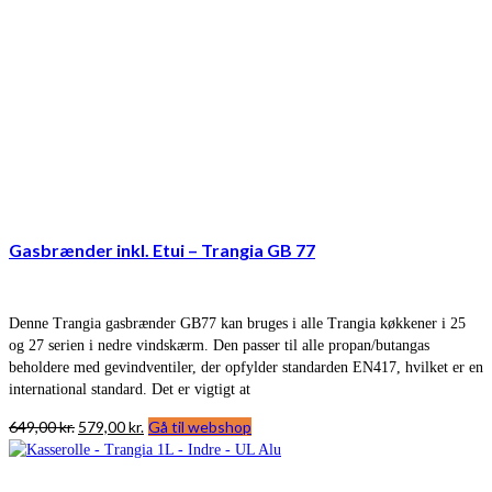
Gasbrænder inkl. Etui – Trangia GB 77
Denne Trangia gasbrænder GB77 kan bruges i alle Trangia køkkener i 25
og 27 serien i nedre vindskærm. Den passer til alle propan/butangas
beholdere med gevindventiler, der opfylder standarden EN417, hvilket er en
international standard. Det er vigtigt at
Den
Den
649,00
kr.
579,00
kr.
Gå til webshop
oprindelige
aktuelle
pris
pris
var:
er: