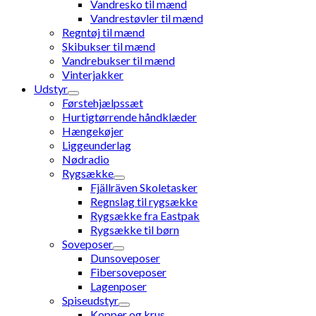
Vandresko til mænd
Vandrestøvler til mænd
Regntøj til mænd
Skibukser til mænd
Vandrebukser til mænd
Vinterjakker
Udstyr
Førstehjælpssæt
Hurtigtørrende håndklæder
Hængekøjer
Liggeunderlag
Nødradio
Rygsække
Fjällräven Skoletasker
Regnslag til rygsække
Rygsække fra Eastpak
Rygsække til børn
Soveposer
Dunsoveposer
Fibersoveposer
Lagenposer
Spiseudstyr
Kopper og krus