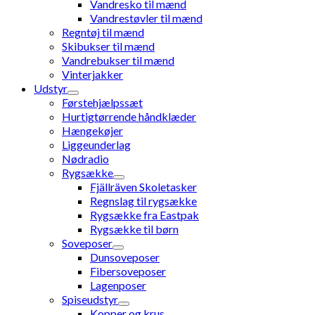
Vandresko til mænd
Vandrestøvler til mænd
Regntøj til mænd
Skibukser til mænd
Vandrebukser til mænd
Vinterjakker
Udstyr
Førstehjælpssæt
Hurtigtørrende håndklæder
Hængekøjer
Liggeunderlag
Nødradio
Rygsække
Fjällräven Skoletasker
Regnslag til rygsække
Rygsække fra Eastpak
Rygsække til børn
Soveposer
Dunsoveposer
Fibersoveposer
Lagenposer
Spiseudstyr
Kopper og krus