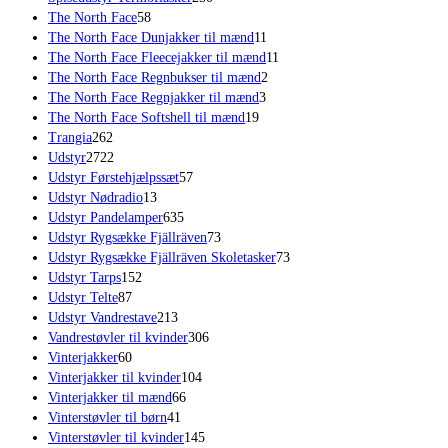
58
varer
The North Face
58
varer
11
The North Face Dunjakker til mænd
11
varer
11
The North Face Fleecejakker til mænd
11
2
varer
The North Face Regnbukser til mænd
2
3
varer
The North Face Regnjakker til mænd
3
19
varer
The North Face Softshell til mænd
19
262
varer
Trangia
262
varer
2722
Udstyr
2722
varer
57
Udstyr Førstehjælpssæt
57
13
varer
Udstyr Nødradio
13
varer
635
Udstyr Pandelamper
635
varer
73
Udstyr Rygsække Fjällräven
73
varer
73
Udstyr Rygsække Fjällräven Skoletasker
73
152
varer
Udstyr Tarps
152
87
varer
Udstyr Telte
87
varer
213
Udstyr Vandrestave
213
varer
306
Vandrestøvler til kvinder
306
60
varer
Vinterjakker
60
varer
104
Vinterjakker til kvinder
104
66
varer
Vinterjakker til mænd
66
41
varer
Vinterstøvler til børn
41
varer
145
Vinterstøvler til kvinder
145