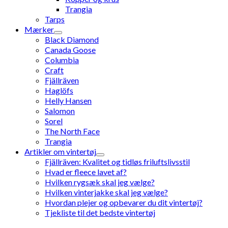
Trangia
Tarps
Mærker
Black Diamond
Canada Goose
Columbia
Craft
Fjällräven
Haglöfs
Helly Hansen
Salomon
Sorel
The North Face
Trangia
Artikler om vintertøj
Fjällräven: Kvalitet og tidløs friluftslivsstil
Hvad er fleece lavet af?
Hvilken rygsæk skal jeg vælge?
Hvilken vinterjakke skal jeg vælge?
Hvordan plejer og opbevarer du dit vintertøj?
Tjekliste til det bedste vintertøj