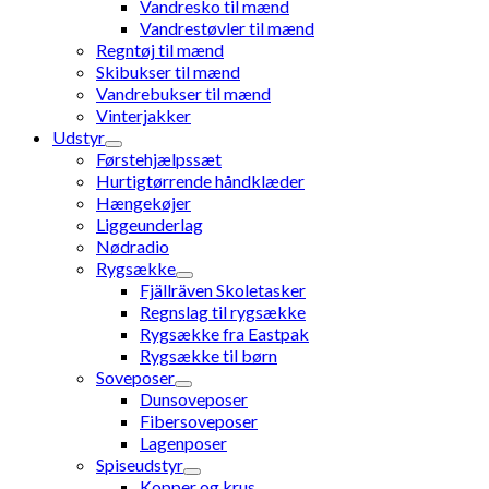
Vandresko til mænd
Vandrestøvler til mænd
Regntøj til mænd
Skibukser til mænd
Vandrebukser til mænd
Vinterjakker
Udstyr
Førstehjælpssæt
Hurtigtørrende håndklæder
Hængekøjer
Liggeunderlag
Nødradio
Rygsække
Fjällräven Skoletasker
Regnslag til rygsække
Rygsække fra Eastpak
Rygsække til børn
Soveposer
Dunsoveposer
Fibersoveposer
Lagenposer
Spiseudstyr
Kopper og krus