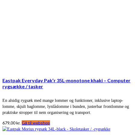
Eastpak Everyday Pak’r 35L-monotone khaki – Computer
rygsække / tasker
En alsidig rygsæk med mange lommer og funktioner, inklusive laptop-
lomme, skjult baglomme, lynlåslomme i bunden, justerbar frontlomme og
praktiske stropper til nem organisering og transport.
679,00
kr.
Gå til webshop