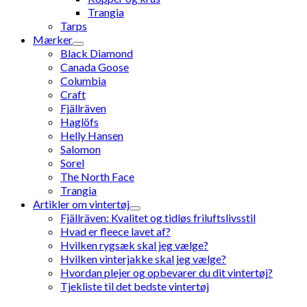
Trangia
Tarps
Mærker
Black Diamond
Canada Goose
Columbia
Craft
Fjällräven
Haglöfs
Helly Hansen
Salomon
Sorel
The North Face
Trangia
Artikler om vintertøj
Fjällräven: Kvalitet og tidløs friluftslivsstil
Hvad er fleece lavet af?
Hvilken rygsæk skal jeg vælge?
Hvilken vinterjakke skal jeg vælge?
Hvordan plejer og opbevarer du dit vintertøj?
Tjekliste til det bedste vintertøj