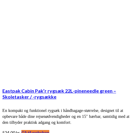
Eastpak Cabin Pak’r rygsæk 22L-pineneedle green –
Skoletasker / -rygsække
En kompakt og funktionel rygsæk i håndbagage-størrelse, designet til at
opbevare både dine rejsenødvendigheder og en 15″ bærbar, samtidig med at
den tilbyder praktisk adgang og komfort.
524,00
kr.
Gå til webshop