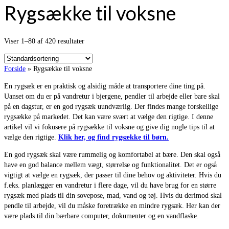
Rygsække til voksne
Viser 1–80 af 420 resultater
Forside
»
Rygsække til voksne
En rygsæk er en praktisk og alsidig måde at transportere dine ting på.
Uanset om du er på vandretur i bjergene, pendler til arbejde eller bare skal
på en dagstur, er en god rygsæk uundværlig. Der findes mange forskellige
rygsække på markedet. Det kan være svært at vælge den rigtige. I denne
artikel vil vi fokusere på rygsække til voksne og give dig nogle tips til at
vælge den rigtige.
Klik her, og find rygsække til børn.
En god rygsæk skal være rummelig og komfortabel at bære. Den skal også
have en god balance mellem vægt, størrelse og funktionalitet. Det er også
vigtigt at vælge en rygsæk, der passer til dine behov og aktiviteter. Hvis du
f.eks. planlægger en vandretur i flere dage, vil du have brug for en større
rygsæk med plads til din sovepose, mad, vand og tøj. Hvis du derimod skal
pendle til arbejde, vil du måske foretrække en mindre rygsæk. Her kan der
være plads til din bærbare computer, dokumenter og en vandflaske.