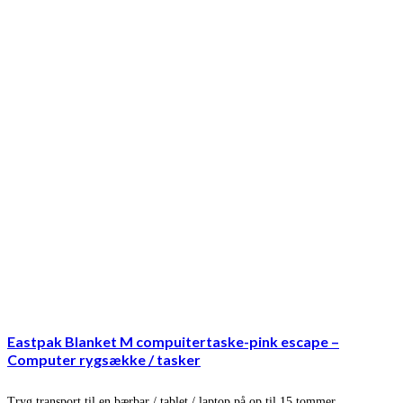
Eastpak Blanket M compuitertaske-pink escape –
Computer rygsække / tasker
Tryg transport til en bærbar / tablet / laptop på op til 15 tommer.