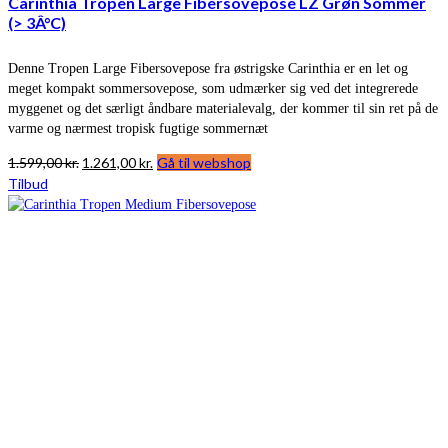
Carinthia Tropen Large Fibersovepose LZ Grøn Sommer
(> 3Â°C)
Denne Tropen Large Fibersovepose fra østrigske Carinthia er en let og
meget kompakt sommersovepose, som udmærker sig ved det integrerede
myggenet og det særligt åndbare materialevalg, der kommer til sin ret på de
varme og nærmest tropisk fugtige sommernæt
Den
Den
1.599,00
kr.
1.261,00
kr.
Gå til webshop
oprindelige
aktuelle
Tilbud
pris
pris
var:
er:
1.599,00 kr..
1.261,00 kr..