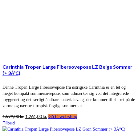
Carinthia Tropen Large Fibersovepose LZ Beige Sommer
(> 3Â°C)
Denne Tropen Large Fibersovepose fra østrigske Carinthia er en let og
meget kompakt sommersovepose, som udmærker sig ved det integrerede
myggenet og det særligt åndbare materialevalg, der kommer til sin ret på de
varme og nærmest tropisk fugtige sommernæt
Den
Den
1.599,00
kr.
1.261,00
kr.
Gå til webshop
oprindelige
aktuelle
Tilbud
pris
pris
var:
er: