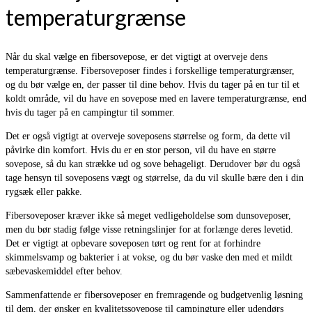
temperaturgrænse
Når du skal vælge en fibersovepose, er det vigtigt at overveje dens
temperaturgrænse. Fibersoveposer findes i forskellige temperaturgrænser,
og du bør vælge en, der passer til dine behov. Hvis du tager på en tur til et
koldt område, vil du have en sovepose med en lavere temperaturgrænse, end
hvis du tager på en campingtur til sommer.
Det er også vigtigt at overveje soveposens størrelse og form, da dette vil
påvirke din komfort. Hvis du er en stor person, vil du have en større
sovepose, så du kan strække ud og sove behageligt. Derudover bør du også
tage hensyn til soveposens vægt og størrelse, da du vil skulle bære den i din
rygsæk eller pakke.
Fibersoveposer kræver ikke så meget vedligeholdelse som dunsoveposer,
men du bør stadig følge visse retningslinjer for at forlænge deres levetid.
Det er vigtigt at opbevare soveposen tørt og rent for at forhindre
skimmelsvamp og bakterier i at vokse, og du bør vaske den med et mildt
sæbevaskemiddel efter behov.
Sammenfattende er fibersoveposer en fremragende og budgetvenlig løsning
til dem, der ønsker en kvalitetssovepose til campingture eller udendørs