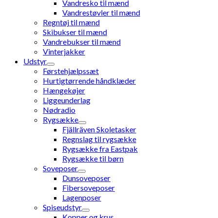
Vandresko til mænd
Vandrestøvler til mænd
Regntøj til mænd
Skibukser til mænd
Vandrebukser til mænd
Vinterjakker
Udstyr
Førstehjælpssæt
Hurtigtørrende håndklæder
Hængekøjer
Liggeunderlag
Nødradio
Rygsække
Fjällräven Skoletasker
Regnslag til rygsække
Rygsække fra Eastpak
Rygsække til børn
Soveposer
Dunsoveposer
Fibersoveposer
Lagenposer
Spiseudstyr
Kopper og krus