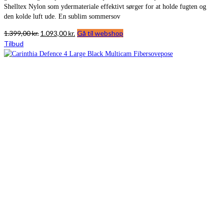
Shelltex Nylon som ydermateriale effektivt sørger for at holde fugten og
den kolde luft ude. En sublim sommersov
Den
Den
1.399,00
kr.
1.093,00
kr.
Gå til webshop
oprindelige
aktuelle
Tilbud
pris
pris
var:
er:
1.399,00 kr..
1.093,00 kr..