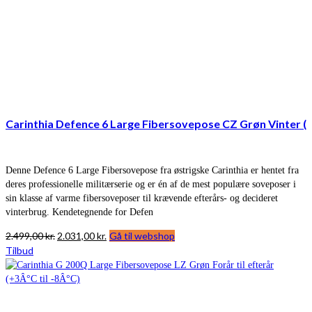
Carinthia Defence 6 Large Fibersovepose CZ Grøn Vinter (
Denne Defence 6 Large Fibersovepose fra østrigske Carinthia er hentet fra
deres professionelle militærserie og er én af de mest populære soveposer i
sin klasse af varme fibersoveposer til krævende efterårs- og decideret
vinterbrug. Kendetegnende for Defen
Den
Den
2.499,00
kr.
2.031,00
kr.
Gå til webshop
oprindelige
aktuelle
Tilbud
pris
pris
var:
er:
2.499,00 kr..
2.031,00 kr..