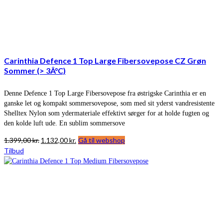
Carinthia Defence 1 Top Large Fibersovepose CZ Grøn
Sommer (> 3Â°C)
Denne Defence 1 Top Large Fibersovepose fra østrigske Carinthia er en
ganske let og kompakt sommersovepose, som med sit yderst vandresistente
Shelltex Nylon som ydermateriale effektivt sørger for at holde fugten og
den kolde luft ude. En sublim sommersove
Den
Den
1.399,00
kr.
1.132,00
kr.
Gå til webshop
oprindelige
aktuelle
Tilbud
pris
pris
var:
er:
1.399,00 kr..
1.132,00 kr..