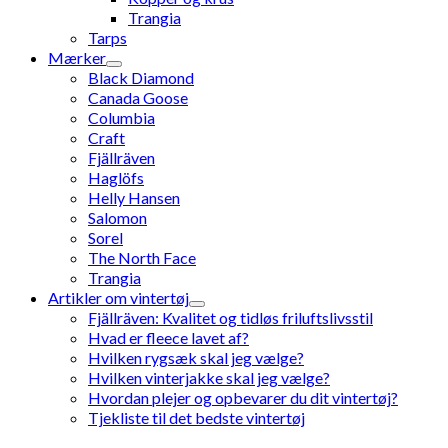
Trangia
Tarps
Mærker
Black Diamond
Canada Goose
Columbia
Craft
Fjällräven
Haglöfs
Helly Hansen
Salomon
Sorel
The North Face
Trangia
Artikler om vintertøj
Fjällräven: Kvalitet og tidløs friluftslivsstil
Hvad er fleece lavet af?
Hvilken rygsæk skal jeg vælge?
Hvilken vinterjakke skal jeg vælge?
Hvordan plejer og opbevarer du dit vintertøj?
Tjekliste til det bedste vintertøj