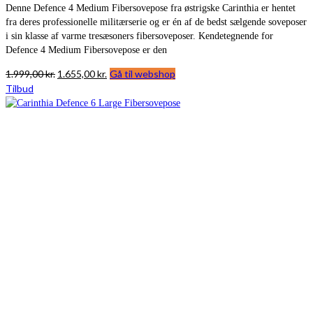
Denne Defence 4 Medium Fibersovepose fra østrigske Carinthia er hentet
fra deres professionelle militærserie og er én af de bedst sælgende soveposer
i sin klasse af varme tresæsoners fibersoveposer. Kendetegnende for
Defence 4 Medium Fibersovepose er den
Den
Den
1.999,00
kr.
1.655,00
kr.
Gå til webshop
oprindelige
aktuelle
Tilbud
pris
pris
var:
er:
1.999,00 kr..
1.655,00 kr..