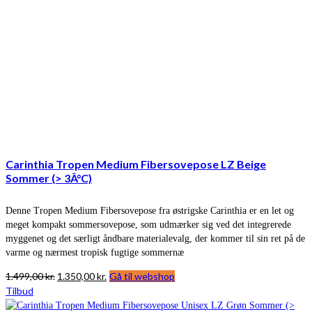
Carinthia Tropen Medium Fibersovepose LZ Beige
Sommer (> 3Â°C)
Denne Tropen Medium Fibersovepose fra østrigske Carinthia er en let og
meget kompakt sommersovepose, som udmærker sig ved det integrerede
myggenet og det særligt åndbare materialevalg, der kommer til sin ret på de
varme og nærmest tropisk fugtige sommernæ
Den
Den
1.499,00
kr.
1.350,00
kr.
Gå til webshop
oprindelige
aktuelle
Tilbud
pris
pris