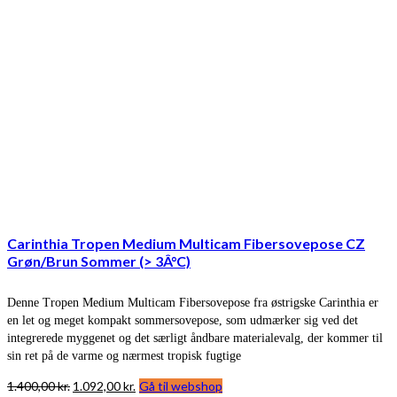
Carinthia Tropen Medium Multicam Fibersovepose CZ
Grøn/Brun Sommer (> 3Â°C)
Denne Tropen Medium Multicam Fibersovepose fra østrigske Carinthia er
en let og meget kompakt sommersovepose, som udmærker sig ved det
integrerede myggenet og det særligt åndbare materialevalg, der kommer til
sin ret på de varme og nærmest tropisk fugtige
Den
Den
1.400,00
kr.
1.092,00
kr.
Gå til webshop