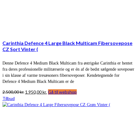
Carinthia Defence 4 Large Black Multicam Fibersovepose
CZ Sort Vinter (
Denne Defence 4 Medium Black Multicam fra østrigske Carinthia er hentet
fra deres professionelle militærserie og er én af de bedst sælgende soveposer
i sin klasse af varme tresæsoners fibersoveposer. Kendetegnende for
Defence 4 Medium Black Multicam er de
Den
Den
2.500,00
kr.
1.950,00
kr.
Gå til webshop
oprindelige
aktuelle
Tilbud
pris
pris
var:
er:
2.500,00 kr..
1.950,00 kr..