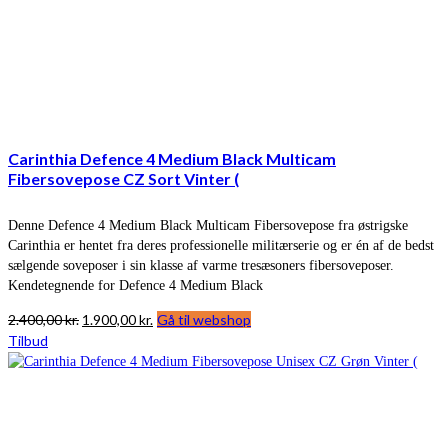
Carinthia Defence 4 Medium Black Multicam
Fibersovepose CZ Sort Vinter (
Denne Defence 4 Medium Black Multicam Fibersovepose fra østrigske
Carinthia er hentet fra deres professionelle militærserie og er én af de bedst
sælgende soveposer i sin klasse af varme tresæsoners fibersoveposer.
Kendetegnende for Defence 4 Medium Black
Den
Den
2.400,00
kr.
1.900,00
kr.
Gå til webshop
oprindelige
aktuelle
Tilbud
pris
pris
var:
er:
2.400,00 kr..
1.900,00 kr..