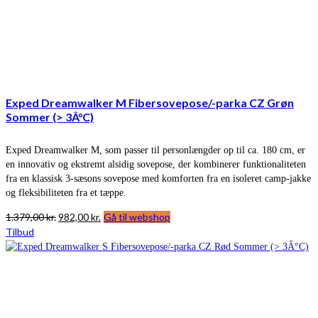
Exped Dreamwalker M Fibersovepose/-parka CZ Grøn
Sommer (> 3Â°C)
Exped Dreamwalker M, som passer til personlængder op til ca. 180 cm, er
en innovativ og ekstremt alsidig sovepose, der kombinerer funktionaliteten
fra en klassisk 3-sæsons sovepose med komforten fra en isoleret camp-jakke
og fleksibiliteten fra et tæppe.
Den
Den
1.379,00
kr.
982,00
kr.
Gå til webshop
oprindelige
aktuelle
Tilbud
pris
pris
var:
er:
1.379,00 kr..
982,00 kr..