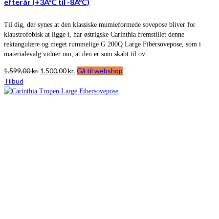
efterår (+3Â°C til -8Â°C)
Til dig, der synes at den klassiske mumieformede sovepose bliver for
klaustrofobisk at ligge i, har østrigske Carinthia fremstillet denne
rektangulære og meget rummelige G 200Q Large Fibersovepose, som i
materialevalg vidner om, at den er som skabt til ov
Den
Den
1.599,00
kr.
1.500,00
kr.
Gå til webshop
oprindelige
aktuelle
Tilbud
pris
pris
var:
er:
1.599,00 kr..
1.500,00 kr..