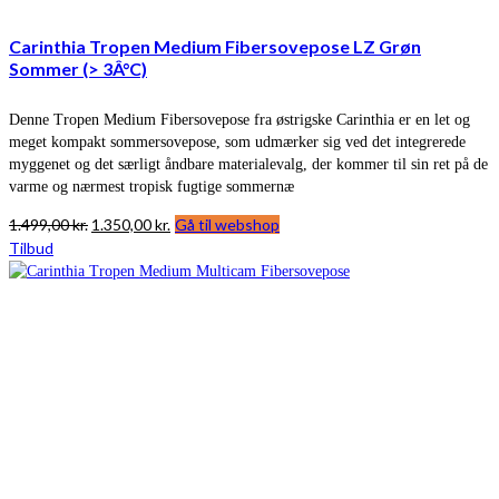
Carinthia Tropen Medium Fibersovepose LZ Grøn
Sommer (> 3Â°C)
Denne Tropen Medium Fibersovepose fra østrigske Carinthia er en let og
meget kompakt sommersovepose, som udmærker sig ved det integrerede
myggenet og det særligt åndbare materialevalg, der kommer til sin ret på de
varme og nærmest tropisk fugtige sommernæ
Den
Den
1.499,00
kr.
1.350,00
kr.
Gå til webshop
oprindelige
aktuelle
Tilbud
pris
pris
var:
er:
1.499,00 kr..
1.350,00 kr..