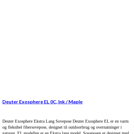
Deuter Exosphere EL 0C, Ink / Maple
Deuter Exosphere Ekstra Lang Sovepose Deuter Exosphere EL er en varm
og fleksibel fibersovepose, designet til outdoorbrug og overnatninger i
naturen. EL modellen er en Ekstra lang model. Soveposen er designet med