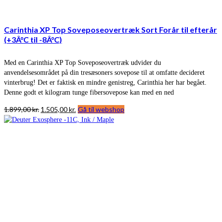
Carinthia XP Top Soveposeovertræk Sort Forår til efterår
(+3Â°C til -8Â°C)
Med en Carinthia XP Top Soveposeovertræk udvider du
anvendelsesområdet på din tresæsoners sovepose til at omfatte decideret
vinterbrug! Det er faktisk en mindre genistreg, Carinthia her har begået.
Denne godt et kilogram tunge fibersovepose kan med en ned
Den
Den
1.899,00
kr.
1.505,00
kr.
Gå til webshop
oprindelige
aktuelle
pris
pris
var:
er:
1.899,00 kr..
1.505,00 kr..