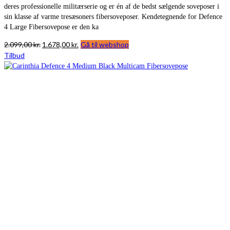
deres professionelle militærserie og er én af de bedst sælgende soveposer i
sin klasse af varme tresæsoners fibersoveposer. Kendetegnende for Defence
4 Large Fibersovepose er den ka
Den
Den
2.099,00
kr.
1.678,00
kr.
Gå til webshop
oprindelige
aktuelle
Tilbud
pris
pris
var:
er:
2.099,00 kr..
1.678,00 kr..