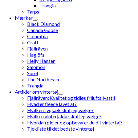
Trangia
Tarps
Mærker
Black Diamond
Canada Goose
Columbia
Craft
Fjällräven
Haglöfs
Helly Hansen
Salomon
Sorel
The North Face
Trangia
Artikler om vintertøj
Fjällräven: Kvalitet og tidløs friluftslivsstil
Hvad er fleece lavet af?
Hvilken rygsæk skal jeg vælge?
Hvilken vinterjakke skal jeg vælge?
Hvordan plejer og opbevarer du dit vintertøj?
Tjekliste til det bedste vintertøj