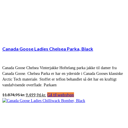
Canada Goose Ladies Chelsea Parka, Black
Canada Goose Chelsea Vinterjakke Hoftelang parka jakke til damer fra
Canada Goose. Chelsea Parka er har en yderside i Canada Gooses klassiske
Arctic Tech materiale. Stoffet er teflon behandlet så det har en kraftigt
vandafvisende overflade. Parkaen
Den
Den
11.874,95
kr.
9.499,96
kr.
Gå til webshop
oprindelige
aktuelle
pris
pris
var:
er:
11.874,95 kr..
9.499,96 kr..