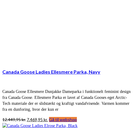
Canada Goose Ladies Ellesmere Parka, Navy
Canada Goose Ellesmere Dunjakke Dameparka i funktionelt feminint design
fra Canada Goose. Ellesmere Parka er lavet af Canada Gooses eget Arctic-
Tech materiale der er slidstærkt og kraftigt vandafvisende. Varmen kommer
fra en dunforing, hvor der kun er
Den
Den
12.449,95
kr.
7.469,95
kr.
Gå til webshop
oprindelige
aktuelle
pris
pris