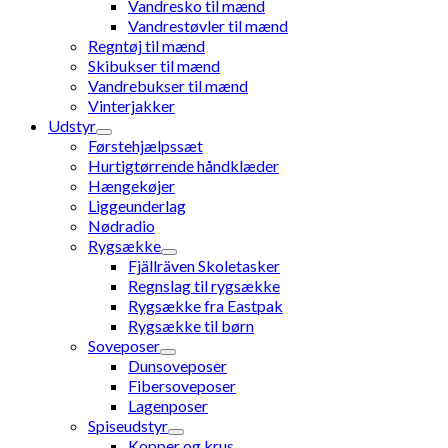
Vandresko til mænd
Vandrestøvler til mænd
Regntøj til mænd
Skibukser til mænd
Vandrebukser til mænd
Vinterjakker
Udstyr
Førstehjælpssæt
Hurtigtørrende håndklæder
Hængekøjer
Liggeunderlag
Nødradio
Rygsække
Fjällräven Skoletasker
Regnslag til rygsække
Rygsække fra Eastpak
Rygsække til børn
Soveposer
Dunsoveposer
Fibersoveposer
Lagenposer
Spiseudstyr
Kopper og krus