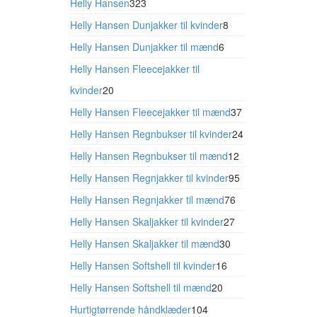
varer
323
Helly Hansen
323
varer
8
Helly Hansen Dunjakker til kvinder
8
varer
6
Helly Hansen Dunjakker til mænd
6
varer
Helly Hansen Fleecejakker til
20
kvinder
20
varer
37
Helly Hansen Fleecejakker til mænd
37
varer
24
Helly Hansen Regnbukser til kvinder
24
varer
12
Helly Hansen Regnbukser til mænd
12
varer
95
Helly Hansen Regnjakker til kvinder
95
varer
76
Helly Hansen Regnjakker til mænd
76
varer
27
Helly Hansen Skaljakker til kvinder
27
varer
30
Helly Hansen Skaljakker til mænd
30
varer
16
Helly Hansen Softshell til kvinder
16
varer
20
Helly Hansen Softshell til mænd
20
varer
104
Hurtigtørrende håndklæder
104