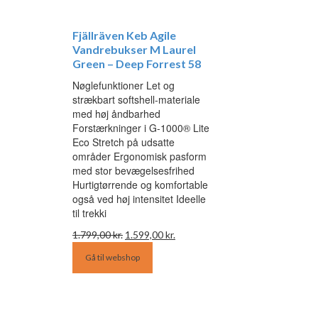
Fjällräven Keb Agile
Vandrebukser M Laurel
Green – Deep Forrest 58
Nøglefunktioner Let og
strækbart softshell-materiale
med høj åndbarhed
Forstærkninger i G-1000® Lite
Eco Stretch på udsatte
områder Ergonomisk pasform
med stor bevægelsesfrihed
Hurtigtørrende og komfortable
også ved høj intensitet Ideelle
til trekki
Den
Den
1.799,00
kr.
1.599,00
kr.
oprindelige
aktuelle
Gå til webshop
pris
pris
var:
er:
1.799,00 kr..
1.599,00 kr..