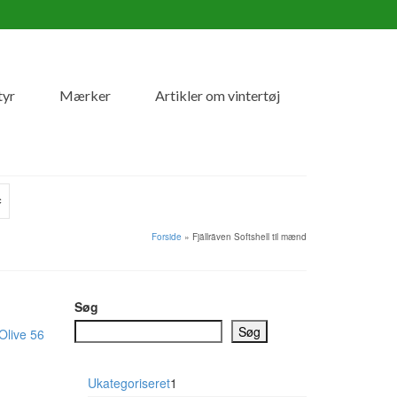
tyr
Mærker
Artikler om vintertøj
Forside
»
Fjällräven Softshell til mænd
Søg
Søg
1
Ukategoriseret
1