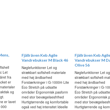
Mens,
Fjällräven Keb Agile
Fjällräven Keb Agil
Vandrebukser M Black 46
Vandrebukser M D
Olive 56
tshell
Nøglefunktioner Let og
c Let
strækbart softshell-materiale
Nøglefunktioner Let o
året fra
med høj åndbarhed
strækbart softshell-mat
acket er
Forstærkninger i G-1000® Lite
med høj åndbarhed
materialer
Eco Stretch på udsatte
Forstærkninger i G-10
raktisk og
områder Ergonomisk pasform
Eco Stretch på udsatt
gt.
med stor bevægelsesfrihed
områder Ergonomisk 
e er lavet
Hurtigtørrende og komfortable
med stor bevægelsesf
-1000
også ved høj intensitet Ideelle
Hurtigtørrende og kom