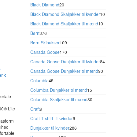
vare
20
Black Diamond
20
varer
10
Black Diamond Skaljakker til kvinder
10
varer
10
Black Diamond Skaljakker til mænd
10
varer
376
Børn
376
varer
109
Børn Skibukser
109
varer
170
Canada Goose
170
varer
84
Canada Goose Dunjakker til kvinder
84
e
varer
90
Canada Goose Dunjakker til mænd
90
ark
varer
45
Columbia
45
varer
15
Columbia Dunjakker til mænd
15
g
eriale
varer
30
Columbia Skaljakker til mænd
30
varer
00® Lite
9
Craft
9
e
varer
9
Craft T-shirt til kvinder
9
pasform
rihed
varer
286
Dunjakker til kvinder
286
fortable
varer