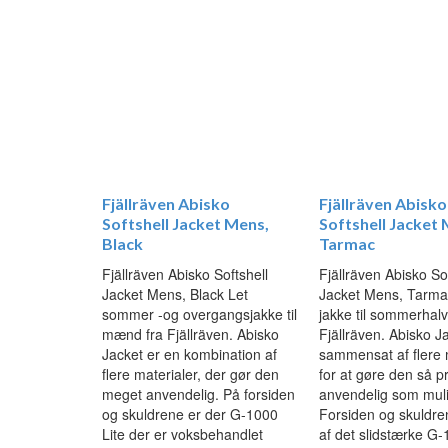
Fjällräven Abisko
Fjällräven Abisko
Softshell Jacket Mens,
Softshell Jacket 
Black
Tarmac
Fjällräven Abisko Softshell
Fjällräven Abisko Sof
Jacket Mens, Black Let
Jacket Mens, Tarma
sommer -og overgangsjakke til
jakke til sommerhalv
mænd fra Fjällräven. Abisko
Fjällräven. Abisko J
Jacket er en kombination af
sammensat af flere 
flere materialer, der gør den
for at gøre den så p
meget anvendelig. På forsiden
anvendelig som muli
og skuldrene er der G-1000
Forsiden og skuldren
Lite der er voksbehandlet
af det slidstærke G