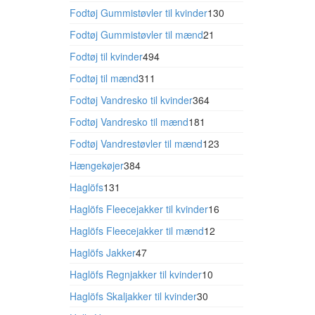
varer
130
Fodtøj Gummistøvler til kvinder
130
varer
21
Fodtøj Gummistøvler til mænd
21
varer
494
Fodtøj til kvinder
494
varer
311
Fodtøj til mænd
311
varer
364
Fodtøj Vandresko til kvinder
364
varer
181
Fodtøj Vandresko til mænd
181
varer
123
Fodtøj Vandrestøvler til mænd
123
varer
384
Hængekøjer
384
varer
131
Haglöfs
131
varer
16
Haglöfs Fleecejakker til kvinder
16
varer
12
Haglöfs Fleecejakker til mænd
12
varer
47
Haglöfs Jakker
47
varer
10
Haglöfs Regnjakker til kvinder
10
varer
30
Haglöfs Skaljakker til kvinder
30