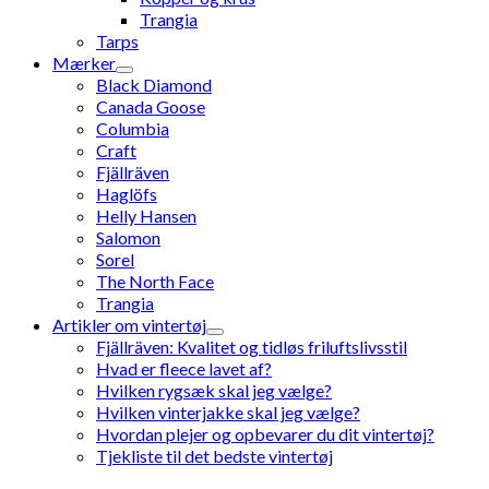
Trangia
Tarps
Mærker
Black Diamond
Canada Goose
Columbia
Craft
Fjällräven
Haglöfs
Helly Hansen
Salomon
Sorel
The North Face
Trangia
Artikler om vintertøj
Fjällräven: Kvalitet og tidløs friluftslivsstil
Hvad er fleece lavet af?
Hvilken rygsæk skal jeg vælge?
Hvilken vinterjakke skal jeg vælge?
Hvordan plejer og opbevarer du dit vintertøj?
Tjekliste til det bedste vintertøj