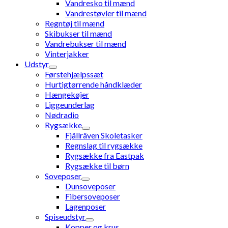
Vandresko til mænd
Vandrestøvler til mænd
Regntøj til mænd
Skibukser til mænd
Vandrebukser til mænd
Vinterjakker
Udstyr
Førstehjælpssæt
Hurtigtørrende håndklæder
Hængekøjer
Liggeunderlag
Nødradio
Rygsække
Fjällräven Skoletasker
Regnslag til rygsække
Rygsække fra Eastpak
Rygsække til børn
Soveposer
Dunsoveposer
Fibersoveposer
Lagenposer
Spiseudstyr
Kopper og krus