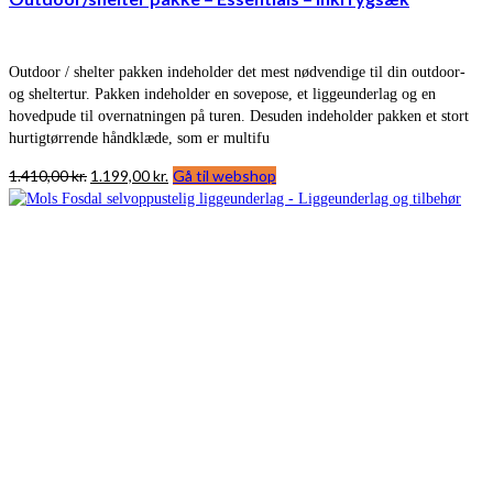
Outdoor / shelter pakken indeholder det mest nødvendige til din outdoor-
og sheltertur. Pakken indeholder en sovepose, et liggeunderlag og en
hovedpude til overnatningen på turen. Desuden indeholder pakken et stort
hurtigtørrende håndklæde, som er multifu
Den
Den
1.410,00
kr.
1.199,00
kr.
Gå til webshop
oprindelige
aktuelle
pris
pris
var:
er:
1.410,00 kr..
1.199,00 kr..