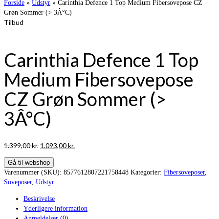
Forside
»
Udstyr
»
Carinthia Defence 1 Top Medium Fibersovepose CZ
Grøn Sommer (> 3Â°C)
Tilbud
Carinthia Defence 1 Top
Medium Fibersovepose
CZ Grøn Sommer (>
3Â°C)
Den
Den
1.399,00
kr.
1.093,00
kr.
oprindelige
aktuelle
Gå til webshop
pris
pris
Varenummer (SKU):
8577612807221758448
Kategorier:
Fibersoveposer
,
var:
er:
Soveposer
,
Udstyr
1.399,00 kr..
1.093,00 kr..
Beskrivelse
Yderligere information
Anmeldelser (0)