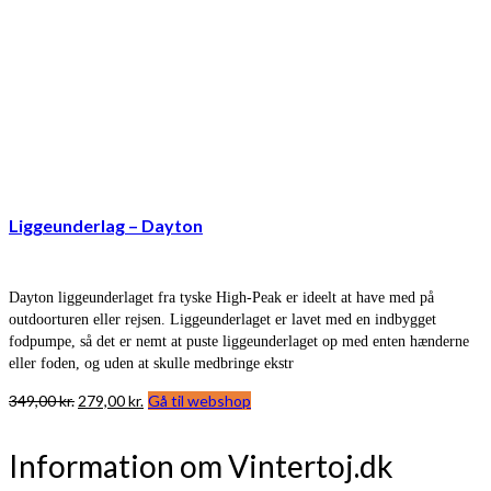
Liggeunderlag – Dayton
Dayton liggeunderlaget fra tyske High-Peak er ideelt at have med på
outdoorturen eller rejsen. Liggeunderlaget er lavet med en indbygget
fodpumpe, så det er nemt at puste liggeunderlaget op med enten hænderne
eller foden, og uden at skulle medbringe ekstr
Den
Den
349,00
kr.
279,00
kr.
Gå til webshop
oprindelige
aktuelle
pris
pris
Information om Vintertoj.dk
var:
er:
349,00 kr..
279,00 kr..