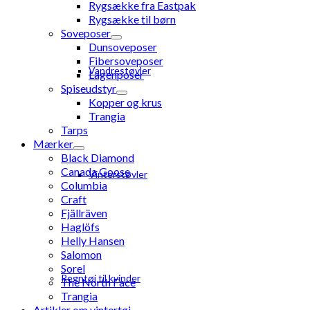
Rygsække fra Eastpak
Rygsække til børn
Soveposer
Dunsoveposer
Fibersoveposer
Vandrestøvler
Lagenposer
Spiseudstyr
Kopper og krus
Trangia
Tarps
Mærker
Black Diamond
Canada Goose
Vinterstøvler
Columbia
Craft
Fjällräven
Haglöfs
Helly Hansen
Salomon
Sorel
Regntøj til kvinder
The North Face
Trangia
Artikler om vintertøj