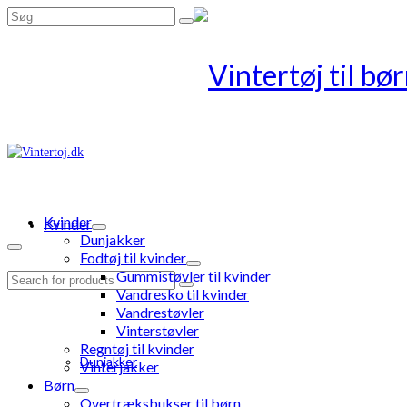
Search
for:
Kvinder
Kvinder
Dunjakker
Fodtøj til kvinder
Gummistøvler til kvinder
Search
Vandresko til kvinder
for:
Vandrestøvler
Vinterstøvler
Regntøj til kvinder
Dunjakker
Vinterjakker
Børn
Overtræksbukser til børn