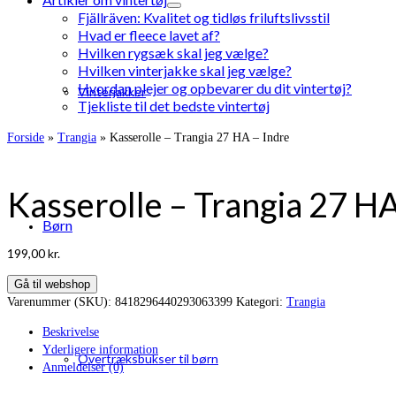
Fjällräven: Kvalitet og tidløs friluftslivsstil
Hvad er fleece lavet af?
Hvilken rygsæk skal jeg vælge?
Hvilken vinterjakke skal jeg vælge?
Hvordan plejer og opbevarer du dit vintertøj?
Vinterjakker
Tjekliste til det bedste vintertøj
Forside
»
Trangia
»
Kasserolle – Trangia 27 HA – Indre
Kasserolle – Trangia 27 HA
Børn
199,00
kr.
Gå til webshop
Varenummer (SKU):
8418296440293063399
Kategori:
Trangia
Beskrivelse
Yderligere information
Overtræksbukser til børn
Anmeldelser (0)