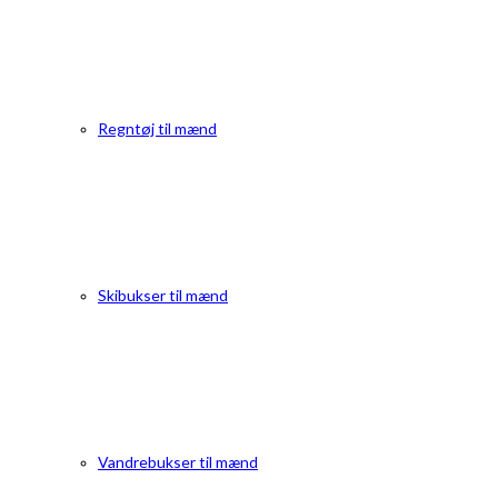
Regntøj til mænd
Skibukser til mænd
Vandrebukser til mænd