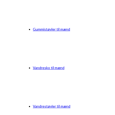
Gummistøvler til mænd
Vandresko til mænd
Vandrestøvler til mænd