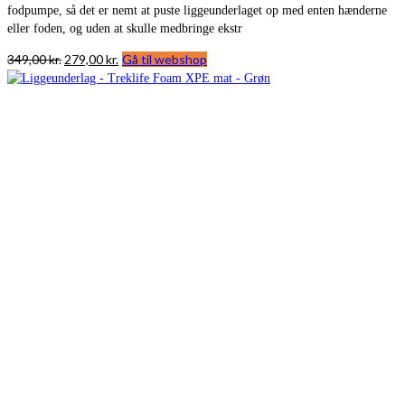
fodpumpe, så det er nemt at puste liggeunderlaget op med enten hænderne
eller foden, og uden at skulle medbringe ekstr
Den
Den
349,00
kr.
279,00
kr.
Gå til webshop
oprindelige
aktuelle
pris
pris
var:
er:
349,00 kr..
279,00 kr..