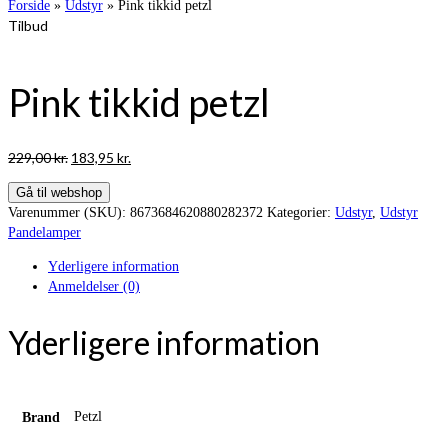
Forside
»
Udstyr
»
Pink tikkid petzl
Tilbud
Pink tikkid petzl
Den
Den
229,00
kr.
183,95
kr.
oprindelige
aktuelle
Gå til webshop
pris
pris
Varenummer (SKU):
8673684620880282372
Kategorier:
Udstyr
,
Udstyr
var:
er:
Pandelamper
229,00 kr..
183,95 kr..
Yderligere information
Anmeldelser (0)
Yderligere information
Petzl
Brand