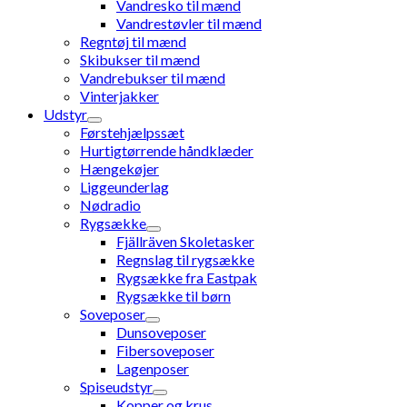
Vandresko til mænd
Vandrestøvler til mænd
Regntøj til mænd
Skibukser til mænd
Vandrebukser til mænd
Vinterjakker
Udstyr
Førstehjælpssæt
Hurtigtørrende håndklæder
Hængekøjer
Liggeunderlag
Nødradio
Rygsække
Fjällräven Skoletasker
Regnslag til rygsække
Rygsække fra Eastpak
Rygsække til børn
Soveposer
Dunsoveposer
Fibersoveposer
Lagenposer
Spiseudstyr
Kopper og krus