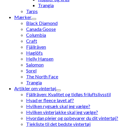
Trangia
Tarps
Mærker
Black Diamond
Canada Goose
Columbia
Craft
Fjällräven
Haglöfs
Helly Hansen
Salomon
Sorel
The North Face
Trangia
Artikler om vintertøj
Fjällräven: Kvalitet og tidløs friluftslivsstil
Hvad er fleece lavet af?
Hvilken rygsæk skal jeg vælge?
Hvilken vinterjakke skal jeg vælge?
Hvordan plejer og opbevarer du dit vintertøj?
Tjekliste til det bedste vintertøj