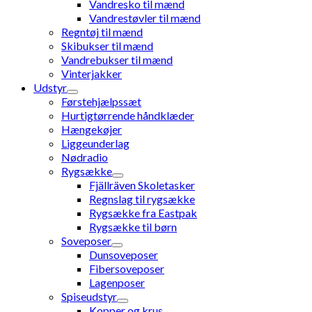
Vandresko til mænd
Vandrestøvler til mænd
Regntøj til mænd
Skibukser til mænd
Vandrebukser til mænd
Vinterjakker
Udstyr
Førstehjælpssæt
Hurtigtørrende håndklæder
Hængekøjer
Liggeunderlag
Nødradio
Rygsække
Fjällräven Skoletasker
Regnslag til rygsække
Rygsække fra Eastpak
Rygsække til børn
Soveposer
Dunsoveposer
Fibersoveposer
Lagenposer
Spiseudstyr
Kopper og krus