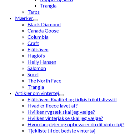
Trangia
Tarps
Mærker
Black Diamond
Canada Goose
Columbia
Craft
Fjällräven
Haglöfs
Helly Hansen
Salomon
Sorel
The North Face
Trangia
Artikler om vintertøj
Fjällräven: Kvalitet og tidløs friluftslivsstil
Hvad er fleece lavet af?
Hvilken rygsæk skal jeg vælge?
Hvilken vinterjakke skal jeg vælge?
Hvordan plejer og opbevarer du dit vintertøj?
Tjekliste til det bedste vintertøj