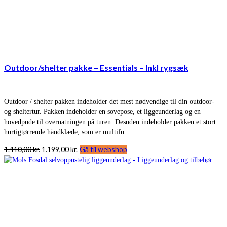
Outdoor/shelter pakke – Essentials – Inkl rygsæk
Outdoor / shelter pakken indeholder det mest nødvendige til din outdoor-
og sheltertur. Pakken indeholder en sovepose, et liggeunderlag og en
hovedpude til overnatningen på turen. Desuden indeholder pakken et stort
hurtigtørrende håndklæde, som er multifu
Den
Den
1.410,00
kr.
1.199,00
kr.
Gå til webshop
oprindelige
aktuelle
pris
pris
var:
er:
1.410,00 kr..
1.199,00 kr..