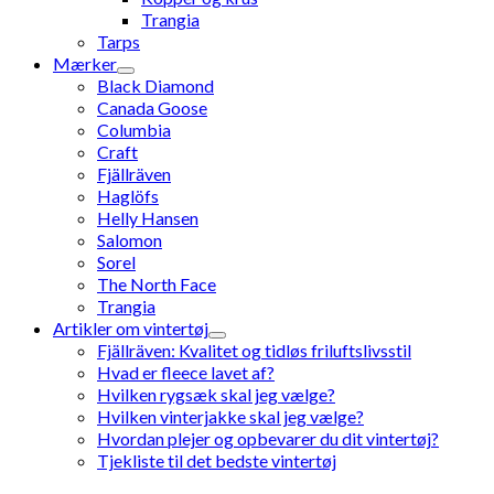
Trangia
Tarps
Mærker
Black Diamond
Canada Goose
Columbia
Craft
Fjällräven
Haglöfs
Helly Hansen
Salomon
Sorel
The North Face
Trangia
Artikler om vintertøj
Fjällräven: Kvalitet og tidløs friluftslivsstil
Hvad er fleece lavet af?
Hvilken rygsæk skal jeg vælge?
Hvilken vinterjakke skal jeg vælge?
Hvordan plejer og opbevarer du dit vintertøj?
Tjekliste til det bedste vintertøj