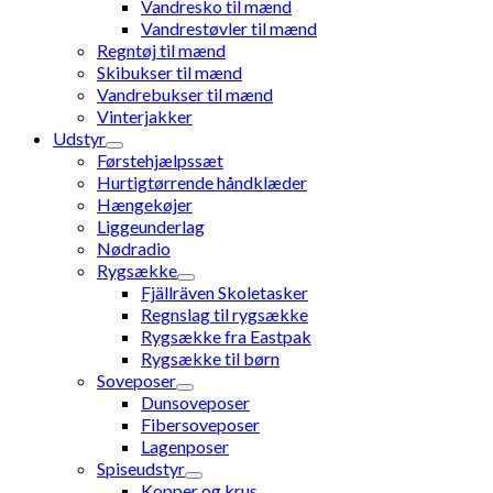
Vandresko til mænd
Vandrestøvler til mænd
Regntøj til mænd
Skibukser til mænd
Vandrebukser til mænd
Vinterjakker
Udstyr
Førstehjælpssæt
Hurtigtørrende håndklæder
Hængekøjer
Liggeunderlag
Nødradio
Rygsække
Fjällräven Skoletasker
Regnslag til rygsække
Rygsække fra Eastpak
Rygsække til børn
Soveposer
Dunsoveposer
Fibersoveposer
Lagenposer
Spiseudstyr
Kopper og krus