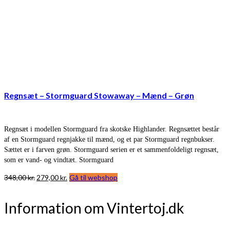
Regnsæt – Stormguard Stowaway – Mænd – Grøn
Regnsæt i modellen Stormguard fra skotske Highlander. Regnsættet består
af en Stormguard regnjakke til mænd, og et par Stormguard regnbukser.
Sættet er i farven grøn. Stormguard serien er et sammenfoldeligt regnsæt,
som er vand- og vindtæt. Stormguard
Den
Den
348,00
kr.
279,00
kr.
Gå til webshop
oprindelige
aktuelle
pris
pris
Information om Vintertoj.dk
var:
er:
348,00 kr..
279,00 kr..