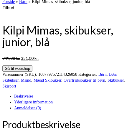
Forside
»
Børn
»
Kilpi Mimas, skibukser, junior, blå
Tilbud
Kilpi Mimas, skibukser,
junior, blå
Den
Den
749,00
kr.
351,00
kr.
oprindelige
aktuelle
Gå til webshop
pris
pris
Varenummer (SKU):
1087797572114326058
Kategorier:
Børn
,
Børn
var:
er:
Skibukser
,
Mænd
,
Mænd Skibukser
,
Overtræksbukser til børn
,
Skibukser
,
749,00 kr..
351,00 kr..
Skisport
Beskrivelse
Yderligere information
Anmeldelser (0)
Produktbeskrivelse