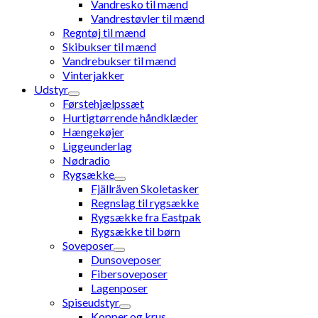
Vandresko til mænd
Vandrestøvler til mænd
Regntøj til mænd
Skibukser til mænd
Vandrebukser til mænd
Vinterjakker
Udstyr
Førstehjælpssæt
Hurtigtørrende håndklæder
Hængekøjer
Liggeunderlag
Nødradio
Rygsække
Fjällräven Skoletasker
Regnslag til rygsække
Rygsække fra Eastpak
Rygsække til børn
Soveposer
Dunsoveposer
Fibersoveposer
Lagenposer
Spiseudstyr
Kopper og krus