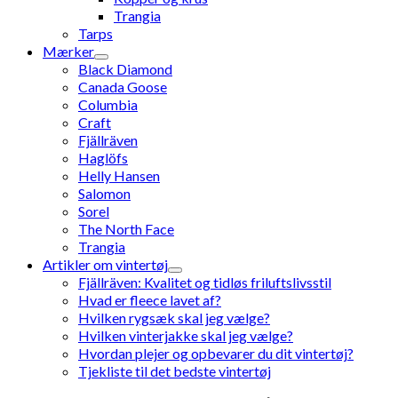
Trangia
Tarps
Mærker
Black Diamond
Canada Goose
Columbia
Craft
Fjällräven
Haglöfs
Helly Hansen
Salomon
Sorel
The North Face
Trangia
Artikler om vintertøj
Fjällräven: Kvalitet og tidløs friluftslivsstil
Hvad er fleece lavet af?
Hvilken rygsæk skal jeg vælge?
Hvilken vinterjakke skal jeg vælge?
Hvordan plejer og opbevarer du dit vintertøj?
Tjekliste til det bedste vintertøj