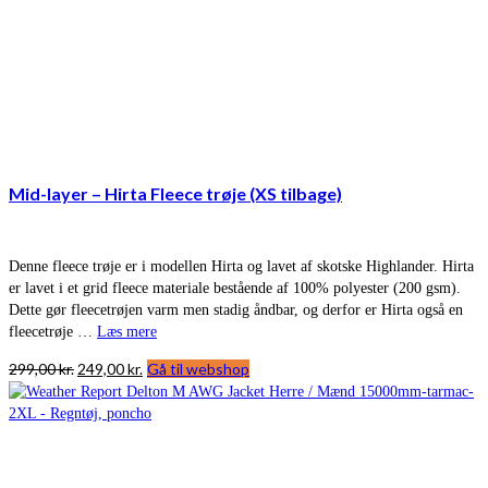
Mid-layer – Hirta Fleece trøje (XS tilbage)
Denne fleece trøje er i modellen Hirta og lavet af skotske Highlander. Hirta
er lavet i et grid fleece materiale bestående af 100% polyester (200 gsm).
Dette gør fleecetrøjen varm men stadig åndbar, og derfor er Hirta også en
fleecetrøje …
Læs mere
Den
Den
299,00
kr.
249,00
kr.
Gå til webshop
oprindelige
aktuelle
pris
pris
var:
er:
299,00 kr..
249,00 kr..