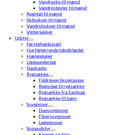
Vandresko til mænd
Vandrestøvler til mænd
Regntøj til mænd
Skibukser til mænd
Vandrebukser til mænd
Vinterjakker
Udstyr
Førstehjælpssæt
Hurtigtørrende håndklæder
Hængekøjer
Liggeunderlag
Nødradio
Rygsække
Fjällräven Skoletasker
Regnslag til rygsække
Rygsække fra Eastpak
Rygsække til børn
Soveposer
Dunsoveposer
Fibersoveposer
Lagenposer
Spiseudstyr
Kopper og krus