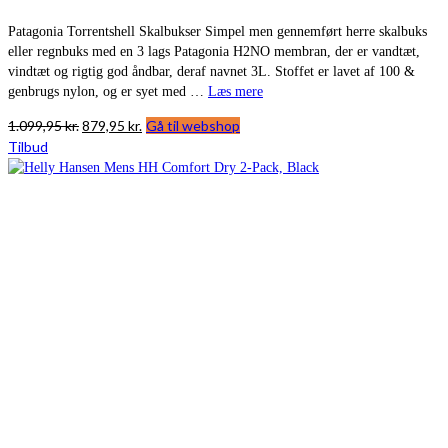
Patagonia Torrentshell Skalbukser Simpel men gennemført herre skalbuks
eller regnbuks med en 3 lags Patagonia H2NO membran, der er vandtæt,
vindtæt og rigtig god åndbar, deraf navnet 3L. Stoffet er lavet af 100 &
genbrugs nylon, og er syet med …
Læs mere
Den
Den
1.099,95
kr.
879,95
kr.
Gå til webshop
oprindelige
aktuelle
Tilbud
pris
pris
var:
er:
1.099,95 kr..
879,95 kr..