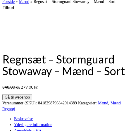
Forside
»
Mænd
»
Regnsæt – Stormguard Stowaway – Mænd – Sort
Tilbud
Warning
/var/www/vintertoj.dk/public_html/wp-
content/themes/virtue_premium/woocommerce/single-product/product-
image.php
92
Regnsæt – Stormguard
Stowaway – Mænd – Sort
Den
Den
348,00
kr.
279,00
kr.
oprindelige
aktuelle
Gå til webshop
pris
pris
Varenummer (SKU):
8418298796842914389
Kategorier:
Mænd
,
Mænd
var:
er:
Regntøj
348,00 kr..
279,00 kr..
Beskrivelse
Yderligere information
Anmeldelser (0)