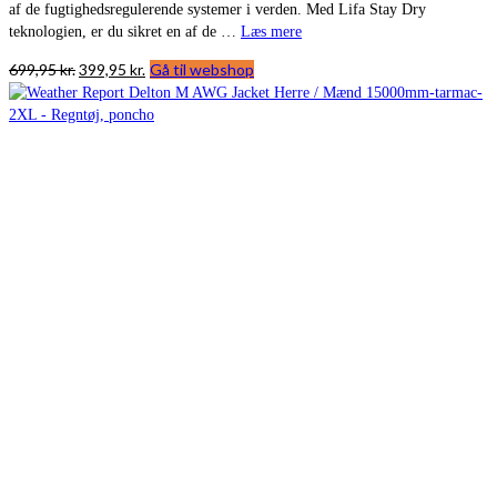
af de fugtighedsregulerende systemer i verden. Med Lifa Stay Dry
teknologien, er du sikret en af de …
Læs mere
Den
Den
699,95
kr.
399,95
kr.
Gå til webshop
oprindelige
aktuelle
pris
pris
var:
er:
699,95 kr..
399,95 kr..