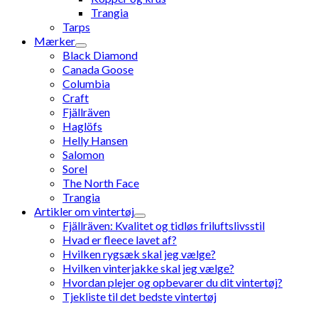
Trangia
Tarps
Mærker
Black Diamond
Canada Goose
Columbia
Craft
Fjällräven
Haglöfs
Helly Hansen
Salomon
Sorel
The North Face
Trangia
Artikler om vintertøj
Fjällräven: Kvalitet og tidløs friluftslivsstil
Hvad er fleece lavet af?
Hvilken rygsæk skal jeg vælge?
Hvilken vinterjakke skal jeg vælge?
Hvordan plejer og opbevarer du dit vintertøj?
Tjekliste til det bedste vintertøj