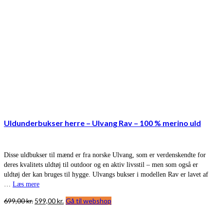
Uldunderbukser herre – Ulvang Rav – 100 % merino uld
Disse uldbukser til mænd er fra norske Ulvang, som er verdenskendte for
deres kvalitets uldtøj til outdoor og en aktiv livsstil – men som også er
uldtøj der kan bruges til hygge. Ulvangs bukser i modellen Rav er lavet af
…
Læs mere
Den
Den
699,00
kr.
599,00
kr.
Gå til webshop
oprindelige
aktuelle