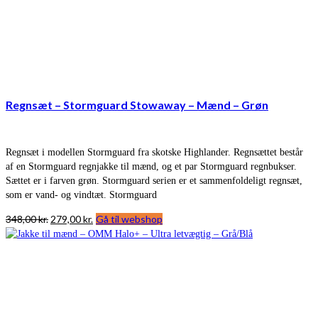
Regnsæt – Stormguard Stowaway – Mænd – Grøn
Regnsæt i modellen Stormguard fra skotske Highlander. Regnsættet består
af en Stormguard regnjakke til mænd, og et par Stormguard regnbukser.
Sættet er i farven grøn. Stormguard serien er et sammenfoldeligt regnsæt,
som er vand- og vindtæt. Stormguard
Den
Den
348,00
kr.
279,00
kr.
Gå til webshop
oprindelige
aktuelle
pris
pris
var:
er:
348,00 kr..
279,00 kr..