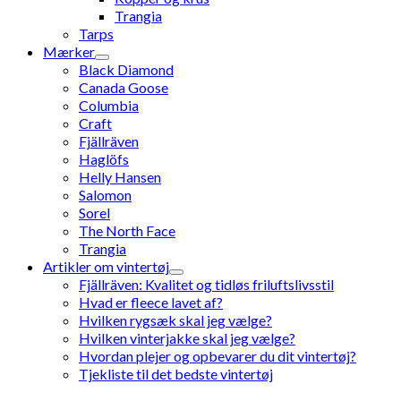
Trangia
Tarps
Mærker
Black Diamond
Canada Goose
Columbia
Craft
Fjällräven
Haglöfs
Helly Hansen
Salomon
Sorel
The North Face
Trangia
Artikler om vintertøj
Fjällräven: Kvalitet og tidløs friluftslivsstil
Hvad er fleece lavet af?
Hvilken rygsæk skal jeg vælge?
Hvilken vinterjakke skal jeg vælge?
Hvordan plejer og opbevarer du dit vintertøj?
Tjekliste til det bedste vintertøj