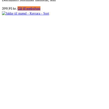
Deerhunters Stormliner membran, som
399,95
kr.
Gå til webshop