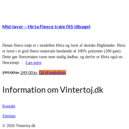
Mid-layer – Hirta Fleece trøje (XS tilbage)
Denne fleece trøje er i modellen Hirta og lavet af skotske Highlander. Hirta
er lavet i et grid fleece materiale bestående af 100% polyester (200 gsm).
Dette gør fleecetrøjen varm men stadig åndbar, og derfor er Hirta også en
fleecetrøje …
Læs mere
Den
Den
299,00
kr.
249,00
kr.
Gå til webshop
oprindelige
aktuelle
pris
pris
Information om Vintertoj.dk
var:
er:
299,00 kr..
249,00 kr..
Kontakt
Sitemap
© 2026 Vintertoj.dk