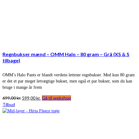
Regnbukser mænd – OMM Halo – 80 gram – Grå (XS & S
tilbage)
OMM’s Halo Pants er blandt verdens letteste regnbukser. Med kun 80 gram
er det et par meget letvægtige bukser, men også et par bukser, som du kan
bruge i mange år frem
Den
Den
699,00
kr.
599,00
kr.
Gå til webshop
oprindelige
aktuelle
Tilbud
pris
pris
var:
er:
699,00 kr..
599,00 kr..