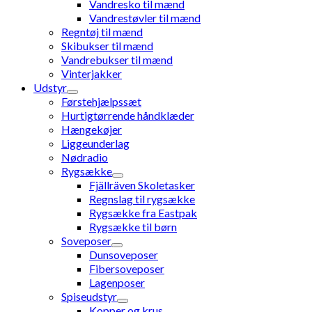
Vandresko til mænd
Vandrestøvler til mænd
Regntøj til mænd
Skibukser til mænd
Vandrebukser til mænd
Vinterjakker
Udstyr
Førstehjælpssæt
Hurtigtørrende håndklæder
Hængekøjer
Liggeunderlag
Nødradio
Rygsække
Fjällräven Skoletasker
Regnslag til rygsække
Rygsække fra Eastpak
Rygsække til børn
Soveposer
Dunsoveposer
Fibersoveposer
Lagenposer
Spiseudstyr
Kopper og krus