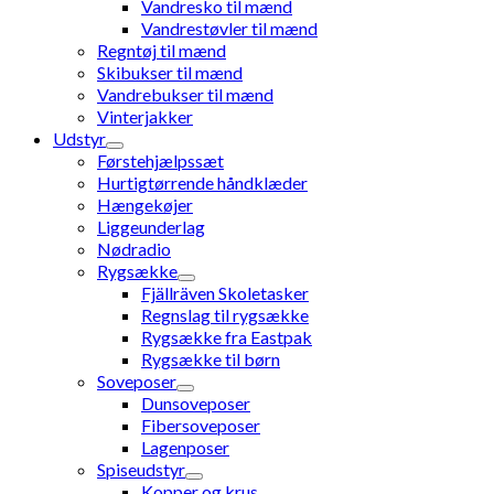
Vandresko til mænd
Vandrestøvler til mænd
Regntøj til mænd
Skibukser til mænd
Vandrebukser til mænd
Vinterjakker
Udstyr
Førstehjælpssæt
Hurtigtørrende håndklæder
Hængekøjer
Liggeunderlag
Nødradio
Rygsække
Fjällräven Skoletasker
Regnslag til rygsække
Rygsække fra Eastpak
Rygsække til børn
Soveposer
Dunsoveposer
Fibersoveposer
Lagenposer
Spiseudstyr
Kopper og krus