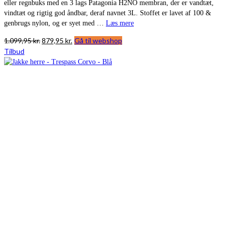
eller regnbuks med en 3 lags Patagonia H2NO membran, der er vandtæt,
vindtæt og rigtig god åndbar, deraf navnet 3L. Stoffet er lavet af 100 &
genbrugs nylon, og er syet med …
Læs mere
Den
Den
1.099,95
kr.
879,95
kr.
Gå til webshop
oprindelige
aktuelle
Tilbud
pris
pris
var:
er:
1.099,95 kr..
879,95 kr..