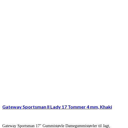
Gateway Sportsman II Lady 17 Tommer 4 mm, Khaki
Gateway Sportsman 17″ Gummistøvle Damegummistøvler til Jagt,