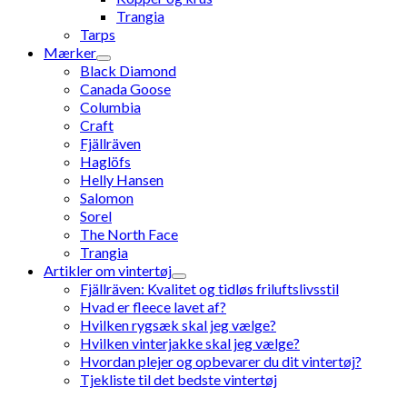
Trangia
Tarps
Mærker
Black Diamond
Canada Goose
Columbia
Craft
Fjällräven
Haglöfs
Helly Hansen
Salomon
Sorel
The North Face
Trangia
Artikler om vintertøj
Fjällräven: Kvalitet og tidløs friluftslivsstil
Hvad er fleece lavet af?
Hvilken rygsæk skal jeg vælge?
Hvilken vinterjakke skal jeg vælge?
Hvordan plejer og opbevarer du dit vintertøj?
Tjekliste til det bedste vintertøj