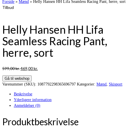
Forside
»
Mænd
»
Helly Hansen HH Lifa Seamless Racing Pant, herre, sort
Tilbud
Helly Hansen HH Lifa
Seamless Racing Pant,
herre, sort
Den
Den
599,00
kr.
469,00
kr.
oprindelige
aktuelle
Gå til webshop
pris
pris
Varenummer (SKU):
1087792298365696797
Kategorier:
Mænd
,
Skisport
var:
er:
599,00 kr..
469,00 kr..
Beskrivelse
Yderligere information
Anmeldelser (0)
Produktbeskrivelse