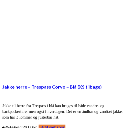
Jakke herre – Trespass Corvo – Blå (XS tilbage)
Jakke til herre fra Trespass i blå kan bruges til både vandre- og
backpackerture, men også i hverdagen. Det er en åndbar og vandtæt jakke,
som har 3 lommer og justerbar hat.
Den
Den
495,00
kr.
399,00
kr.
Gå til webshop