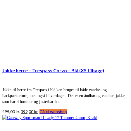
Jakke herre – Trespass Corvo – Blå (XS tilbage)
Jakke til herre fra Trespass i blå kan bruges til både vandre- og
backpackerture, men også i hverdagen. Det er en åndbar og vandtæt jakke,
som har 3 lommer og justerbar hat.
Den
Den
495,00
kr.
399,00
kr.
Gå til webshop
oprindelige
aktuelle
pris
pris
var:
er: