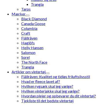
Trangia
Tarps
Mærker
Black Diamond
Canada Goose
Columbia
Craft
Fjällräven
Haglöfs
Helly Hansen
Salomon
Sorel
The North Face
Trangia
Artikler om vintertøj
Fjällräven: Kvalitet og tidløs friluftslivsstil
Hvad er fleece lavet af?
Hvilken rygsæk skal jeg vælge?
Hvilken vinterjakke skal jeg vælge?
Hvordan plejer og opbevarer du dit vintertøj?
Tjekliste til det bedste vintertøj