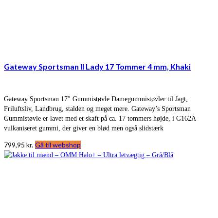
Gateway Sportsman II Lady 17 Tommer 4 mm, Khaki
Gateway Sportsman 17″ Gummistøvle Damegummistøvler til Jagt,
Friluftsliv, Landbrug, stalden og meget mere. Gateway’s Sportsman
Gummistøvle er lavet med et skaft på ca. 17 tommers højde, i G162A
vulkaniseret gummi, der giver en blød men også slidstærk
799,95
kr.
Gå til webshop