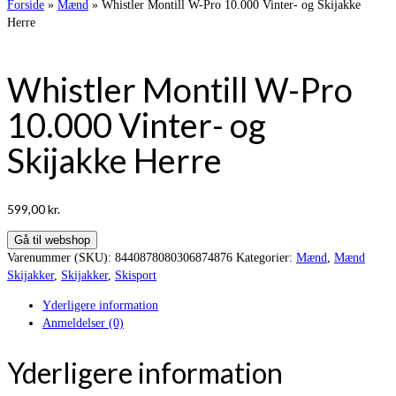
Forside
»
Mænd
»
Whistler Montill W-Pro 10.000 Vinter- og Skijakke
Herre
Whistler Montill W-Pro
10.000 Vinter- og
Skijakke Herre
599,00
kr.
Gå til webshop
Varenummer (SKU):
8440878080306874876
Kategorier:
Mænd
,
Mænd
Skijakker
,
Skijakker
,
Skisport
Yderligere information
Anmeldelser (0)
Yderligere information