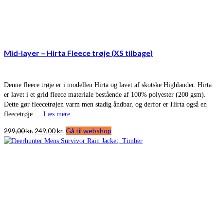
Mid-layer – Hirta Fleece trøje (XS tilbage)
Denne fleece trøje er i modellen Hirta og lavet af skotske Highlander. Hirta
er lavet i et grid fleece materiale bestående af 100% polyester (200 gsm).
Dette gør fleecetrøjen varm men stadig åndbar, og derfor er Hirta også en
fleecetrøje …
Læs mere
Den
Den
299,00
kr.
249,00
kr.
Gå til webshop
oprindelige
aktuelle
pris
pris
var:
er:
299,00 kr..
249,00 kr..