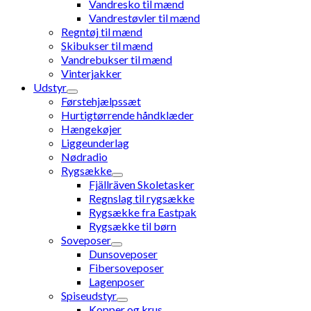
Vandresko til mænd
Vandrestøvler til mænd
Regntøj til mænd
Skibukser til mænd
Vandrebukser til mænd
Vinterjakker
Udstyr
Førstehjælpssæt
Hurtigtørrende håndklæder
Hængekøjer
Liggeunderlag
Nødradio
Rygsække
Fjällräven Skoletasker
Regnslag til rygsække
Rygsække fra Eastpak
Rygsække til børn
Soveposer
Dunsoveposer
Fibersoveposer
Lagenposer
Spiseudstyr
Kopper og krus