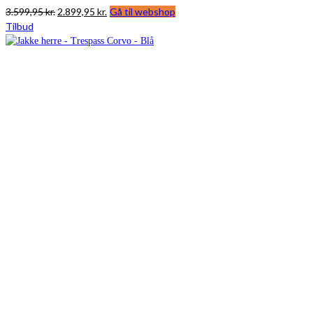
Den
Den
3.599,95
kr.
2.899,95
kr.
Gå til webshop
oprindelige
aktuelle
Tilbud
pris
pris
var:
er:
3.599,95 kr..
2.899,95 kr..