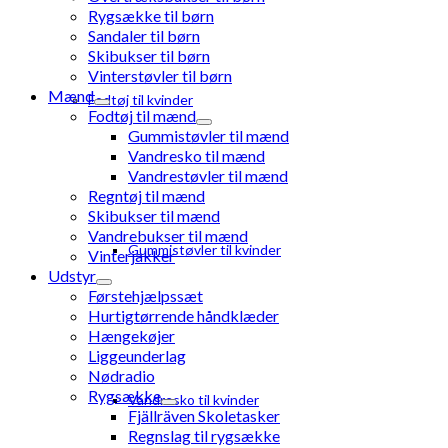
Rygsække til børn
Sandaler til børn
Skibukser til børn
Vinterstøvler til børn
Mænd
Fodtøj til kvinder
Fodtøj til mænd
Gummistøvler til mænd
Vandresko til mænd
Vandrestøvler til mænd
Regntøj til mænd
Skibukser til mænd
Vandrebukser til mænd
Gummistøvler til kvinder
Vinterjakker
Udstyr
Førstehjælpssæt
Hurtigtørrende håndklæder
Hængekøjer
Liggeunderlag
Nødradio
Rygsække
Vandresko til kvinder
Fjällräven Skoletasker
Regnslag til rygsække