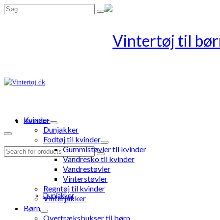
Search
for:
Kvinder
Kvinder
Dunjakker
Fodtøj til kvinder
Gummistøvler til kvinder
Search
Vandresko til kvinder
for:
Vandrestøvler
Vinterstøvler
Regntøj til kvinder
Dunjakker
Vinterjakker
Børn
Overtræksbukser til børn