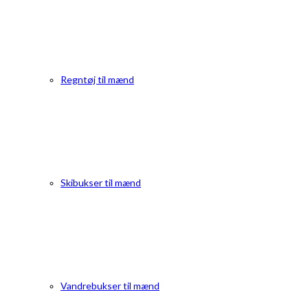
Regntøj til mænd
Skibukser til mænd
Vandrebukser til mænd