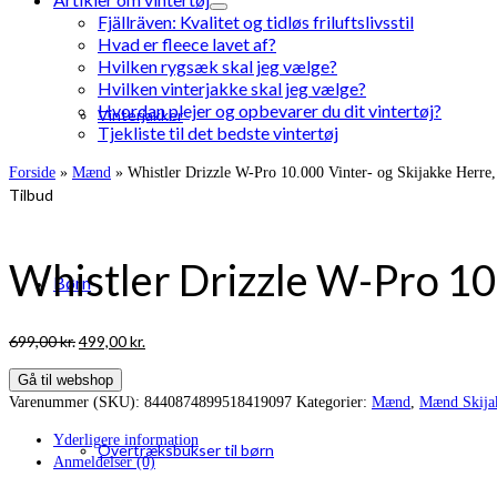
Fjällräven: Kvalitet og tidløs friluftslivsstil
Hvad er fleece lavet af?
Hvilken rygsæk skal jeg vælge?
Hvilken vinterjakke skal jeg vælge?
Hvordan plejer og opbevarer du dit vintertøj?
Vinterjakker
Tjekliste til det bedste vintertøj
Forside
»
Mænd
»
Whistler Drizzle W-Pro 10.000 Vinter- og Skijakke Herre,
Tilbud
Whistler Drizzle W-Pro 10.
Børn
Den
Den
699,00
kr.
499,00
kr.
oprindelige
aktuelle
Gå til webshop
pris
pris
Varenummer (SKU):
8440874899518419097
Kategorier:
Mænd
,
Mænd Skija
var:
er:
699,00 kr..
499,00 kr..
Yderligere information
Overtræksbukser til børn
Anmeldelser (0)