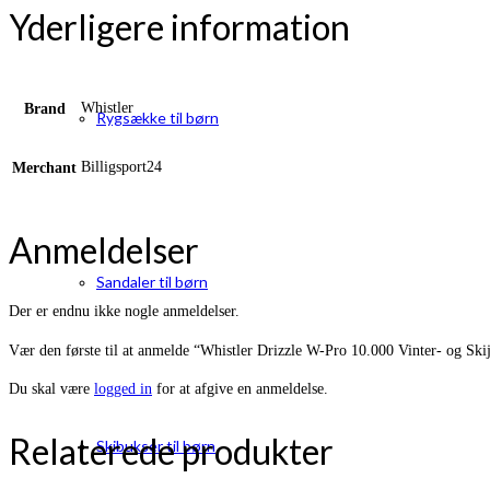
Yderligere information
Whistler
Brand
Rygsække til børn
Billigsport24
Merchant
Anmeldelser
Sandaler til børn
Der er endnu ikke nogle anmeldelser.
Vær den første til at anmelde “Whistler Drizzle W-Pro 10.000 Vinter- og Ski
Du skal være
logged in
for at afgive en anmeldelse.
Relaterede produkter
Skibukser til børn