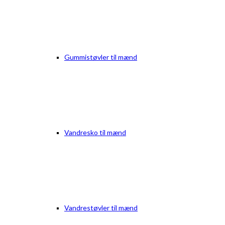
Gummistøvler til mænd
Vandresko til mænd
Vandrestøvler til mænd