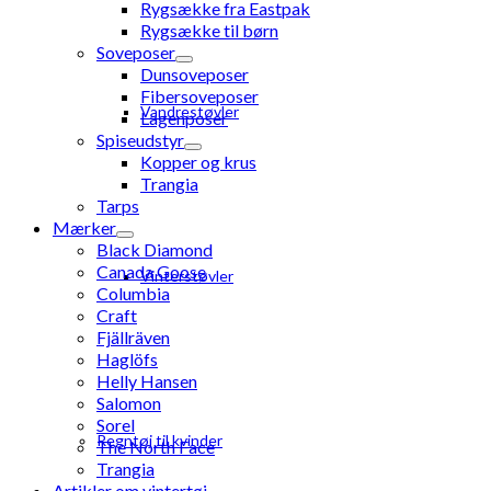
Rygsække fra Eastpak
Rygsække til børn
Soveposer
Dunsoveposer
Fibersoveposer
Vandrestøvler
Lagenposer
Spiseudstyr
Kopper og krus
Trangia
Tarps
Mærker
Black Diamond
Canada Goose
Vinterstøvler
Columbia
Craft
Fjällräven
Haglöfs
Helly Hansen
Salomon
Sorel
Regntøj til kvinder
The North Face
Trangia
Artikler om vintertøj