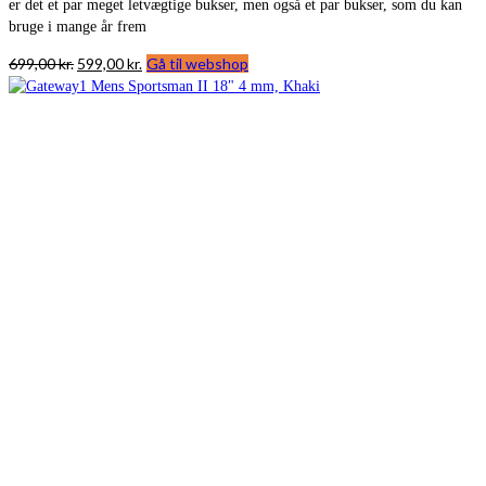
er det et par meget letvægtige bukser, men også et par bukser, som du kan
bruge i mange år frem
Den
Den
699,00
kr.
599,00
kr.
Gå til webshop
oprindelige
aktuelle
pris
pris
var:
er:
699,00 kr..
599,00 kr..