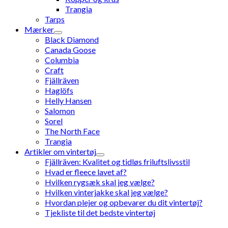
Trangia
Tarps
Mærker
Black Diamond
Canada Goose
Columbia
Craft
Fjällräven
Haglöfs
Helly Hansen
Salomon
Sorel
The North Face
Trangia
Artikler om vintertøj
Fjällräven: Kvalitet og tidløs friluftslivsstil
Hvad er fleece lavet af?
Hvilken rygsæk skal jeg vælge?
Hvilken vinterjakke skal jeg vælge?
Hvordan plejer og opbevarer du dit vintertøj?
Tjekliste til det bedste vintertøj