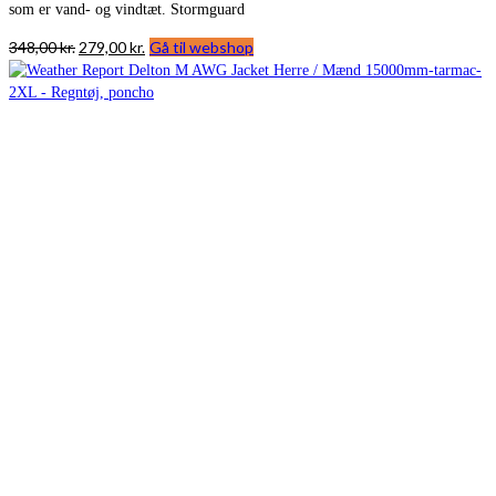
som er vand- og vindtæt. Stormguard
Den
Den
348,00
kr.
279,00
kr.
Gå til webshop
oprindelige
aktuelle
pris
pris
var:
er:
348,00 kr..
279,00 kr..