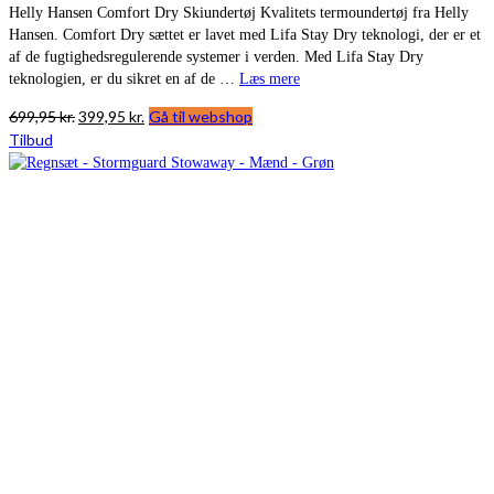
Helly Hansen Comfort Dry Skiundertøj Kvalitets termoundertøj fra Helly
Hansen. Comfort Dry sættet er lavet med Lifa Stay Dry teknologi, der er et
af de fugtighedsregulerende systemer i verden. Med Lifa Stay Dry
teknologien, er du sikret en af de …
Læs mere
Den
Den
699,95
kr.
399,95
kr.
Gå til webshop
oprindelige
aktuelle
Tilbud
pris
pris
var:
er:
699,95 kr..
399,95 kr..