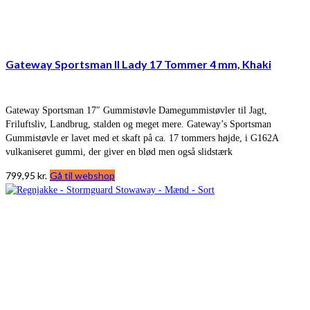
Gateway Sportsman II Lady 17 Tommer 4 mm, Khaki
Gateway Sportsman 17″ Gummistøvle Damegummistøvler til Jagt,
Friluftsliv, Landbrug, stalden og meget mere. Gateway’s Sportsman
Gummistøvle er lavet med et skaft på ca. 17 tommers højde, i G162A
vulkaniseret gummi, der giver en blød men også slidstærk
799,95
kr.
Gå til webshop