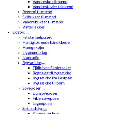
Vandresko til mænd
Vandrestøvler til mænd
Regntøj til mænd
Skibukser til mænd
Vandrebukser til mænd
Vinterjakker
Udstyr
Førstehjælpssæt
Hurtigtørrende håndklæder
Hængekøjer
Liggeunderlag
Nødradio
Rygsække
Fjällräven Skoletasker
Regnslag til rygsække
Rygsække fra Eastpak
Rygsække til børn
Soveposer
Dunsoveposer
Fibersoveposer
Lagenposer
Spiseudstyr
Kopper og krus