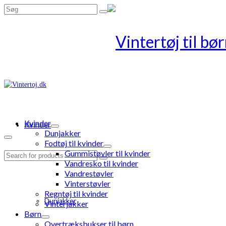
Search
for:
Kvinder
Kvinder
Dunjakker
Fodtøj til kvinder
Gummistøvler til kvinder
Search
Vandresko til kvinder
for:
Vandrestøvler
Vinterstøvler
Regntøj til kvinder
Dunjakker
Vinterjakker
Børn
Overtræksbukser til børn