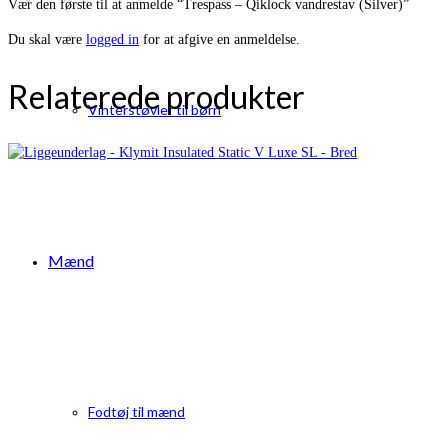
Vær den første til at anmelde “Trespass – Qiklock vandrestav (Silver)”
Du skal være
logged in
for at afgive en anmeldelse.
Relaterede produkter
Vinterstøvler til børn
Mænd
Fodtøj til mænd