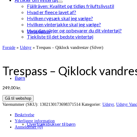
Fjällräven: Kvalitet og tidløs friluftslivsstil
Hvad er fleece lavet af?
Hvilken rygsæk skal jeg vælge?
Hvilken vinterjakke skal jeg vælge?
Hvordan plejer og opbevarer du dit vintertøj?
Vinterjakker
Tjekliste til det bedste vintertøj
Forside
»
Udstyr
»
Trespass – Qiklock vandrestav (Silver)
Trespass – Qiklock vandres
Børn
249,00
kr.
Gå til webshop
Varenummer (SKU):
1302130173698371514
Kategorier:
Udstyr
,
Udstyr Vand
Beskrivelse
Yderligere information
Overtræksbukser til børn
Anmeldelser (0)