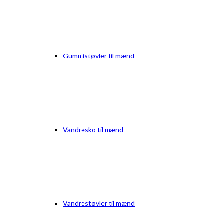
Gummistøvler til mænd
Vandresko til mænd
Vandrestøvler til mænd