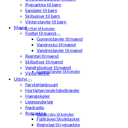
Rygsække til børn
Sandaler til børn
Skibukser til børn
Vinterstøvler til børn
Mænd
Fodtøj til kvinder
Fodtøj til mænd
Gummistøvler til mænd
Vandresko til mænd
Vandrestøvler til mænd
Regntøj til mænd
Skibukser til mænd
Vandrebukser til mænd
Gummistøvler til kvinder
Vinterjakker
Udstyr
Førstehjælpssæt
Hurtigtørrende håndklæder
Hængekøjer
Liggeunderlag
Nødradio
Rygsække
Vandresko til kvinder
Fjällräven Skoletasker
Regnslag til rygsække