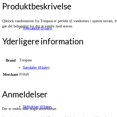
Produktbeskrivelse
Qiklock vandrestaven fra Trespass er perfekt til vandreture i ujævnt terræn, hv
gør det behageligt for dig at vandre med staven.
Rygsække til børn
Yderligere information
Trespass
Brand
Sandaler til børn
Friluft
Merchant
Anmeldelser
Skibukser til børn
Der er endnu ikke nogle anmeldelser.