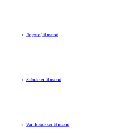
Regntøj til mænd
Skibukser til mænd
Vandrebukser til mænd