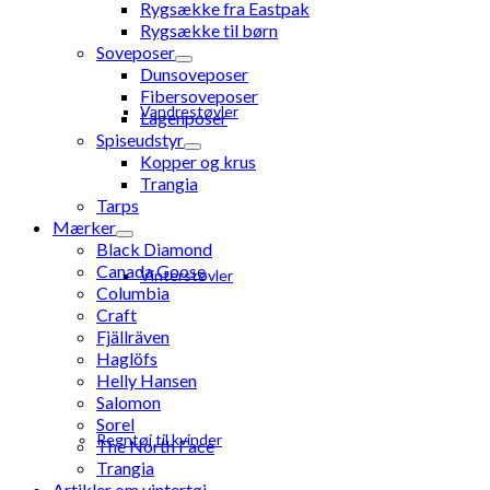
Rygsække fra Eastpak
Rygsække til børn
Soveposer
Dunsoveposer
Fibersoveposer
Vandrestøvler
Lagenposer
Spiseudstyr
Kopper og krus
Trangia
Tarps
Mærker
Black Diamond
Canada Goose
Vinterstøvler
Columbia
Craft
Fjällräven
Haglöfs
Helly Hansen
Salomon
Sorel
Regntøj til kvinder
The North Face
Trangia
Artikler om vintertøj