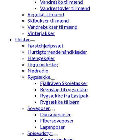
Vandresko til mænd
Vandrestøvler til mænd
Regntøj til mænd
Skibukser til mænd
Vandrebukser til mænd
Vinterjakker
Udstyr
Førstehjælpssæt
Hurtigtørrende håndklæder
Hængekøjer
Liggeunderlag
Nødradio
Rygsække
Fjällräven Skoletasker
Regnslag til rygsække
Rygsække fra Eastpak
Rygsække til børn
Soveposer
Dunsoveposer
Fibersoveposer
Lagenposer
Spiseudstyr
Kopper og krus