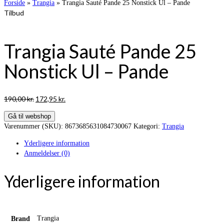
Forside
»
Trangia
»
Trangia Sauté Pande 25 Nonstick Ul – Pande
Tilbud
Trangia Sauté Pande 25
Nonstick Ul – Pande
Den
Den
190,00
kr.
172,95
kr.
oprindelige
aktuelle
Gå til webshop
pris
pris
Varenummer (SKU):
8673685631084730067
Kategori:
Trangia
var:
er:
190,00 kr..
172,95 kr..
Yderligere information
Anmeldelser (0)
Yderligere information
Trangia
Brand