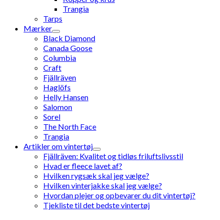
Trangia
Tarps
Mærker
Black Diamond
Canada Goose
Columbia
Craft
Fjällräven
Haglöfs
Helly Hansen
Salomon
Sorel
The North Face
Trangia
Artikler om vintertøj
Fjällräven: Kvalitet og tidløs friluftslivsstil
Hvad er fleece lavet af?
Hvilken rygsæk skal jeg vælge?
Hvilken vinterjakke skal jeg vælge?
Hvordan plejer og opbevarer du dit vintertøj?
Tjekliste til det bedste vintertøj