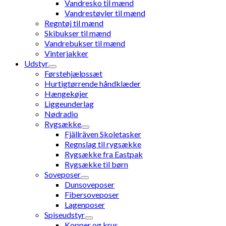
Vandresko til mænd
Vandrestøvler til mænd
Regntøj til mænd
Skibukser til mænd
Vandrebukser til mænd
Vinterjakker
Udstyr
Førstehjælpssæt
Hurtigtørrende håndklæder
Hængekøjer
Liggeunderlag
Nødradio
Rygsække
Fjällräven Skoletasker
Regnslag til rygsække
Rygsække fra Eastpak
Rygsække til børn
Soveposer
Dunsoveposer
Fibersoveposer
Lagenposer
Spiseudstyr
Kopper og krus