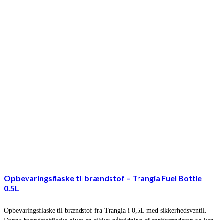
Opbevaringsflaske til brændstof – Trangia Fuel Bottle
0.5L
Opbevaringsflaske til brændstof fra Trangia i 0,5L med sikkerhedsventil.