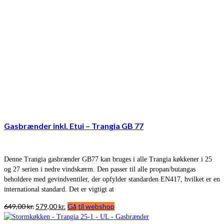
Gasbrænder inkl. Etui – Trangia GB 77
Denne Trangia gasbrænder GB77 kan bruges i alle Trangia køkkener i 25
og 27 serien i nedre vindskærm. Den passer til alle propan/butangas
beholdere med gevindventiler, der opfylder standarden EN417, hvilket er en
international standard. Det er vigtigt at
Den
Den
649,00
kr.
579,00
kr.
Gå til webshop
oprindelige
aktuelle