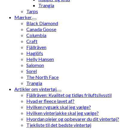
Trangia
Tarps
Mærker
Black Diamond
Canada Goose
Columbia
Craft
Fjällräven
Haglöfs
Helly Hansen
Salomon
Sorel
The North Face
Trangia
Artikler om vintertøj
Fjällräven: Kvalitet og tidløs friluftslivsstil
Hvad er fleece lavet af?
Hvilken rygsæk skal jeg vælge?
Hvilken vinterjakke skal jeg vælge?
Hvordan plejer og opbevarer du dit vintertøj?
Tjekliste til det bedste vintertøj