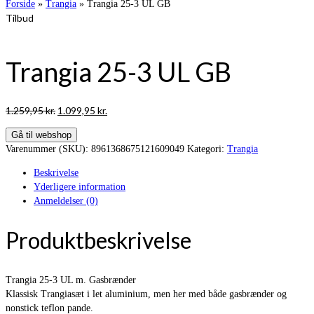
Forside
»
Trangia
»
Trangia 25-3 UL GB
Tilbud
Trangia 25-3 UL GB
Den
Den
1.259,95
kr.
1.099,95
kr.
oprindelige
aktuelle
Gå til webshop
pris
pris
Varenummer (SKU):
8961368675121609049
Kategori:
Trangia
var:
er:
1.259,95 kr..
1.099,95 kr..
Beskrivelse
Yderligere information
Anmeldelser (0)
Produktbeskrivelse
Trangia 25-3 UL m. Gasbrænder
Klassisk Trangiasæt i let aluminium, men her med både gasbrænder og
nonstick teflon pande.