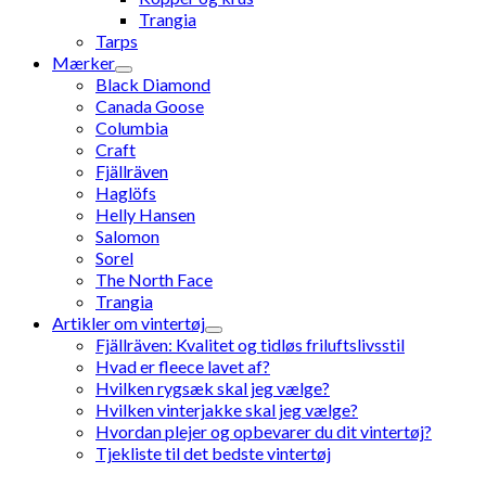
Trangia
Tarps
Mærker
Black Diamond
Canada Goose
Columbia
Craft
Fjällräven
Haglöfs
Helly Hansen
Salomon
Sorel
The North Face
Trangia
Artikler om vintertøj
Fjällräven: Kvalitet og tidløs friluftslivsstil
Hvad er fleece lavet af?
Hvilken rygsæk skal jeg vælge?
Hvilken vinterjakke skal jeg vælge?
Hvordan plejer og opbevarer du dit vintertøj?
Tjekliste til det bedste vintertøj