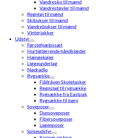
Vandresko til mænd
Vandrestøvler til mænd
Regntøj til mænd
Skibukser til mænd
Vandrebukser til mænd
Vinterjakker
Udstyr
Førstehjælpssæt
Hurtigtørrende håndklæder
Hængekøjer
Liggeunderlag
Nødradio
Rygsække
Fjällräven Skoletasker
Regnslag til rygsække
Rygsække fra Eastpak
Rygsække til børn
Soveposer
Dunsoveposer
Fibersoveposer
Lagenposer
Spiseudstyr
Kopper og krus