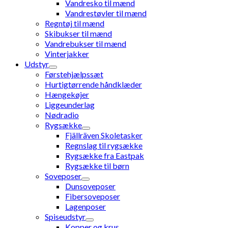
Vandresko til mænd
Vandrestøvler til mænd
Regntøj til mænd
Skibukser til mænd
Vandrebukser til mænd
Vinterjakker
Udstyr
Førstehjælpssæt
Hurtigtørrende håndklæder
Hængekøjer
Liggeunderlag
Nødradio
Rygsække
Fjällräven Skoletasker
Regnslag til rygsække
Rygsække fra Eastpak
Rygsække til børn
Soveposer
Dunsoveposer
Fibersoveposer
Lagenposer
Spiseudstyr
Kopper og krus