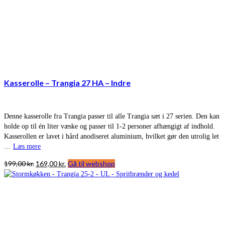
Kasserolle – Trangia 27 HA – Indre
Denne kasserolle fra Trangia passer til alle Trangia sæt i 27 serien. Den kan
holde op til én liter væske og passer til 1-2 personer afhængigt af indhold.
Kasserollen er lavet i hård anodiseret aluminium, hvilket gør den utrolig let
…
Læs mere
Den
Den
199,00
kr.
169,00
kr.
Gå til webshop
oprindelige
aktuelle
pris
pris
var:
er:
199,00 kr..
169,00 kr..