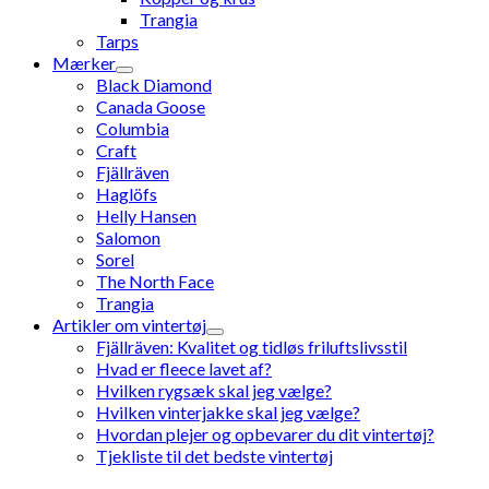
Trangia
Tarps
Mærker
Black Diamond
Canada Goose
Columbia
Craft
Fjällräven
Haglöfs
Helly Hansen
Salomon
Sorel
The North Face
Trangia
Artikler om vintertøj
Fjällräven: Kvalitet og tidløs friluftslivsstil
Hvad er fleece lavet af?
Hvilken rygsæk skal jeg vælge?
Hvilken vinterjakke skal jeg vælge?
Hvordan plejer og opbevarer du dit vintertøj?
Tjekliste til det bedste vintertøj