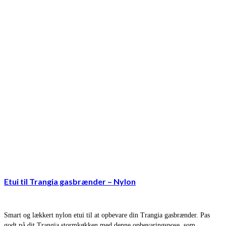
Etui til Trangia gasbrænder – Nylon
Smart og lækkert nylon etui til at opbevare din Trangia gasbrænder. Pas
godt på dit Trangia stormkøkken med denne opbevaringspose, som