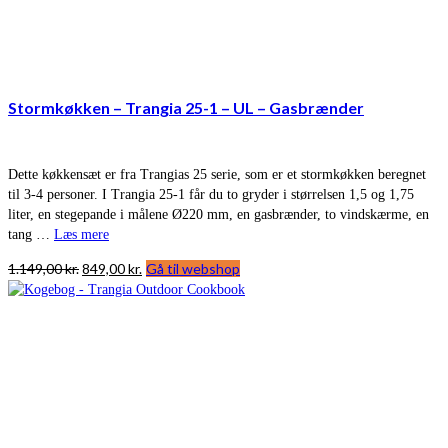
Stormkøkken – Trangia 25-1 – UL – Gasbrænder
Dette køkkensæt er fra Trangias 25 serie, som er et stormkøkken beregnet
til 3-4 personer. I Trangia 25-1 får du to gryder i størrelsen 1,5 og 1,75
liter, en stegepande i målene Ø220 mm, en gasbrænder, to vindskærme, en
tang …
Læs mere
Den
Den
1.149,00
kr.
849,00
kr.
Gå til webshop
oprindelige
aktuelle
pris
pris
var:
er:
1.149,00 kr..
849,00 kr..