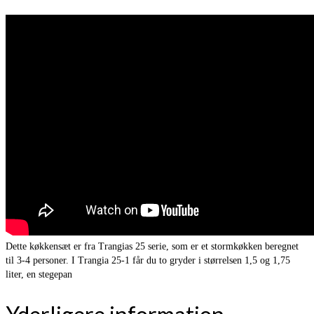
Dette køkkensæt er fra Trangias 25 serie, som er et stormkøkken beregnet
til 3-4 personer. I Trangia 25-1 får du to gryder i størrelsen 1,5 og 1,75
liter, en stegepan