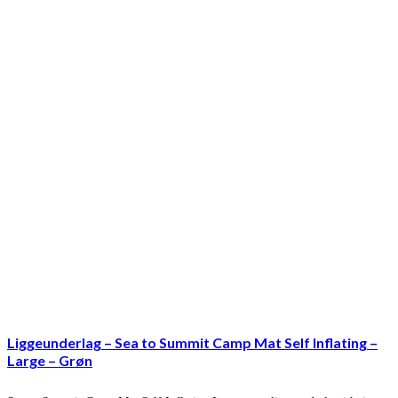
Liggeunderlag – Sea to Summit Camp Mat Self Inflating –
Large – Grøn