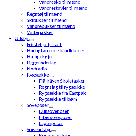
Vandresko til mænd
Vandrestøvler til mænd
Regntøj til mænd
Skibukser til mænd
Vandrebukser til mænd
Vinterjakker
Udstyr
Førstehjælpssæt
Hurtigtørrende håndklæder
Hængekøjer
Liggeunderlag
Nødradio
Rygsække
Fjällräven Skoletasker
Regnslag til rygsække
Rygsække fra Eastpak
Rygsække til børn
Soveposer
Dunsoveposer
Fibersoveposer
Lagenposer
Spiseudstyr
Kopper og krus