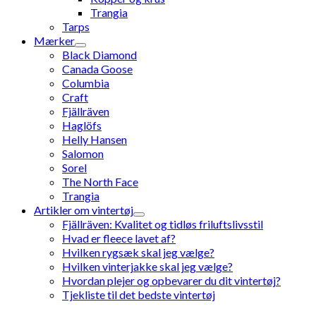
Trangia
Tarps
Mærker
Black Diamond
Canada Goose
Columbia
Craft
Fjällräven
Haglöfs
Helly Hansen
Salomon
Sorel
The North Face
Trangia
Artikler om vintertøj
Fjällräven: Kvalitet og tidløs friluftslivsstil
Hvad er fleece lavet af?
Hvilken rygsæk skal jeg vælge?
Hvilken vinterjakke skal jeg vælge?
Hvordan plejer og opbevarer du dit vintertøj?
Tjekliste til det bedste vintertøj