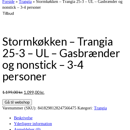
Forside
»
Trangia
»
Stormkøkken – Trangia 25-3 – UL – Gasbrænder og
nonstick – 3-4 personer
Tilbud
Stormkøkken – Trangia
25-3 – UL – Gasbrænder
og nonstick – 3-4
personer
Den
Den
1.199,00
kr.
1.099,00
kr.
oprindelige
aktuelle
Gå til webshop
pris
pris
Varenummer (SKU):
8418298128247566475
Kategori:
Trangia
var:
er:
1.199,00 kr..
1.099,00 kr..
Beskrivelse
Yderligere information
Anmeldelser (0)