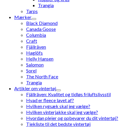
Trangia
Tarps
Mærker
Black Diamond
Canada Goose
Columbia
Craft
Fjällräven
Haglöfs
Helly Hansen
Salomon
Sorel
The North Face
Trangia
Artikler om vintertøj
Fjällräven: Kvalitet og tidløs friluftslivsstil
Hvad er fleece lavet af?
Hvilken rygsæk skal jeg vælge?
Hvilken vinterjakke skal jeg vælge?
Hvordan plejer og opbevarer du dit vintertøj?
Tjekliste til det bedste vintertøj