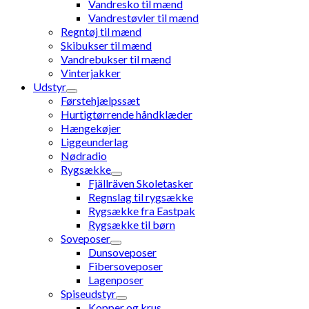
Vandresko til mænd
Vandrestøvler til mænd
Regntøj til mænd
Skibukser til mænd
Vandrebukser til mænd
Vinterjakker
Udstyr
Førstehjælpssæt
Hurtigtørrende håndklæder
Hængekøjer
Liggeunderlag
Nødradio
Rygsække
Fjällräven Skoletasker
Regnslag til rygsække
Rygsække fra Eastpak
Rygsække til børn
Soveposer
Dunsoveposer
Fibersoveposer
Lagenposer
Spiseudstyr
Kopper og krus