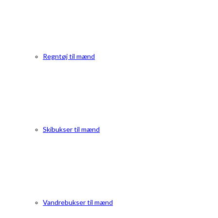
Regntøj til mænd
Skibukser til mænd
Vandrebukser til mænd