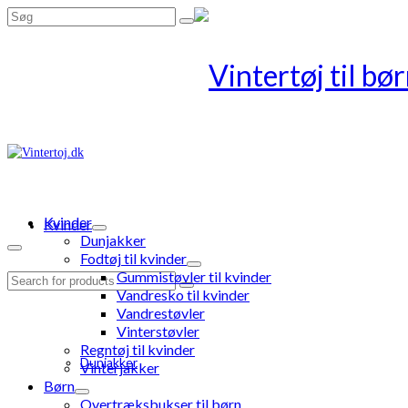
Search
for:
Kvinder
Kvinder
Dunjakker
Fodtøj til kvinder
Gummistøvler til kvinder
Search
Vandresko til kvinder
for:
Vandrestøvler
Vinterstøvler
Regntøj til kvinder
Dunjakker
Vinterjakker
Børn
Overtræksbukser til børn