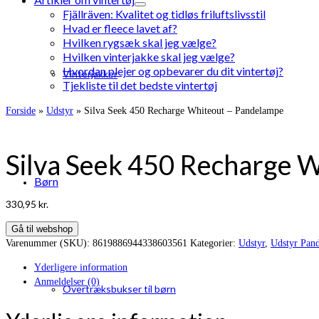
Fjällräven: Kvalitet og tidløs friluftslivsstil
Hvad er fleece lavet af?
Hvilken rygsæk skal jeg vælge?
Hvilken vinterjakke skal jeg vælge?
Hvordan plejer og opbevarer du dit vintertøj?
Vinterjakker
Tjekliste til det bedste vintertøj
Forside
»
Udstyr
»
Silva Seek 450 Recharge Whiteout – Pandelampe
Silva Seek 450 Recharge 
Børn
330,95
kr.
Gå til webshop
Varenummer (SKU):
8619886944338603561
Kategorier:
Udstyr
,
Udstyr Pan
Yderligere information
Anmeldelser (0)
Overtræksbukser til børn