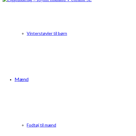
Vinterstøvler til børn
Mænd
Fodtøj til mænd