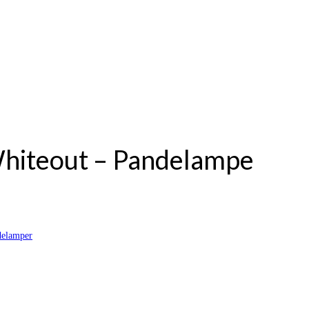
Whiteout – Pandelampe
delamper