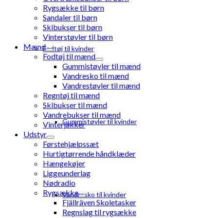
Rygsække til børn
Sandaler til børn
Skibukser til børn
Vinterstøvler til børn
Mænd
Fodtøj til kvinder
Fodtøj til mænd
Gummistøvler til mænd
Vandresko til mænd
Vandrestøvler til mænd
Regntøj til mænd
Skibukser til mænd
Vandrebukser til mænd
Gummistøvler til kvinder
Vinterjakker
Udstyr
Førstehjælpssæt
Hurtigtørrende håndklæder
Hængekøjer
Liggeunderlag
Nødradio
Rygsække
Vandresko til kvinder
Fjällräven Skoletasker
Regnslag til rygsække