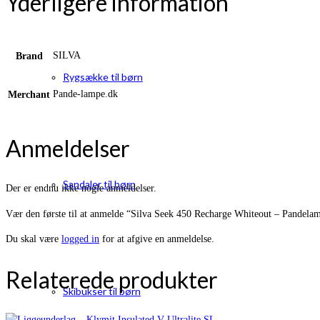
Yderligere information
SILVA
Brand
Rygsække til børn
Pande-lampe.dk
Merchant
Anmeldelser
Sandaler til børn
Der er endnu ikke nogle anmeldelser.
Vær den første til at anmelde “Silva Seek 450 Recharge Whiteout – Pandela
Du skal være
logged in
for at afgive en anmeldelse.
Relaterede produkter
Skibukser til børn