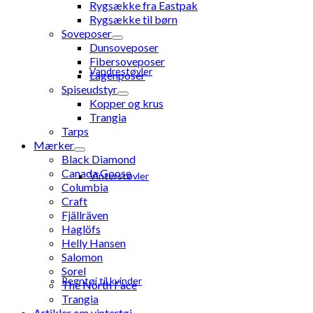
Rygsække fra Eastpak
Rygsække til børn
Soveposer
Dunsoveposer
Fibersoveposer
Vandrestøvler
Lagenposer
Spiseudstyr
Kopper og krus
Trangia
Tarps
Mærker
Black Diamond
Canada Goose
Vinterstøvler
Columbia
Craft
Fjällräven
Haglöfs
Helly Hansen
Salomon
Sorel
Regntøj til kvinder
The North Face
Trangia
Artikler om vintertøj