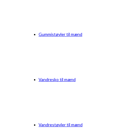
Gummistøvler til mænd
Vandresko til mænd
Vandrestøvler til mænd