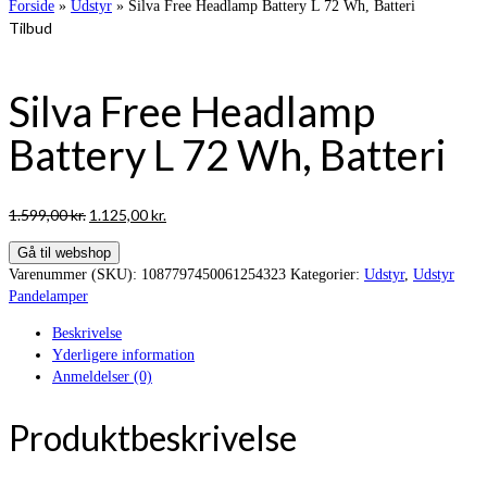
Forside
»
Udstyr
»
Silva Free Headlamp Battery L 72 Wh, Batteri
Tilbud
Silva Free Headlamp
Battery L 72 Wh, Batteri
Den
Den
1.599,00
kr.
1.125,00
kr.
oprindelige
aktuelle
Gå til webshop
pris
pris
Varenummer (SKU):
1087797450061254323
Kategorier:
Udstyr
,
Udstyr
var:
er:
Pandelamper
1.599,00 kr..
1.125,00 kr..
Beskrivelse
Yderligere information
Anmeldelser (0)
Produktbeskrivelse