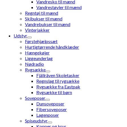
Vandresko til mænd
Vandrestøvler til mænd
Regntøj til mænd
Skibukser til mænd
Vandrebukser til mænd
Vinterjakker
Udstyr
Førstehjælpssæt
Hurtigtørrende håndklæder
Hængekøjer
Liggeunderlag
Nødradio
Rygsække
Fjällräven Skoletasker
Regnslag til rygsække
Rygsække fra Eastpak
Rygsække til børn
Soveposer
Dunsoveposer
Fibersoveposer
Lagenposer
Spiseudstyr
Kopper og krus