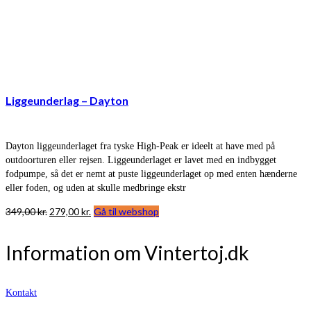
Liggeunderlag – Dayton
Dayton liggeunderlaget fra tyske High-Peak er ideelt at have med på
outdoorturen eller rejsen. Liggeunderlaget er lavet med en indbygget
fodpumpe, så det er nemt at puste liggeunderlaget op med enten hænderne
eller foden, og uden at skulle medbringe ekstr
Den
Den
349,00
kr.
279,00
kr.
Gå til webshop
oprindelige
aktuelle
pris
pris
Information om Vintertoj.dk
var:
er:
349,00 kr..
279,00 kr..
Kontakt