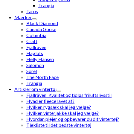
Trangia
Tarps
Mærker
Black Diamond
Canada Goose
Columbia
Craft
Fjällräven
Haglöfs
Helly Hansen
Salomon
Sorel
The North Face
Trangia
Artikler om vintertøj
Fjällräven: Kvalitet og tidløs friluftslivsstil
Hvad er fleece lavet af?
Hvilken rygsæk skal jeg vælge?
Hvilken vinterjakke skal jeg vælge?
Hvordan plejer og opbevarer du dit vintertøj?
Tjekliste til det bedste vintertøj