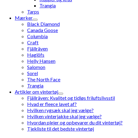
Trangia
Tarps
Mærker
Black Diamond
Canada Goose
Columbia
Craft
Fjällräven
Haglöfs
Helly Hansen
Salomon
Sorel
The North Face
Trangia
Artikler om vintertøj
Fjällräven: Kvalitet og tidløs friluftslivsstil
Hvad er fleece lavet af?
Hvilken rygsæk skal jeg vælge?
Hvilken vinterjakke skal jeg vælge?
Hvordan plejer og opbevarer du dit vintertøj?
Tjekliste til det bedste vintertøj