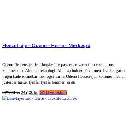
Fleecetrøje – Odeno – Herre – Mørkegrå
Odeno fleecetrøjen fra skotske Trespass er en varm fleecetrøje, som
kommer med AirTrap teknologi. AirTrap holder på varmen, hvilket gør at
trøjen både er åndbar men også varm. Odeno fleecetrøjen kommer med en
justerbar hætte, lynlås, lynlås lommer, så du
Den
Den
299,00
kr.
249,00
kr.
Gå til webshop
oprindelige
aktuelle
pris
pris
var:
er:
299,00 kr..
249,00 kr..