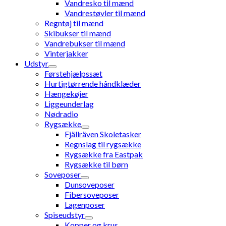
Vandresko til mænd
Vandrestøvler til mænd
Regntøj til mænd
Skibukser til mænd
Vandrebukser til mænd
Vinterjakker
Udstyr
Førstehjælpssæt
Hurtigtørrende håndklæder
Hængekøjer
Liggeunderlag
Nødradio
Rygsække
Fjällräven Skoletasker
Regnslag til rygsække
Rygsække fra Eastpak
Rygsække til børn
Soveposer
Dunsoveposer
Fibersoveposer
Lagenposer
Spiseudstyr
Kopper og krus