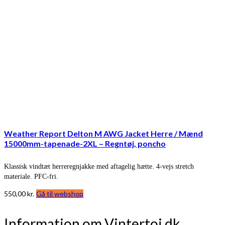
Weather Report Delton M AWG Jacket Herre / Mænd
15000mm-tapenade-2XL – Regntøj, poncho
Klassisk vindtæt herreregnjakke med aftagelig hætte. 4-vejs stretch
materiale. PFC-fri.
550,00
kr.
Gå til webshop
Information om Vintertoj.dk