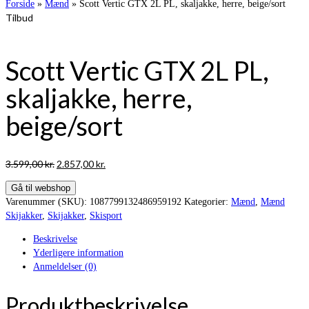
Forside
»
Mænd
»
Scott Vertic GTX 2L PL, skaljakke, herre, beige/sort
Tilbud
Scott Vertic GTX 2L PL,
skaljakke, herre,
beige/sort
Den
Den
3.599,00
kr.
2.857,00
kr.
oprindelige
aktuelle
Gå til webshop
pris
pris
Varenummer (SKU):
1087799132486959192
Kategorier:
Mænd
,
Mænd
var:
er:
Skijakker
,
Skijakker
,
Skisport
3.599,00 kr..
2.857,00 kr..
Beskrivelse
Yderligere information
Anmeldelser (0)
Produktbeskrivelse