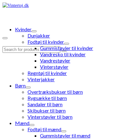
Kvinder
Dunjakker
Fodtøj til kvinder
Gummistøvler til kvinder
Search
Vandresko til kvinder
for:
Vandrestøvler
Vinterstøvler
Regntøj til kvinder
Vinterjakker
Børn
Overtræksbukser til børn
Rygsække til børn
Sandaler til børn
Skibukser til børn
Vinterstøvler til børn
Mænd
Fodtøj til mænd
Gummistøvler til mænd