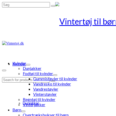
Search
for:
Kvinder
Kvinder
Dunjakker
Fodtøj til kvinder
Gummistøvler til kvinder
Search
Vandresko til kvinder
for:
Vandrestøvler
Vinterstøvler
Regntøj til kvinder
Dunjakker
Vinterjakker
Børn
Overtræksbukser til børn