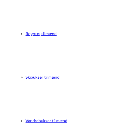
Regntøj til mænd
Skibukser til mænd
Vandrebukser til mænd