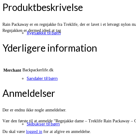
Produktbeskrivelse
Rain Packaway er en regnjakke fra Treklife, der er lavet i et letvægt nylon
Regnjakken er dermed ideel at tag
Rygsække til børn
Yderligere information
Backpackerlife.dk
Merchant
Sandaler til børn
Anmeldelser
Der er endnu ikke nogle anmeldelser.
Vær den første til at anmelde “Regnjakke dame – Treklife Rain Packaway – 
Skibukser til børn
Du skal være
logged in
for at afgive en anmeldelse.