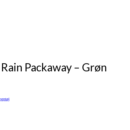
 Rain Packaway – Grøn
egntøj