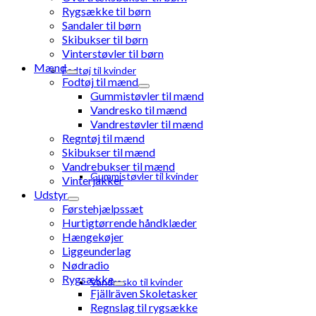
Rygsække til børn
Sandaler til børn
Skibukser til børn
Vinterstøvler til børn
Mænd
Fodtøj til kvinder
Fodtøj til mænd
Gummistøvler til mænd
Vandresko til mænd
Vandrestøvler til mænd
Regntøj til mænd
Skibukser til mænd
Vandrebukser til mænd
Gummistøvler til kvinder
Vinterjakker
Udstyr
Førstehjælpssæt
Hurtigtørrende håndklæder
Hængekøjer
Liggeunderlag
Nødradio
Rygsække
Vandresko til kvinder
Fjällräven Skoletasker
Regnslag til rygsække