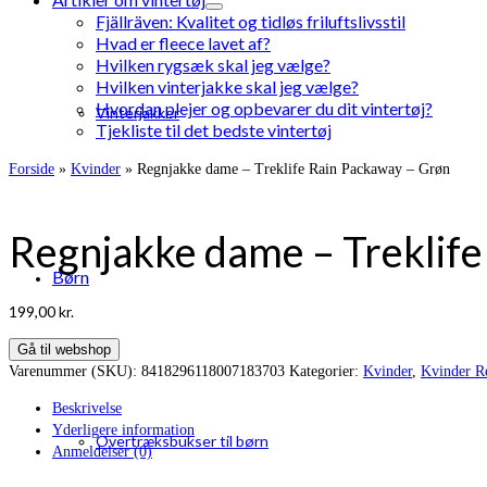
Fjällräven: Kvalitet og tidløs friluftslivsstil
Hvad er fleece lavet af?
Hvilken rygsæk skal jeg vælge?
Hvilken vinterjakke skal jeg vælge?
Hvordan plejer og opbevarer du dit vintertøj?
Vinterjakker
Tjekliste til det bedste vintertøj
Forside
»
Kvinder
»
Regnjakke dame – Treklife Rain Packaway – Grøn
Regnjakke dame – Treklife
Børn
199,00
kr.
Gå til webshop
Varenummer (SKU):
8418296118007183703
Kategorier:
Kvinder
,
Kvinder R
Beskrivelse
Yderligere information
Overtræksbukser til børn
Anmeldelser (0)