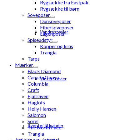
Rygsække fra Eastpak
Rygsække til børn
Soveposer
Dunsoveposer
Fibersoveposer
Vandrestøvler
Lagenposer
Spiseudstyr
Kopper og krus
Trangia
Tarps
Mærker
Black Diamond
Canada Goose
Vinterstøvler
Columbia
Craft
Fjällräven
Haglöfs
Helly Hansen
Salomon
Sorel
Regntøj til kvinder
The North Face
Trangia
Artikler om vintertøj