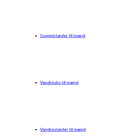
Gummistøvler til mænd
Vandresko til mænd
Vandrestøvler til mænd