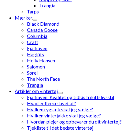
Trangia
Tarps
Mærker
Black Diamond
Canada Goose
Columbia
Craft
Fjällräven
Haglöfs
Helly Hansen
Salomon
Sorel
The North Face
Trangia
Artikler om vintertøj
Fjällräven: Kvalitet og tidløs friluftslivsstil
Hvad er fleece lavet af?
Hvilken rygsæk skal jeg vælge?
Hvilken vinterjakke skal jeg vælge?
Hvordan plejer og opbevarer du dit vintertøj?
Tjekliste til det bedste vintertøj