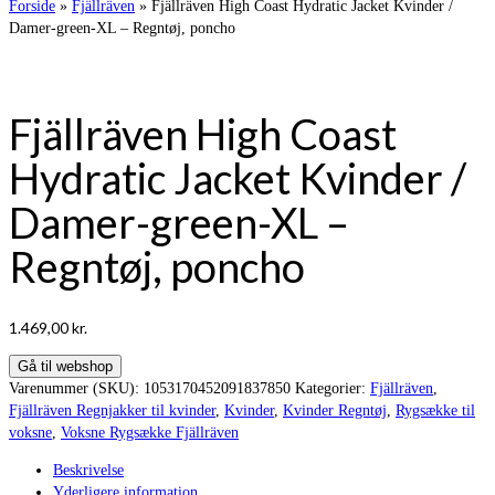
Forside
»
Fjällräven
»
Fjällräven High Coast Hydratic Jacket Kvinder /
Damer-green-XL – Regntøj, poncho
Fjällräven High Coast
Hydratic Jacket Kvinder /
Damer-green-XL –
Regntøj, poncho
1.469,00
kr.
Gå til webshop
Varenummer (SKU):
1053170452091837850
Kategorier:
Fjällräven
,
Fjällräven Regnjakker til kvinder
,
Kvinder
,
Kvinder Regntøj
,
Rygsække til
voksne
,
Voksne Rygsække Fjällräven
Beskrivelse
Yderligere information