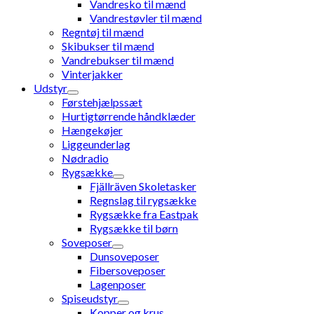
Vandresko til mænd
Vandrestøvler til mænd
Regntøj til mænd
Skibukser til mænd
Vandrebukser til mænd
Vinterjakker
Udstyr
Førstehjælpssæt
Hurtigtørrende håndklæder
Hængekøjer
Liggeunderlag
Nødradio
Rygsække
Fjällräven Skoletasker
Regnslag til rygsække
Rygsække fra Eastpak
Rygsække til børn
Soveposer
Dunsoveposer
Fibersoveposer
Lagenposer
Spiseudstyr
Kopper og krus