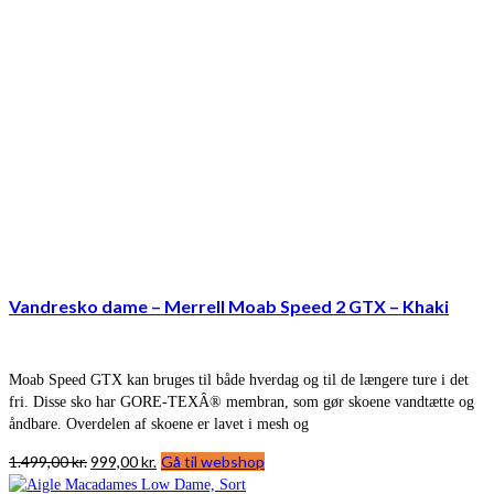
Vandresko dame – Merrell Moab Speed 2 GTX – Khaki
Moab Speed GTX kan bruges til både hverdag og til de længere ture i det
fri. Disse sko har GORE-TEXÂ® membran, som gør skoene vandtætte og
åndbare. Overdelen af skoene er lavet i mesh og
Den
Den
1.499,00
kr.
999,00
kr.
Gå til webshop
oprindelige
aktuelle