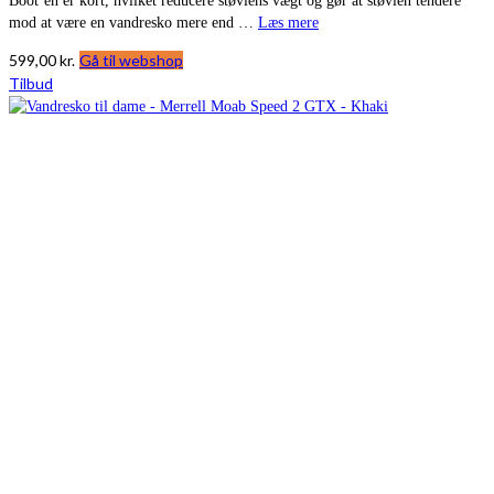
Boot’en er kort, hvilket reducere støvlens vægt og gør at støvlen tendere
mod at være en vandresko mere end …
Læs mere
599,00
kr.
Gå til webshop
Tilbud