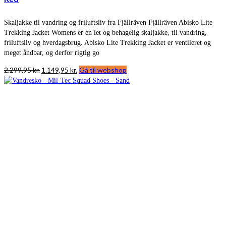
Skaljakke til vandring og friluftsliv fra Fjällräven Fjällräven Abisko Lite
Trekking Jacket Womens er en let og behagelig skaljakke, til vandring,
friluftsliv og hverdagsbrug. Abisko Lite Trekking Jacket er ventileret og
meget åndbar, og derfor rigtig go
Den
Den
2.299,95
kr.
1.149,95
kr.
Gå til webshop
oprindelige
aktuelle
pris
pris
var:
er:
2.299,95 kr..
1.149,95 kr..