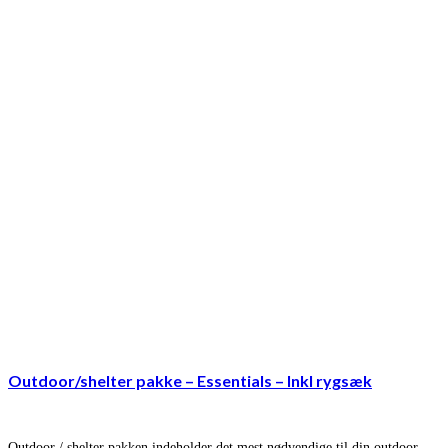
Outdoor/shelter pakke – Essentials – Inkl rygsæk
Outdoor / shelter pakken indeholder det mest nødvendige til din outdoor-