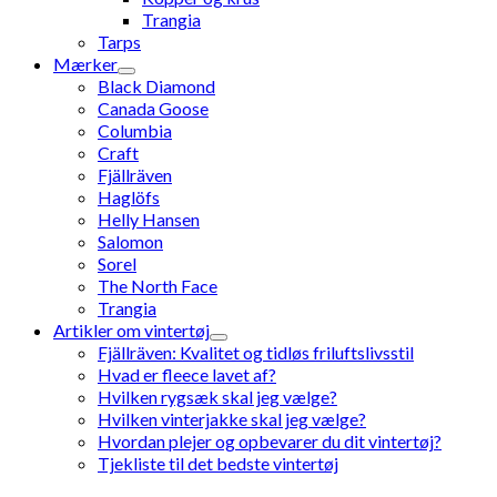
Trangia
Tarps
Mærker
Black Diamond
Canada Goose
Columbia
Craft
Fjällräven
Haglöfs
Helly Hansen
Salomon
Sorel
The North Face
Trangia
Artikler om vintertøj
Fjällräven: Kvalitet og tidløs friluftslivsstil
Hvad er fleece lavet af?
Hvilken rygsæk skal jeg vælge?
Hvilken vinterjakke skal jeg vælge?
Hvordan plejer og opbevarer du dit vintertøj?
Tjekliste til det bedste vintertøj