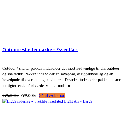
Outdoor/shelter pakke – Essentials
Outdoor / shelter pakken indeholder det mest nødvendige til din outdoor-
og sheltertur. Pakken indeholder en sovepose, et liggeunderlag og en
hovedpude til overnatningen på turen. Desuden indeholder pakken et stort
hurtigtørrende håndklæde, som er multifu
Den
Den
995,00
kr.
799,00
kr.
Gå til webshop
oprindelige
aktuelle
pris
pris
var:
er:
995,00 kr..
799,00 kr..