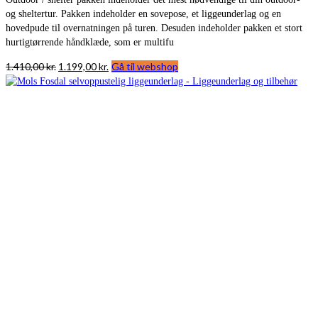
og sheltertur. Pakken indeholder en sovepose, et liggeunderlag og en
hovedpude til overnatningen på turen. Desuden indeholder pakken et stort
hurtigtørrende håndklæde, som er multifu
Den
Den
1.410,00
kr.
1.199,00
kr.
Gå til webshop
oprindelige
aktuelle
pris
pris
var:
er:
1.410,00 kr..
1.199,00 kr..