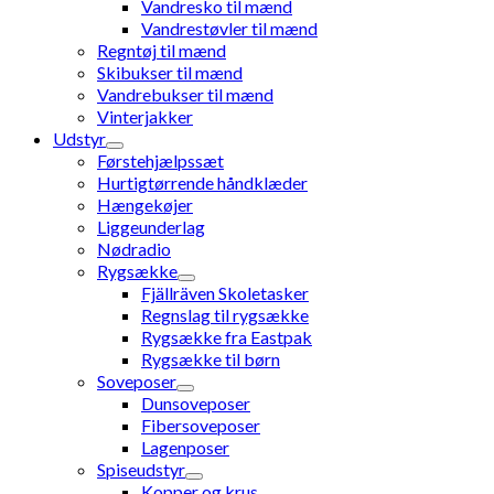
Vandresko til mænd
Vandrestøvler til mænd
Regntøj til mænd
Skibukser til mænd
Vandrebukser til mænd
Vinterjakker
Udstyr
Førstehjælpssæt
Hurtigtørrende håndklæder
Hængekøjer
Liggeunderlag
Nødradio
Rygsække
Fjällräven Skoletasker
Regnslag til rygsække
Rygsække fra Eastpak
Rygsække til børn
Soveposer
Dunsoveposer
Fibersoveposer
Lagenposer
Spiseudstyr
Kopper og krus