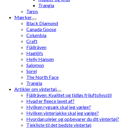
Trangia
Tarps
Mærker
Black Diamond
Canada Goose
Columbia
Craft
Fjällräven
Haglöfs
Helly Hansen
Salomon
Sorel
The North Face
Trangia
Artikler om vintertøj
Fjällräven: Kvalitet og tidløs friluftslivsstil
Hvad er fleece lavet af?
Hvilken rygsæk skal jeg vælge?
Hvilken vinterjakke skal jeg vælge?
Hvordan plejer og opbevarer du dit vintertøj?
Tjekliste til det bedste vintertøj