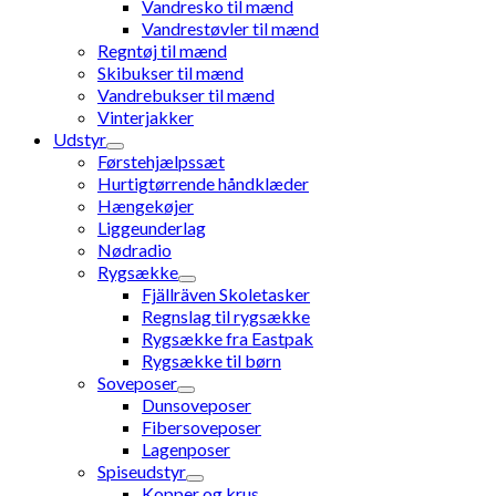
Vandresko til mænd
Vandrestøvler til mænd
Regntøj til mænd
Skibukser til mænd
Vandrebukser til mænd
Vinterjakker
Udstyr
Førstehjælpssæt
Hurtigtørrende håndklæder
Hængekøjer
Liggeunderlag
Nødradio
Rygsække
Fjällräven Skoletasker
Regnslag til rygsække
Rygsække fra Eastpak
Rygsække til børn
Soveposer
Dunsoveposer
Fibersoveposer
Lagenposer
Spiseudstyr
Kopper og krus