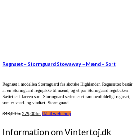
Regnsæt – Stormguard Stowaway – Mænd – Sort
Regnsæt i modellen Stormguard fra skotske Highlander. Regnsættet består
af en Stormguard regnjakke til mænd, og et par Stormguard regnbukser.
Sættet er i farven sort. Stormguard serien er et sammenfoldeligt regnsæt,
som er vand- og vindtæt. Stormguard
Den
Den
348,00
kr.
279,00
kr.
Gå til webshop
oprindelige
aktuelle
pris
pris
Information om Vintertoj.dk
var:
er:
348,00 kr..
279,00 kr..