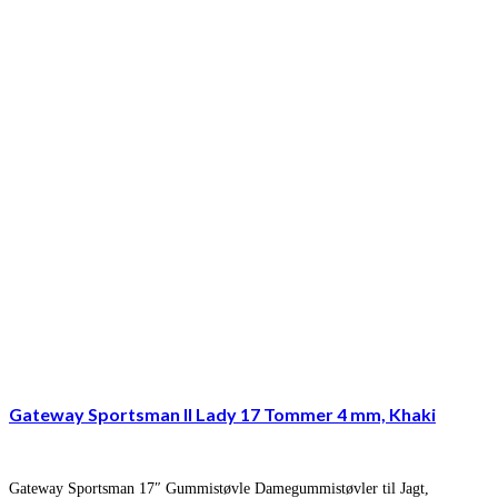
Gateway Sportsman II Lady 17 Tommer 4 mm, Khaki
Gateway Sportsman 17″ Gummistøvle Damegummistøvler til Jagt,