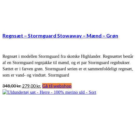
Regnsæt – Stormguard Stowaway – Mænd – Grøn
Regnsæt i modellen Stormguard fra skotske Highlander. Regnsættet består
af en Stormguard regnjakke til mænd, og et par Stormguard regnbukser.
Sættet er i farven grøn. Stormguard serien er et sammenfoldeligt regnsæt,
som er vand- og vindtæt. Stormguard
Den
Den
348,00
kr.
279,00
kr.
Gå til webshop
oprindelige
aktuelle
pris
pris
var:
er:
348,00 kr..
279,00 kr..