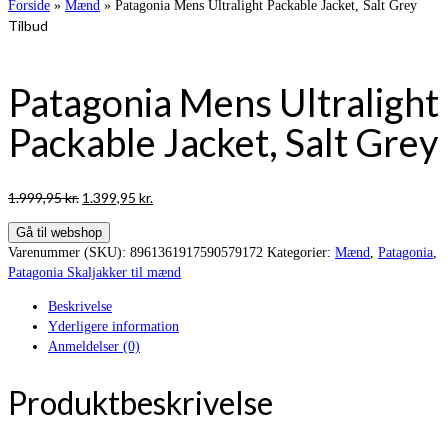
Forside
»
Mænd
»
Patagonia Mens Ultralight Packable Jacket, Salt Grey
Tilbud
Patagonia Mens Ultralight
Packable Jacket, Salt Grey
Den
Den
1.999,95
kr.
1.399,95
kr.
oprindelige
aktuelle
Gå til webshop
pris
pris
Varenummer (SKU):
8961361917590579172
Kategorier:
Mænd
,
Patagonia
,
var:
er:
Patagonia Skaljakker til mænd
1.999,95 kr..
1.399,95 kr..
Beskrivelse
Yderligere information
Anmeldelser (0)
Produktbeskrivelse