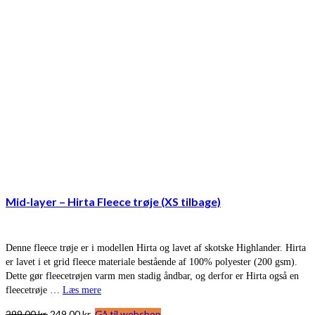
Mid-layer – Hirta Fleece trøje (XS tilbage)
Denne fleece trøje er i modellen Hirta og lavet af skotske Highlander. Hirta
er lavet i et grid fleece materiale bestående af 100% polyester (200 gsm).
Dette gør fleecetrøjen varm men stadig åndbar, og derfor er Hirta også en
fleecetrøje …
Læs mere
Den
Den
299,00
kr.
249,00
kr.
Gå til webshop