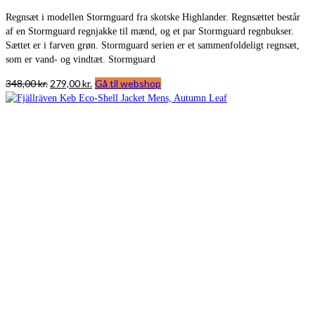
Regnsæt i modellen Stormguard fra skotske Highlander. Regnsættet består
af en Stormguard regnjakke til mænd, og et par Stormguard regnbukser.
Sættet er i farven grøn. Stormguard serien er et sammenfoldeligt regnsæt,
som er vand- og vindtæt. Stormguard
Den
Den
348,00
kr.
279,00
kr.
Gå til webshop
oprindelige
aktuelle
pris
pris
var:
er:
348,00 kr..
279,00 kr..