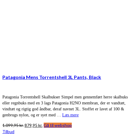
Patagonia Mens Torrentshell 3L Pants, Black
Patagonia Torrentshell Skalbukser Simpel men gennemført herre skalbuks
eller regnbuks med en 3 lags Patagonia H2NO membran, der er vandtæt,
vindtæt og rigtig god åndbar, deraf navnet 3L. Stoffet er lavet af 100 &
genbrugs nylon, og er syet med …
Læs mere
Den
Den
1.099,95
kr.
879,95
kr.
Gå til webshop
oprindelige
aktuelle
Tilbud