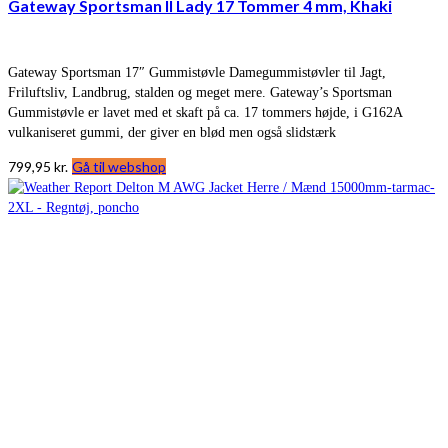
Gateway Sportsman II Lady 17 Tommer 4 mm, Khaki
Gateway Sportsman 17″ Gummistøvle Damegummistøvler til Jagt,
Friluftsliv, Landbrug, stalden og meget mere. Gateway’s Sportsman
Gummistøvle er lavet med et skaft på ca. 17 tommers højde, i G162A
vulkaniseret gummi, der giver en blød men også slidstærk
799,95
kr.
Gå til webshop