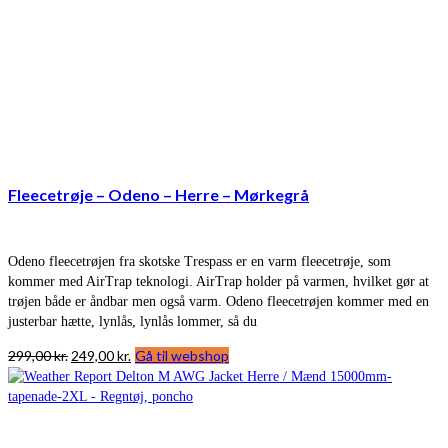
Fleecetrøje – Odeno – Herre – Mørkegrå
Odeno fleecetrøjen fra skotske Trespass er en varm fleecetrøje, som
kommer med AirTrap teknologi. AirTrap holder på varmen, hvilket gør at
trøjen både er åndbar men også varm. Odeno fleecetrøjen kommer med en
justerbar hætte, lynlås, lynlås lommer, så du
Den
Den
299,00
kr.
249,00
kr.
Gå til webshop
oprindelige
aktuelle
pris
pris
var:
er:
299,00 kr..
249,00 kr..