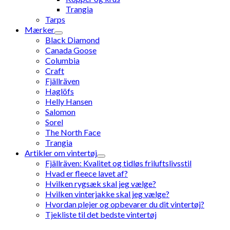
Trangia
Tarps
Mærker
Black Diamond
Canada Goose
Columbia
Craft
Fjällräven
Haglöfs
Helly Hansen
Salomon
Sorel
The North Face
Trangia
Artikler om vintertøj
Fjällräven: Kvalitet og tidløs friluftslivsstil
Hvad er fleece lavet af?
Hvilken rygsæk skal jeg vælge?
Hvilken vinterjakke skal jeg vælge?
Hvordan plejer og opbevarer du dit vintertøj?
Tjekliste til det bedste vintertøj