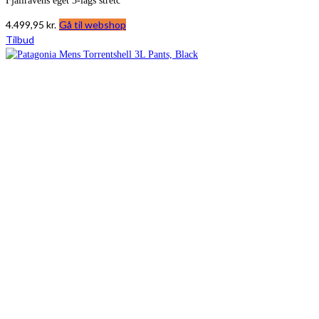
Fjällrävens eget 3-lags stretc
4.499,95
kr.
Gå til webshop
Tilbud