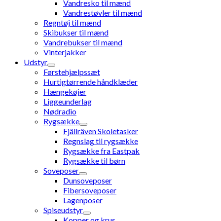
Vandresko til mænd
Vandrestøvler til mænd
Regntøj til mænd
Skibukser til mænd
Vandrebukser til mænd
Vinterjakker
Udstyr
Førstehjælpssæt
Hurtigtørrende håndklæder
Hængekøjer
Liggeunderlag
Nødradio
Rygsække
Fjällräven Skoletasker
Regnslag til rygsække
Rygsække fra Eastpak
Rygsække til børn
Soveposer
Dunsoveposer
Fibersoveposer
Lagenposer
Spiseudstyr
Kopper og krus