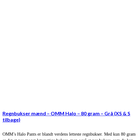
Regnbukser mænd – OMM Halo – 80 gram – Grå (XS & S
tilbage)
OMM’s Halo Pants er blandt verdens letteste regnbukser. Med kun 80 gram