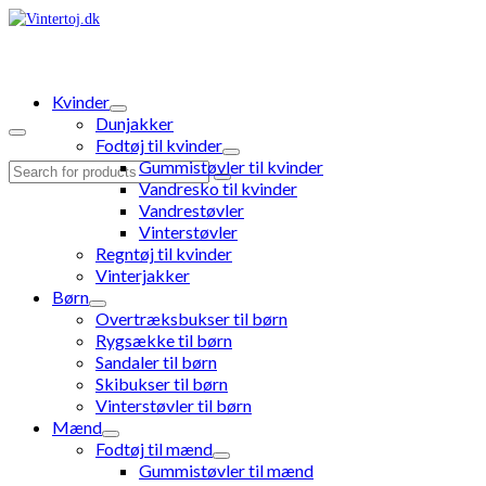
Kvinder
Dunjakker
Fodtøj til kvinder
Gummistøvler til kvinder
Search
Vandresko til kvinder
for:
Vandrestøvler
Vinterstøvler
Regntøj til kvinder
Vinterjakker
Børn
Overtræksbukser til børn
Rygsække til børn
Sandaler til børn
Skibukser til børn
Vinterstøvler til børn
Mænd
Fodtøj til mænd
Gummistøvler til mænd