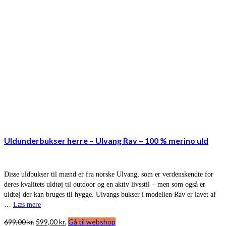
Uldunderbukser herre – Ulvang Rav – 100 % merino uld
Disse uldbukser til mænd er fra norske Ulvang, som er verdenskendte for
deres kvalitets uldtøj til outdoor og en aktiv livsstil – men som også er
uldtøj der kan bruges til hygge. Ulvangs bukser i modellen Rav er lavet af
…
Læs mere
Den
Den
699,00
kr.
599,00
kr.
Gå til webshop