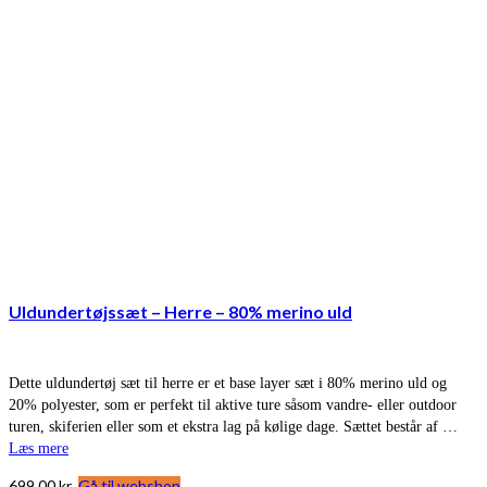
Uldundertøjssæt – Herre – 80% merino uld
Dette uldundertøj sæt til herre er et base layer sæt i 80% merino uld og
20% polyester, som er perfekt til aktive ture såsom vandre- eller outdoor
turen, skiferien eller som et ekstra lag på kølige dage. Sættet består af …
Læs mere
699,00
kr.
Gå til webshop