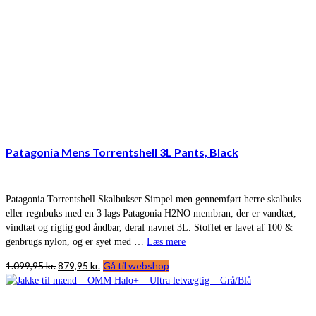
Patagonia Mens Torrentshell 3L Pants, Black
Patagonia Torrentshell Skalbukser Simpel men gennemført herre skalbuks
eller regnbuks med en 3 lags Patagonia H2NO membran, der er vandtæt,
vindtæt og rigtig god åndbar, deraf navnet 3L. Stoffet er lavet af 100 &
genbrugs nylon, og er syet med …
Læs mere
Den
Den
1.099,95
kr.
879,95
kr.
Gå til webshop
oprindelige
aktuelle
pris
pris
var:
er: