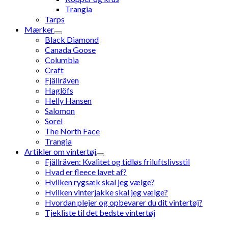
Trangia
Tarps
Mærker
Black Diamond
Canada Goose
Columbia
Craft
Fjällräven
Haglöfs
Helly Hansen
Salomon
Sorel
The North Face
Trangia
Artikler om vintertøj
Fjällräven: Kvalitet og tidløs friluftslivsstil
Hvad er fleece lavet af?
Hvilken rygsæk skal jeg vælge?
Hvilken vinterjakke skal jeg vælge?
Hvordan plejer og opbevarer du dit vintertøj?
Tjekliste til det bedste vintertøj