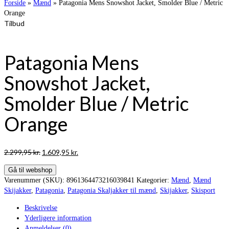
Forside
»
Mænd
»
Patagonia Mens Snowshot Jacket, Smolder Blue / Metric
Orange
Tilbud
Patagonia Mens
Snowshot Jacket,
Smolder Blue / Metric
Orange
Den
Den
2.299,95
kr.
1.609,95
kr.
oprindelige
aktuelle
Gå til webshop
pris
pris
Varenummer (SKU):
8961364473216039841
Kategorier:
Mænd
,
Mænd
var:
er:
Skijakker
,
Patagonia
,
Patagonia Skaljakker til mænd
,
Skijakker
,
Skisport
2.299,95 kr..
1.609,95 kr..
Beskrivelse
Yderligere information
Anmeldelser (0)