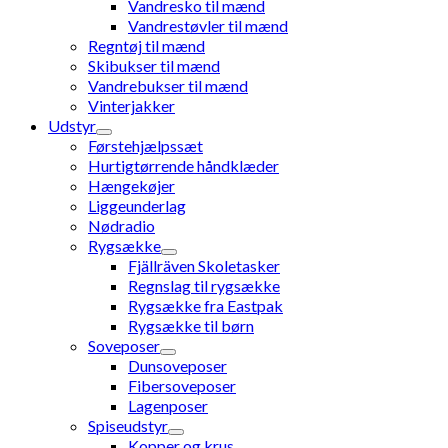
Vandresko til mænd
Vandrestøvler til mænd
Regntøj til mænd
Skibukser til mænd
Vandrebukser til mænd
Vinterjakker
Udstyr
Førstehjælpssæt
Hurtigtørrende håndklæder
Hængekøjer
Liggeunderlag
Nødradio
Rygsække
Fjällräven Skoletasker
Regnslag til rygsække
Rygsække fra Eastpak
Rygsække til børn
Soveposer
Dunsoveposer
Fibersoveposer
Lagenposer
Spiseudstyr
Kopper og krus