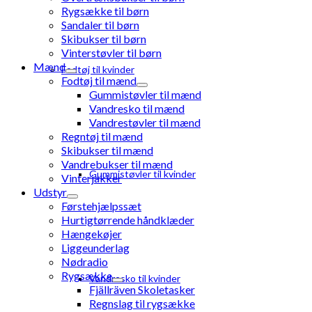
Rygsække til børn
Sandaler til børn
Skibukser til børn
Vinterstøvler til børn
Mænd
Fodtøj til kvinder
Fodtøj til mænd
Gummistøvler til mænd
Vandresko til mænd
Vandrestøvler til mænd
Regntøj til mænd
Skibukser til mænd
Vandrebukser til mænd
Gummistøvler til kvinder
Vinterjakker
Udstyr
Førstehjælpssæt
Hurtigtørrende håndklæder
Hængekøjer
Liggeunderlag
Nødradio
Rygsække
Vandresko til kvinder
Fjällräven Skoletasker
Regnslag til rygsække