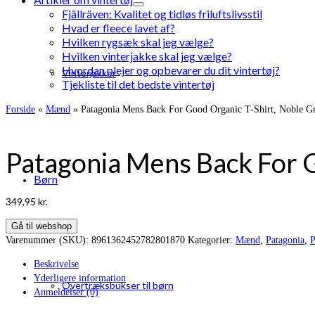
Fjällräven: Kvalitet og tidløs friluftslivsstil
Hvad er fleece lavet af?
Hvilken rygsæk skal jeg vælge?
Hvilken vinterjakke skal jeg vælge?
Hvordan plejer og opbevarer du dit vintertøj?
Vinterjakker
Tjekliste til det bedste vintertøj
Forside
»
Mænd
»
Patagonia Mens Back For Good Organic T-Shirt, Noble Gr
Patagonia Mens Back For G
Børn
349,95
kr.
Gå til webshop
Varenummer (SKU):
8961362452782801870
Kategorier:
Mænd
,
Patagonia
,
P
Beskrivelse
Yderligere information
Overtræksbukser til børn
Anmeldelser (0)