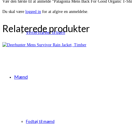
Vær den første til at anmelde “Patagonia Mens Back For Good Organic T-Shi
Du skal være
logged in
for at afgive en anmeldelse.
Relaterede produkter
Vinterstøvler til børn
Mænd
Fodtøj til mænd