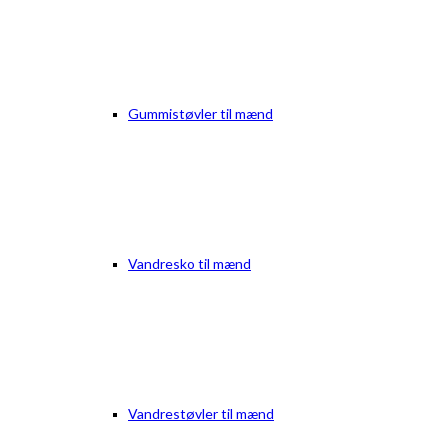
Gummistøvler til mænd
Vandresko til mænd
Vandrestøvler til mænd