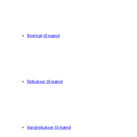
Regntøj til mænd
Skibukser til mænd
Vandrebukser til mænd