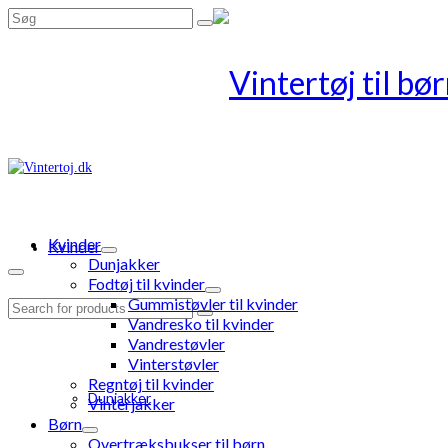
Search
for:
Kvinder
Kvinder
Dunjakker
Fodtøj til kvinder
Gummistøvler til kvinder
Search
Vandresko til kvinder
for:
Vandrestøvler
Vinterstøvler
Regntøj til kvinder
Dunjakker
Vinterjakker
Børn
Overtræksbukser til børn