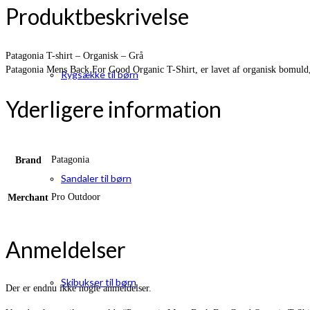
Produktbeskrivelse
Patagonia T-shirt – Organisk – Grå
Patagonia Mens Back For Good Organic T-Shirt, er lavet af organisk bomuld,
Rygsække til børn
Yderligere information
Patagonia
Brand
Sandaler til børn
Pro Outdoor
Merchant
Anmeldelser
Skibukser til børn
Der er endnu ikke nogle anmeldelser.