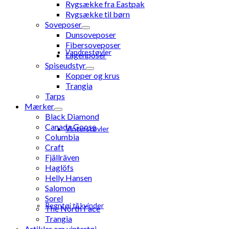
Rygsække fra Eastpak
Rygsække til børn
Soveposer
Dunsoveposer
Fibersoveposer
Vandrestøvler
Lagenposer
Spiseudstyr
Kopper og krus
Trangia
Tarps
Mærker
Black Diamond
Canada Goose
Vinterstøvler
Columbia
Craft
Fjällräven
Haglöfs
Helly Hansen
Salomon
Sorel
Regntøj til kvinder
The North Face
Trangia
Artikler om vintertøj