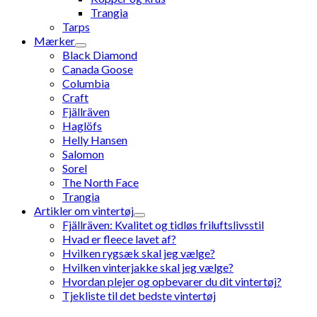
Trangia
Tarps
Mærker
Black Diamond
Canada Goose
Columbia
Craft
Fjällräven
Haglöfs
Helly Hansen
Salomon
Sorel
The North Face
Trangia
Artikler om vintertøj
Fjällräven: Kvalitet og tidløs friluftslivsstil
Hvad er fleece lavet af?
Hvilken rygsæk skal jeg vælge?
Hvilken vinterjakke skal jeg vælge?
Hvordan plejer og opbevarer du dit vintertøj?
Tjekliste til det bedste vintertøj