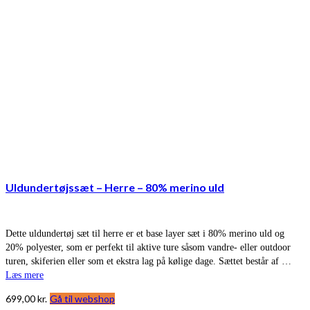
Uldundertøjssæt – Herre – 80% merino uld
Dette uldundertøj sæt til herre er et base layer sæt i 80% merino uld og
20% polyester, som er perfekt til aktive ture såsom vandre- eller outdoor
turen, skiferien eller som et ekstra lag på kølige dage. Sættet består af …
Læs mere
699,00
kr.
Gå til webshop