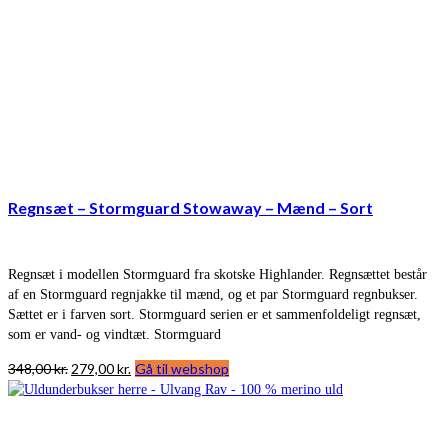
Regnsæt – Stormguard Stowaway – Mænd – Sort
Regnsæt i modellen Stormguard fra skotske Highlander. Regnsættet består
af en Stormguard regnjakke til mænd, og et par Stormguard regnbukser.
Sættet er i farven sort. Stormguard serien er et sammenfoldeligt regnsæt,
som er vand- og vindtæt. Stormguard
Den
Den
348,00
kr.
279,00
kr.
Gå til webshop
oprindelige
aktuelle
pris
pris
var:
er:
348,00 kr..
279,00 kr..