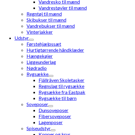
Vandresko til mænd
Vandrestøvler til mænd
Regntøj til mænd
Skibukser til mænd
Vandrebukser til mænd
Vinterjakker
Udstyr
Førstehjælpssæt
Hurtigtørrende håndklæder
Hængekøjer
Liggeunderlag
Nødradio
Rygsække
Fjällräven Skoletasker
Regnslag til rygsække
Rygsække fra Eastpak
Rygsække til børn
Soveposer
Dunsoveposer
Fibersoveposer
Lagenposer
Spiseudstyr
Kopper og krus