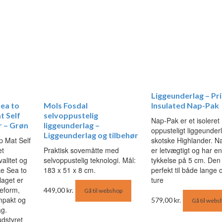
Liggeunderlag – Pr
Sea to
Mols Fosdal
Insulated Nap-Pak
 Self
selvoppustelig
Nap-Pak er et isoleret
r – Grøn
liggeunderlag –
oppusteligt liggeunderl
Liggeunderlag og tilbehør
 Mat Self
skotske Highlander. N
et
Praktisk sovemåtte med
er letvægtigt og har en
valitet og
selvoppustelig teknologi. Mål:
tykkelse på 5 cm. Den
ke Sea to
183 x 51 x 8 cm.
perfekt til både lange 
aget er
ture
eform,
449,00
kr.
Gå til webshop
ompakt og
579,00
kr.
Gå til webs
ag.
udstyret