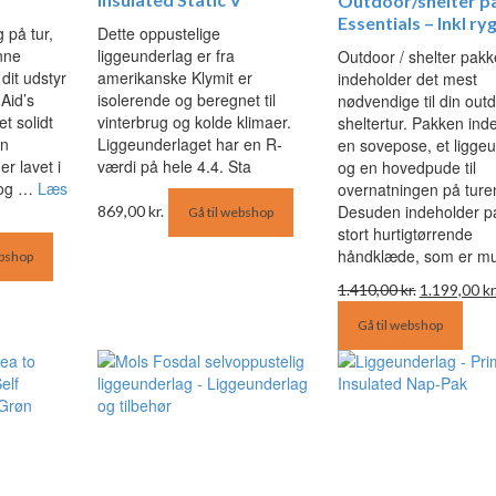
Outdoor/shelter p
Essentials – Inkl r
 på tur,
Dette oppustelige
unne
liggeunderlag er fra
Outdoor / shelter pak
dit udstyr
amerikanske Klymit er
indeholder det mest
-Aid’s
isolerende og beregnet til
nødvendige til din out
et solidt
vinterbrug og kolde klimaer.
sheltertur. Pakken ind
en
Liggeunderlaget har en R-
en sovepose, et ligge
r lavet i
værdi på hele 4.4. Sta
og en hovedpude til
 og …
Læs
overnatningen på ture
Desuden indeholder p
869,00
kr.
Gå til webshop
stort hurtigtørrende
håndklæde, som er mul
ebshop
Den
1.410,00
kr.
1.199,00
kr
oprindelige
Gå til webshop
pris
var:
1.410,00 kr.