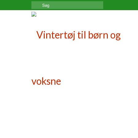
Search
for: