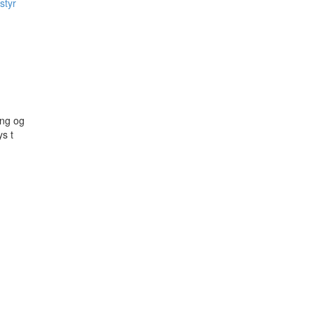
styr
ing og
s t