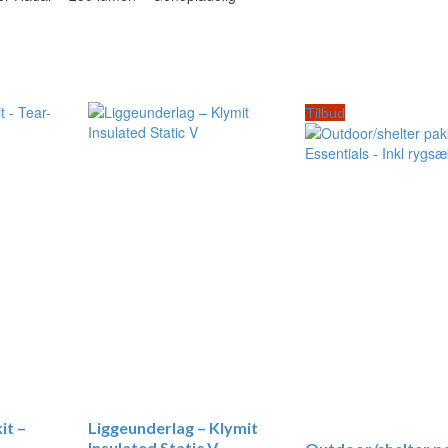
Tilbud
it –
Liggeunderlag – Klymit
Insulated Static V