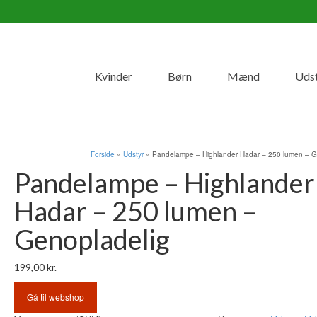
Kvinder
Børn
Mænd
Uds
Forside
»
Udstyr
»
Pandelampe – Highlander Hadar – 250 lumen – G
Pandelampe – Highlander
Hadar – 250 lumen –
Genopladelig
199,00
kr.
Gå til webshop