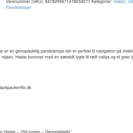
Varenummer (SKU):
8418295671418634571
Kategorier:
Udstyr
,
Ud
Pandelamper
er en genopladelig pandelampe der er perfekt til navigation på trekk
ejsen. Hadar kommer med en særskilt lygte til rødt natlys og et grøn ly
Backpackerlife.dk
der Hadar – 250 lumen – Genopladelig”