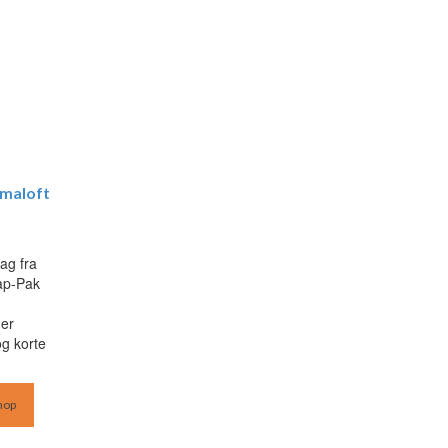
imaloft
ag fra
ap-Pak
 er
og korte
hop