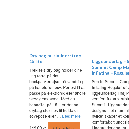
Dry bag m. skulderstrop –
15 liter
Liggeunderlag – 
Summit Camp Mat
Treklife’s dry bag holder dine
Inflating – Regula
ting tørre på din
backpackerrejse, på vandring,
Sea to Summit Camp
på kanoturen osv. Perfekt til at
Inflating Regular er 
passe på elektronik eller andre
liggeunderlag i høj k
værdigenstande. Med en
komfort fra australs
kapacitet på 15 L er denne
Summit. Liggeunderl
drybag stor nok til holde din
designet i et mummi
sovepose eller …
Læs mere
hvilket skaber et k
komfortabelt underl
Liggeunderlaget er 
149,00
kr.
Gå til webshop