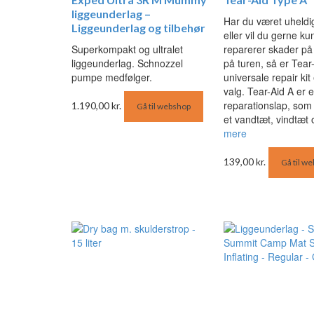
liggeunderlag –
Har du været uheldig
Liggeunderlag og tilbehør
eller vil du gerne k
Superkompakt og ultralet
reparerer skader på 
liggeunderlag. Schnozzel
på turen, så er Tear
pumpe medfølger.
universale repair kit 
valg. Tear-Aid A er 
reparationslap, som e
1.190,00
kr.
Gå til webshop
et vandtæt, vindtæt
mere
139,00
kr.
Gå til w