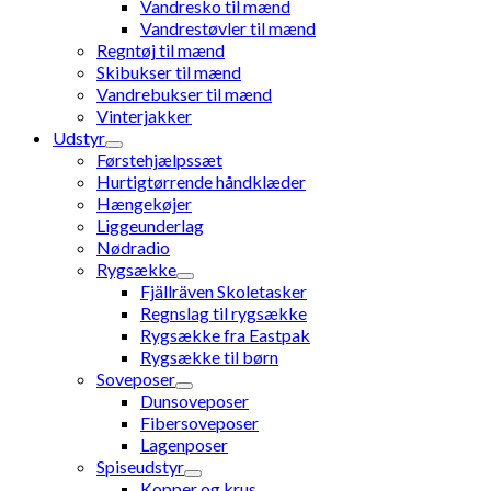
Vandresko til mænd
Vandrestøvler til mænd
Regntøj til mænd
Skibukser til mænd
Vandrebukser til mænd
Vinterjakker
Udstyr
Førstehjælpssæt
Hurtigtørrende håndklæder
Hængekøjer
Liggeunderlag
Nødradio
Rygsække
Fjällräven Skoletasker
Regnslag til rygsække
Rygsække fra Eastpak
Rygsække til børn
Soveposer
Dunsoveposer
Fibersoveposer
Lagenposer
Spiseudstyr
Kopper og krus