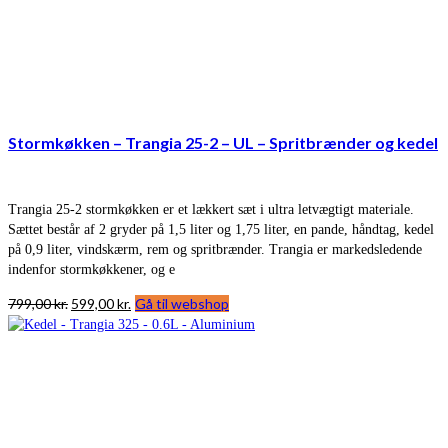
Stormkøkken – Trangia 25-2 – UL – Spritbrænder og kedel
Trangia 25-2 stormkøkken er et lækkert sæt i ultra letvægtigt materiale.
Sættet består af 2 gryder på 1,5 liter og 1,75 liter, en pande, håndtag, kedel
på 0,9 liter, vindskærm, rem og spritbrænder. Trangia er markedsledende
indenfor stormkøkkener, og e
Den
Den
799,00
kr.
599,00
kr.
Gå til webshop
oprindelige
aktuelle
pris
pris
var:
er:
799,00 kr..
599,00 kr..