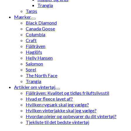
Trangia
Tarps
Mærker
Black Diamond
Canada Goose
Columbia
Craft
Fjällräven
Haglöfs
Helly Hansen
Salomon
Sorel
The North Face
Trangia
Artikler om vintertøj
Fjällräven: Kvalitet og tidløs friluftslivsstil
Hvad er fleece lavet af?
Hvilken rygsæk skal jeg vælge?
Hvilken vinterjakke skal jeg vælge?
Hvordan plejer og opbevarer du dit vintertøj?
Tjekliste til det bedste vintertøj