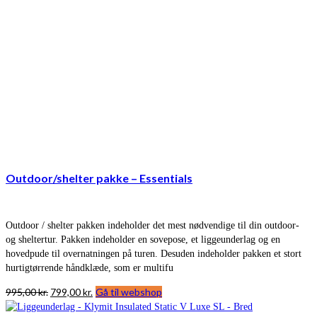
Outdoor/shelter pakke – Essentials
Outdoor / shelter pakken indeholder det mest nødvendige til din outdoor-
og sheltertur. Pakken indeholder en sovepose, et liggeunderlag og en
hovedpude til overnatningen på turen. Desuden indeholder pakken et stort
hurtigtørrende håndklæde, som er multifu
Den
Den
995,00
kr.
799,00
kr.
Gå til webshop
oprindelige
aktuelle