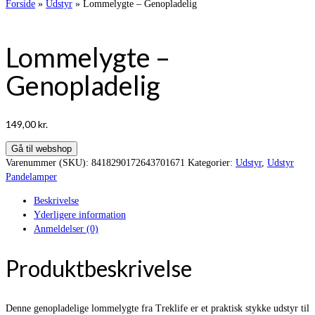
Forside
»
Udstyr
»
Lommelygte – Genopladelig
Lommelygte –
Genopladelig
149,00
kr.
Gå til webshop
Varenummer (SKU):
8418290172643701671
Kategorier:
Udstyr
,
Udstyr
Pandelamper
Beskrivelse
Yderligere information
Anmeldelser (0)
Produktbeskrivelse
Denne genopladelige lommelygte fra Treklife er et praktisk stykke udstyr til