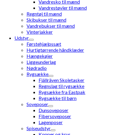
Vandresko til mænd
Vandrestøvler til mænd
Regntøj til mænd
Skibukser til mænd
Vandrebukser til mænd
Vinterjakker
Udstyr
Førstehjælpssæt
Hurtigtørrende håndklæder
Hængekøjer
Liggeunderlag
Nødradio
Rygsække
Fjällräven Skoletasker
Regnslag til rygsække
Rygsække fra Eastpak
Rygsække til børn
Soveposer
Dunsoveposer
Fibersoveposer
Lagenposer
Spiseudstyr
Kopper og krus