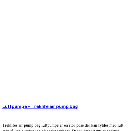
Luftpumpe – Treklife air pump bag
Treklifes air pump bag luftpumpe er en stor pose der kan fyldes med luft,