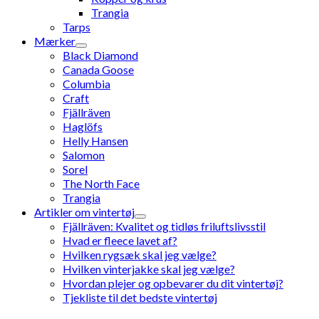
Trangia
Tarps
Mærker
Black Diamond
Canada Goose
Columbia
Craft
Fjällräven
Haglöfs
Helly Hansen
Salomon
Sorel
The North Face
Trangia
Artikler om vintertøj
Fjällräven: Kvalitet og tidløs friluftslivsstil
Hvad er fleece lavet af?
Hvilken rygsæk skal jeg vælge?
Hvilken vinterjakke skal jeg vælge?
Hvordan plejer og opbevarer du dit vintertøj?
Tjekliste til det bedste vintertøj