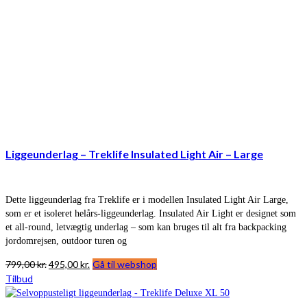
Liggeunderlag – Treklife Insulated Light Air – Large
Dette liggeunderlag fra Treklife er i modellen Insulated Light Air Large,
som er et isoleret helårs-liggeunderlag. Insulated Air Light er designet som
et all-round, letvægtig underlag – som kan bruges til alt fra backpacking
jordomrejsen, outdoor turen og
Den
Den
799,00
kr.
495,00
kr.
Gå til webshop
oprindelige
aktuelle
Tilbud
pris
pris
var:
er: