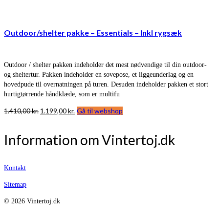
Outdoor/shelter pakke – Essentials – Inkl rygsæk
Outdoor / shelter pakken indeholder det mest nødvendige til din outdoor-
og sheltertur. Pakken indeholder en sovepose, et liggeunderlag og en
hovedpude til overnatningen på turen. Desuden indeholder pakken et stort
hurtigtørrende håndklæde, som er multifu
Den
Den
1.410,00
kr.
1.199,00
kr.
Gå til webshop
oprindelige
aktuelle
pris
pris
Information om Vintertoj.dk
var:
er:
1.410,00 kr..
1.199,00 kr..
Kontakt
Sitemap
© 2026 Vintertoj.dk