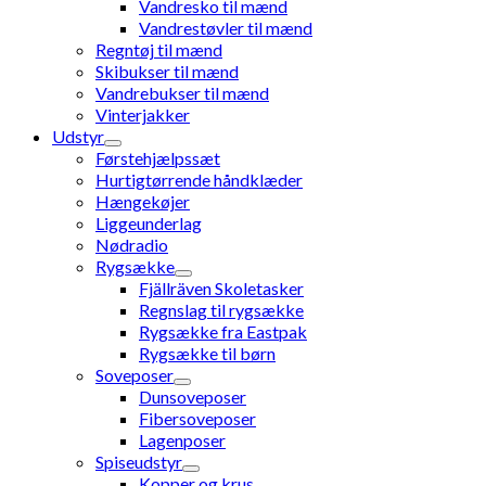
Vandresko til mænd
Vandrestøvler til mænd
Regntøj til mænd
Skibukser til mænd
Vandrebukser til mænd
Vinterjakker
Udstyr
Førstehjælpssæt
Hurtigtørrende håndklæder
Hængekøjer
Liggeunderlag
Nødradio
Rygsække
Fjällräven Skoletasker
Regnslag til rygsække
Rygsække fra Eastpak
Rygsække til børn
Soveposer
Dunsoveposer
Fibersoveposer
Lagenposer
Spiseudstyr
Kopper og krus