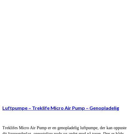
Luftpumpe – Treklife Micro Air Pump – Genopladelig
Treklifes Micro Air Pump er en genopladelig luftpumpe, der kan oppuste
dit liggeunderlag, oppustelige pude og andet med på turen. Den er både