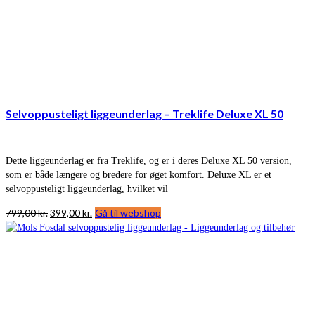
Selvoppusteligt liggeunderlag – Treklife Deluxe XL 50
Dette liggeunderlag er fra Treklife, og er i deres Deluxe XL 50 version,
som er både længere og bredere for øget komfort. Deluxe XL er et
selvoppusteligt liggeunderlag, hvilket vil
Den
Den
799,00
kr.
399,00
kr.
Gå til webshop
oprindelige
aktuelle
pris
pris
var:
er:
799,00 kr..
399,00 kr..