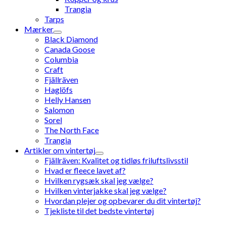
Trangia
Tarps
Mærker
Black Diamond
Canada Goose
Columbia
Craft
Fjällräven
Haglöfs
Helly Hansen
Salomon
Sorel
The North Face
Trangia
Artikler om vintertøj
Fjällräven: Kvalitet og tidløs friluftslivsstil
Hvad er fleece lavet af?
Hvilken rygsæk skal jeg vælge?
Hvilken vinterjakke skal jeg vælge?
Hvordan plejer og opbevarer du dit vintertøj?
Tjekliste til det bedste vintertøj