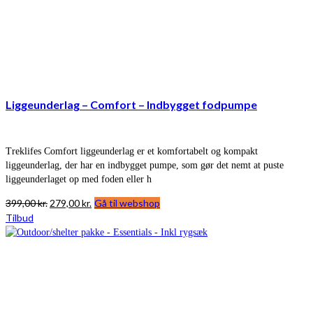
Liggeunderlag – Comfort – Indbygget fodpumpe
Treklifes Comfort liggeunderlag er et komfortabelt og kompakt
liggeunderlag, der har en indbygget pumpe, som gør det nemt at puste
liggeunderlaget op med foden eller h
Den
Den
399,00
kr.
279,00
kr.
Gå til webshop
oprindelige
aktuelle
Tilbud
pris
pris
var:
er:
399,00 kr..
279,00 kr..