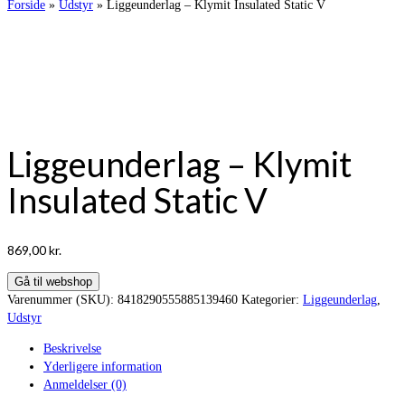
Forside
»
Udstyr
»
Liggeunderlag – Klymit Insulated Static V
Warning
/var/www/vintertoj.dk/public_html/wp-
content/themes/virtue_premium/woocommerce/single-product/product-
image.php
92
Liggeunderlag – Klymit
Insulated Static V
869,00
kr.
Gå til webshop
Varenummer (SKU):
8418290555885139460
Kategorier:
Liggeunderlag
,
Udstyr
Beskrivelse
Yderligere information
Anmeldelser (0)