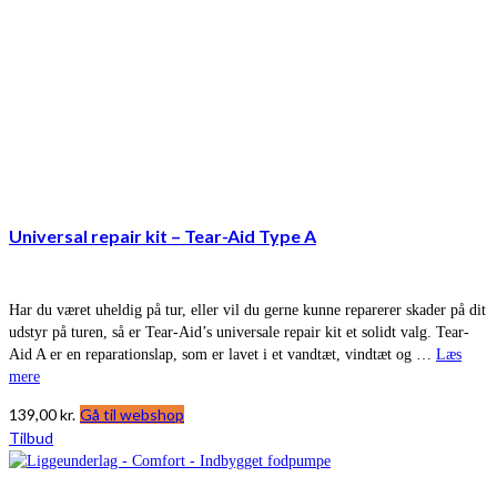
Universal repair kit – Tear-Aid Type A
Har du været uheldig på tur, eller vil du gerne kunne reparerer skader på dit
udstyr på turen, så er Tear-Aid’s universale repair kit et solidt valg. Tear-
Aid A er en reparationslap, som er lavet i et vandtæt, vindtæt og …
Læs
mere
139,00
kr.
Gå til webshop
Tilbud