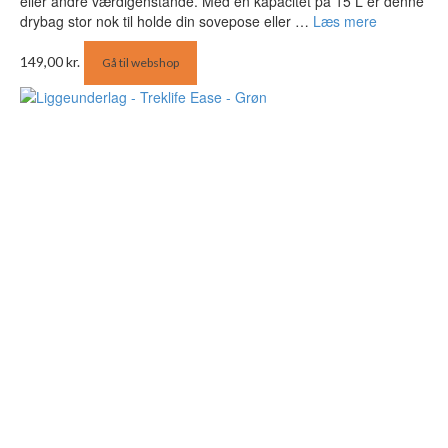
eller andre værdigenstande. Med en kapacitet på 15 L er denne
drybag stor nok til holde din sovepose eller …
Læs mere
149,00
kr.
Gå til webshop