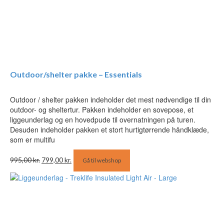
Outdoor/shelter pakke – Essentials
Outdoor / shelter pakken indeholder det mest nødvendige til din
outdoor- og sheltertur. Pakken indeholder en sovepose, et
liggeunderlag og en hovedpude til overnatningen på turen.
Desuden indeholder pakken et stort hurtigtørrende håndklæde,
som er multifu
Den
Den
995,00
kr.
799,00
kr.
Gå til webshop
oprindelige
aktuelle
pris
pris
var:
er:
995,00 kr..
799,00 kr..