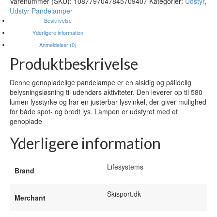
Varenummer (SKU):
1087797047845709407
Kategorier:
Udstyr
,
420,00 kr..
336,00 kr..
Udstyr Pandelamper
Beskrivelse
Yderligere information
Anmeldelser (0)
Produktbeskrivelse
Denne genopladelige pandelampe er en alsidig og pålidelig
belysningsløsning til udendørs aktiviteter. Den leverer op til 580
lumen lysstyrke og har en justerbar lysvinkel, der giver mulighed
for både spot- og bredt lys. Lampen er udstyret med et
genoplade
Yderligere information
Lifesystems
Brand
Skisport.dk
Merchant