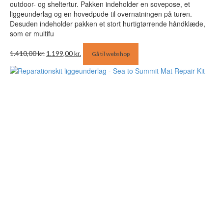
outdoor- og sheltertur. Pakken indeholder en sovepose, et
liggeunderlag og en hovedpude til overnatningen på turen.
Desuden indeholder pakken et stort hurtigtørrende håndklæde,
som er multifu
Den
Den
1.410,00
kr.
1.199,00
kr.
Gå til webshop
oprindelige
aktuelle
pris
pris
var:
er:
1.410,00 kr..
1.199,00 kr..