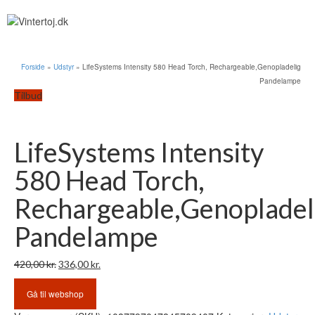
Forside
»
Udstyr
»
LifeSystems Intensity 580 Head Torch, Rechargeable,Genopladelig
Pandelampe
Tilbud
LifeSystems Intensity
580 Head Torch,
Rechargeable,Genopladel
Pandelampe
Den
Den
420,00
kr.
336,00
kr.
oprindelige
aktuelle
pris
pris
Gå til webshop
var:
er: