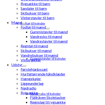
Rygsække til børn
Sandaler til børn
Skibukser til børn
Vinterstøvler til børn
Mænd
Fodtøj til kvinder
Fodtøj til mænd
Gummistøvler til mænd
Vandresko til mænd
Vandrestøvler til mænd
Regntøj til mænd
Skibukser til mænd
Vandrebukser til mænd
Gummistøvler til kvinder
Vinterjakker
Udstyr
Førstehjælpssæt
Hurtigtørrende håndklæder
Hængekøjer
Liggeunderlag
Nødradio
Rygsække
Vandresko til kvinder
Fjällräven Skoletasker
Regnslag til rygsække