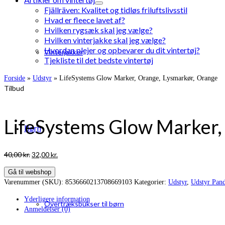
Fjällräven: Kvalitet og tidløs friluftslivsstil
Hvad er fleece lavet af?
Hvilken rygsæk skal jeg vælge?
Hvilken vinterjakke skal jeg vælge?
Hvordan plejer og opbevarer du dit vintertøj?
Vinterjakker
Tjekliste til det bedste vintertøj
Forside
»
Udstyr
»
LifeSystems Glow Marker, Orange, Lysmarkør, Orange
Tilbud
LifeSystems Glow Marker,
Børn
Den
Den
40,00
kr.
32,00
kr.
oprindelige
aktuelle
Gå til webshop
pris
pris
Varenummer (SKU):
8536660213708669103
Kategorier:
Udstyr
,
Udstyr Pan
var:
er:
40,00 kr..
32,00 kr..
Yderligere information
Overtræksbukser til børn
Anmeldelser (0)