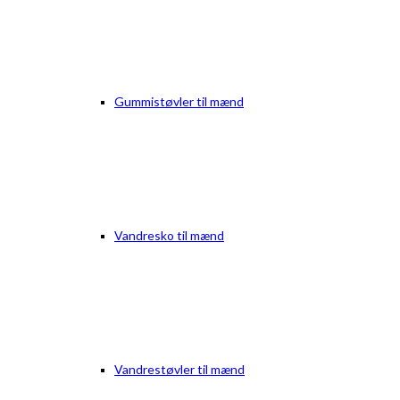
Gummistøvler til mænd
Vandresko til mænd
Vandrestøvler til mænd