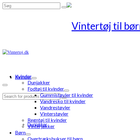
Search
for:
Kvinder
Kvinder
Dunjakker
Fodtøj til kvinder
Gummistøvler til kvinder
Search
Vandresko til kvinder
for:
Vandrestøvler
Vinterstøvler
Regntøj til kvinder
Dunjakker
Vinterjakker
Børn
Overtræksbukser til børn