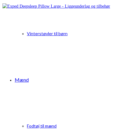
Vinterstøvler til børn
Mænd
Fodtøj til mænd