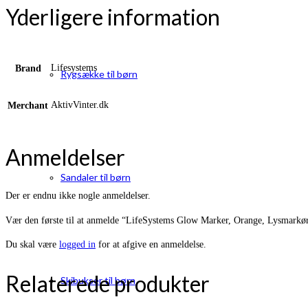
Yderligere information
Lifesystems
Brand
Rygsække til børn
AktivVinter.dk
Merchant
Anmeldelser
Sandaler til børn
Der er endnu ikke nogle anmeldelser.
Vær den første til at anmelde “LifeSystems Glow Marker, Orange, Lysmarkø
Du skal være
logged in
for at afgive en anmeldelse.
Relaterede produkter
Skibukser til børn