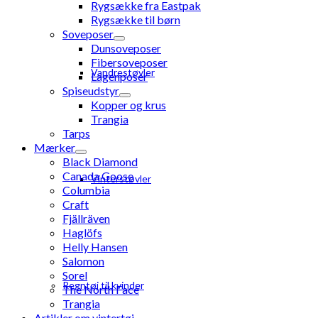
Rygsække fra Eastpak
Rygsække til børn
Soveposer
Dunsoveposer
Fibersoveposer
Vandrestøvler
Lagenposer
Spiseudstyr
Kopper og krus
Trangia
Tarps
Mærker
Black Diamond
Canada Goose
Vinterstøvler
Columbia
Craft
Fjällräven
Haglöfs
Helly Hansen
Salomon
Sorel
Regntøj til kvinder
The North Face
Trangia
Artikler om vintertøj