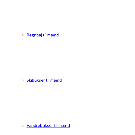
Regntøj til mænd
Skibukser til mænd
Vandrebukser til mænd