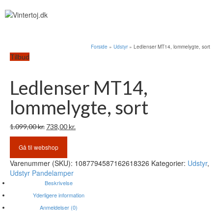
Forside
»
Udstyr
»
Ledlenser MT14, lommelygte, sort
Tilbud
Ledlenser MT14,
lommelygte, sort
Den
Den
1.099,00
kr.
738,00
kr.
oprindelige
aktuelle
pris
pris
Gå til webshop
var:
er:
Varenummer (SKU):
1087794587162618326
Kategorier:
Udstyr
,
1.099,00 kr..
738,00 kr..
Udstyr Pandelamper
Beskrivelse
Yderligere information
Anmeldelser (0)