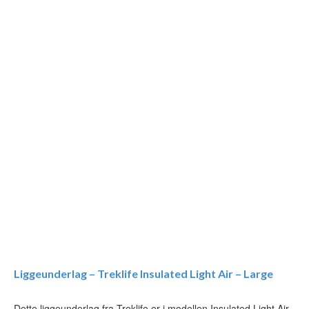
Liggeunderlag – Treklife Insulated Light Air – Large
Dette liggeunderlag fra Treklife er i modellen Insulated Light Air