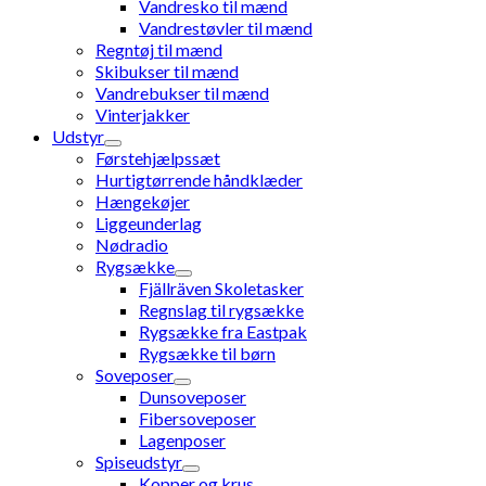
Vandresko til mænd
Vandrestøvler til mænd
Regntøj til mænd
Skibukser til mænd
Vandrebukser til mænd
Vinterjakker
Udstyr
Førstehjælpssæt
Hurtigtørrende håndklæder
Hængekøjer
Liggeunderlag
Nødradio
Rygsække
Fjällräven Skoletasker
Regnslag til rygsække
Rygsække fra Eastpak
Rygsække til børn
Soveposer
Dunsoveposer
Fibersoveposer
Lagenposer
Spiseudstyr
Kopper og krus