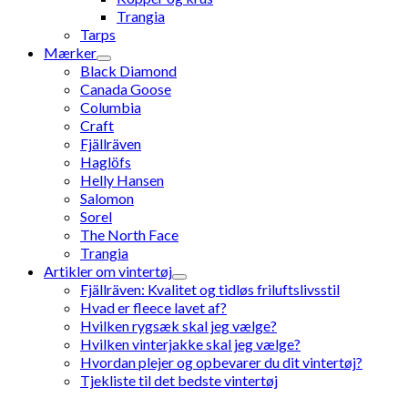
Trangia
Tarps
Mærker
Black Diamond
Canada Goose
Columbia
Craft
Fjällräven
Haglöfs
Helly Hansen
Salomon
Sorel
The North Face
Trangia
Artikler om vintertøj
Fjällräven: Kvalitet og tidløs friluftslivsstil
Hvad er fleece lavet af?
Hvilken rygsæk skal jeg vælge?
Hvilken vinterjakke skal jeg vælge?
Hvordan plejer og opbevarer du dit vintertøj?
Tjekliste til det bedste vintertøj