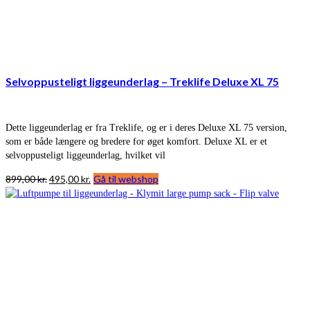
Selvoppusteligt liggeunderlag – Treklife Deluxe XL 75
Dette liggeunderlag er fra Treklife, og er i deres Deluxe XL 75 version,
som er både længere og bredere for øget komfort. Deluxe XL er et
selvoppusteligt liggeunderlag, hvilket vil
Den
Den
899,00
kr.
495,00
kr.
Gå til webshop
oprindelige
aktuelle
pris
pris
var:
er:
899,00 kr..
495,00 kr..