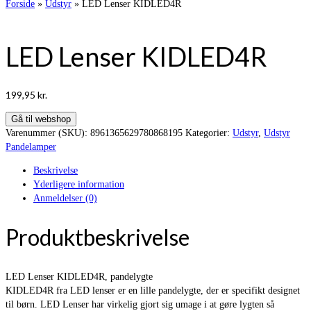
Forside
»
Udstyr
»
LED Lenser KIDLED4R
LED Lenser KIDLED4R
199,95
kr.
Gå til webshop
Varenummer (SKU):
8961365629780868195
Kategorier:
Udstyr
,
Udstyr
Pandelamper
Beskrivelse
Yderligere information
Anmeldelser (0)
Produktbeskrivelse
LED Lenser KIDLED4R, pandelygte
KIDLED4R fra LED lenser er en lille pandelygte, der er specifikt designet
til børn. LED Lenser har virkelig gjort sig umage i at gøre lygten så