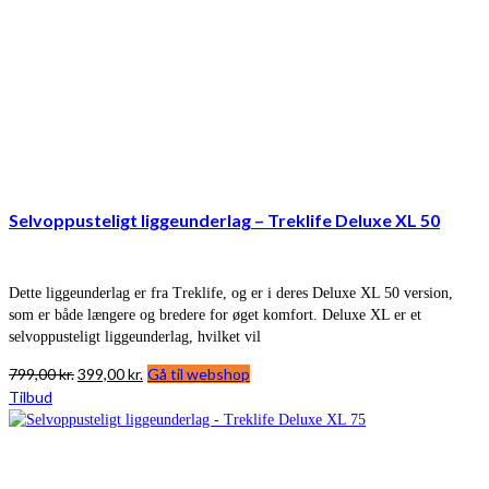
Selvoppusteligt liggeunderlag – Treklife Deluxe XL 50
Dette liggeunderlag er fra Treklife, og er i deres Deluxe XL 50 version,
som er både længere og bredere for øget komfort. Deluxe XL er et
selvoppusteligt liggeunderlag, hvilket vil
Den
Den
799,00
kr.
399,00
kr.
Gå til webshop
oprindelige
aktuelle
Tilbud
pris
pris
var:
er:
799,00 kr..
399,00 kr..