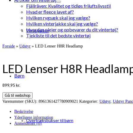
Fjällräven: Kvalitet og tidløs friluftslivsstil
Hvad er fleece lavet af?
Hvilken rygsæk skal jeg vælge?
Hvilken vinterjakke skal jeg vælge?
Hvordan plejer og opbevarer du dit vintertøj?
Vinterjakker
Tjekliste til det bedste vintertøj
Forside
»
Udstyr
»
LED Lenser H8R Headlamp
LED Lenser H8R Headlam
Børn
899,95
kr.
Gå til webshop
Varenummer (SKU):
8961361427780909021
Kategorier:
Udstyr
,
Udstyr Pan
Beskrivelse
Yderligere information
Overtræksbukser til børn
Anmeldelser (0)