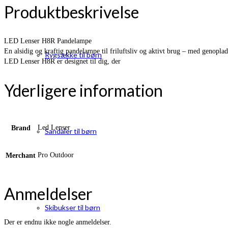
Produktbeskrivelse
LED Lenser H8R Pandelampe
En alsidig og kraftig pandelampe til friluftsliv og aktivt brug – med genopla
Rygsække til børn
LED Lenser H8R er designet til dig, der
Yderligere information
Led Lenser
Brand
Sandaler til børn
Pro Outdoor
Merchant
Anmeldelser
Skibukser til børn
Der er endnu ikke nogle anmeldelser.