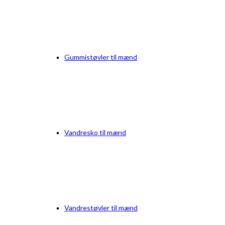
Gummistøvler til mænd
Vandresko til mænd
Vandrestøvler til mænd