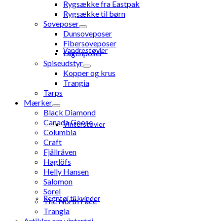
Rygsække fra Eastpak
Rygsække til børn
Soveposer
Dunsoveposer
Fibersoveposer
Vandrestøvler
Lagenposer
Spiseudstyr
Kopper og krus
Trangia
Tarps
Mærker
Black Diamond
Canada Goose
Vinterstøvler
Columbia
Craft
Fjällräven
Haglöfs
Helly Hansen
Salomon
Sorel
Regntøj til kvinder
The North Face
Trangia
Artikler om vintertøj