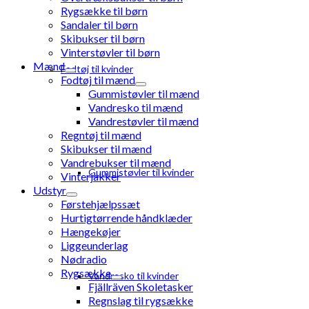
Rygsække til børn
Sandaler til børn
Skibukser til børn
Vinterstøvler til børn
Mænd
Fodtøj til kvinder
Fodtøj til mænd
Gummistøvler til mænd
Vandresko til mænd
Vandrestøvler til mænd
Regntøj til mænd
Skibukser til mænd
Vandrebukser til mænd
Gummistøvler til kvinder
Vinterjakker
Udstyr
Førstehjælpssæt
Hurtigtørrende håndklæder
Hængekøjer
Liggeunderlag
Nødradio
Rygsække
Vandresko til kvinder
Fjällräven Skoletasker
Regnslag til rygsække