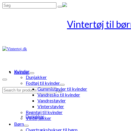
Search
for:
Kvinder
Kvinder
Dunjakker
Fodtøj til kvinder
Gummistøvler til kvinder
Search
Vandresko til kvinder
for:
Vandrestøvler
Vinterstøvler
Regntøj til kvinder
Dunjakker
Vinterjakker
Børn
Overtræksbukser til børn