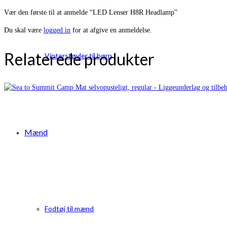
Vær den første til at anmelde “LED Lenser H8R Headlamp”
Du skal være
logged in
for at afgive en anmeldelse.
Relaterede produkter
Vinterstøvler til børn
Mænd
Fodtøj til mænd