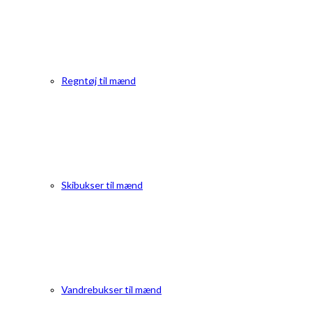
Regntøj til mænd
Skibukser til mænd
Vandrebukser til mænd