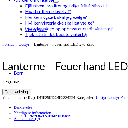
Fjällräven: Kvalitet og tidløs friluftslivsstil
Hvad er fleece lavet af?
Hvilken rygsæk skal jeg vælge?
Hvilken vinterjakke skal jeg vælge?
Hvordan plejer og opbevarer du dit vintertøj?
Vinterjakker
Tjekliste til det bedste vintertøj
Forside
»
Udstyr
»
Lanterne – Feuerhand LED 276 Zinc
Lanterne – Feuerhand LED
Børn
399,00
kr.
Gå til webshop
Varenummer (SKU):
8418290155485224334
Kategorier:
Udstyr
,
Udstyr Pan
Beskrivelse
Yderligere information
Overtræksbukser til børn
Anmeldelser (0)