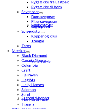
Rygsække fra Eastpak
Rygsække til børn
Soveposer
Dunsoveposer
Fibersoveposer
Vandrestøvler
Lagenposer
Spiseudstyr
Kopper og krus
Trangia
Tarps
Mærker
Black Diamond
Canada Goose
Vinterstøvler
Columbia
Craft
Fjällräven
Haglöfs
Helly Hansen
Salomon
Sorel
Regntøj til kvinder
The North Face
Trangia
Artikler om vintertøj