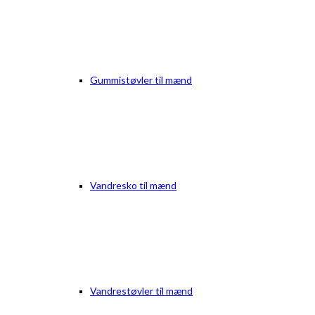
Gummistøvler til mænd
Vandresko til mænd
Vandrestøvler til mænd