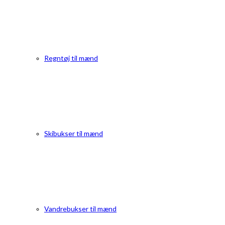
Regntøj til mænd
Skibukser til mænd
Vandrebukser til mænd