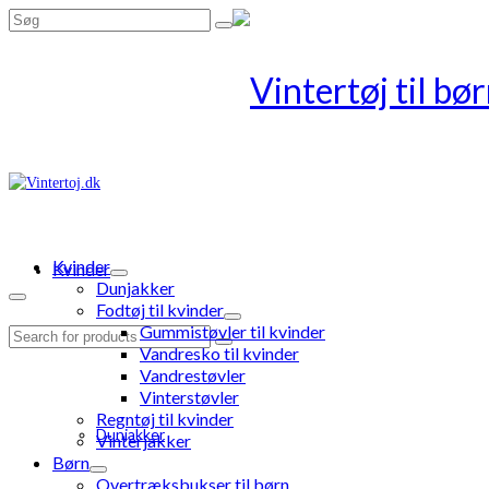
Search
for:
Kvinder
Kvinder
Dunjakker
Fodtøj til kvinder
Gummistøvler til kvinder
Search
Vandresko til kvinder
for:
Vandrestøvler
Vinterstøvler
Regntøj til kvinder
Dunjakker
Vinterjakker
Børn
Overtræksbukser til børn