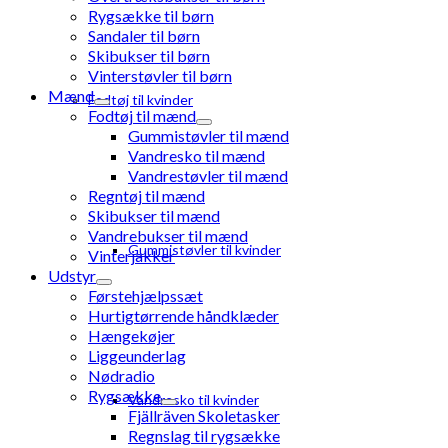
Rygsække til børn
Sandaler til børn
Skibukser til børn
Vinterstøvler til børn
Mænd
Fodtøj til kvinder
Fodtøj til mænd
Gummistøvler til mænd
Vandresko til mænd
Vandrestøvler til mænd
Regntøj til mænd
Skibukser til mænd
Vandrebukser til mænd
Gummistøvler til kvinder
Vinterjakker
Udstyr
Førstehjælpssæt
Hurtigtørrende håndklæder
Hængekøjer
Liggeunderlag
Nødradio
Rygsække
Vandresko til kvinder
Fjällräven Skoletasker
Regnslag til rygsække