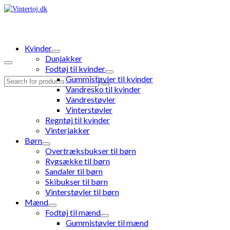
Kvinder
Dunjakker
Fodtøj til kvinder
Gummistøvler til kvinder
Search
Vandresko til kvinder
for:
Vandrestøvler
Vinterstøvler
Regntøj til kvinder
Vinterjakker
Børn
Overtræksbukser til børn
Rygsække til børn
Sandaler til børn
Skibukser til børn
Vinterstøvler til børn
Mænd
Fodtøj til mænd
Gummistøvler til mænd