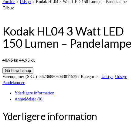
Forside
»
Udstyr
»
Kodak HL04 3 Watt LED 150 Lumen – Pandelampe
Tilbud
Kodak HL04 3 Watt LED
150 Lumen – Pandelampe
Den
Den
48,95
kr.
44,95
kr.
oprindelige
aktuelle
Gå til webshop
pris
pris
Varenummer (SKU):
8673688060438115397
Kategorier:
Udstyr
,
Udstyr
var:
er:
Pandelamper
48,95 kr..
44,95 kr..
Yderligere information
Anmeldelser (0)
Yderligere information