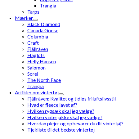
Trangia
Tarps
Mærker
Black Diamond
Canada Goose
Columbia
Craft
Fjällräven
Haglöfs
Helly Hansen
Salomon
Sorel
The North Face
Trangia
Artikler om vintertøj
Fjällräven: Kvalitet og tidløs friluftslivsstil
Hvad er fleece lavet af?
Hvilken rygsæk skal jeg vælge?
Hvilken vinterjakke skal jeg vælge?
Hvordan plejer og opbevarer du dit vintertøj?
Tjekliste til det bedste vintertøj