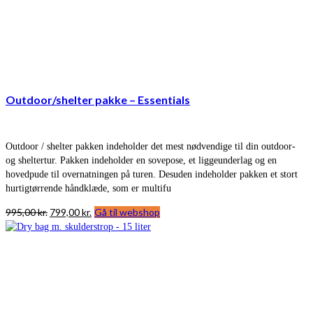
Outdoor/shelter pakke – Essentials
Outdoor / shelter pakken indeholder det mest nødvendige til din outdoor-
og sheltertur. Pakken indeholder en sovepose, et liggeunderlag og en
hovedpude til overnatningen på turen. Desuden indeholder pakken et stort
hurtigtørrende håndklæde, som er multifu
Den
Den
995,00
kr.
799,00
kr.
Gå til webshop
oprindelige
aktuelle
pris
pris
var:
er:
995,00 kr..
799,00 kr..