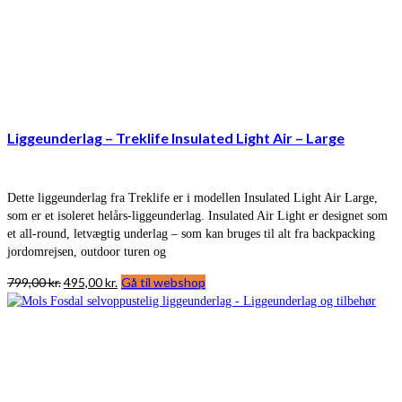
Liggeunderlag – Treklife Insulated Light Air – Large
Dette liggeunderlag fra Treklife er i modellen Insulated Light Air Large,
som er et isoleret helårs-liggeunderlag. Insulated Air Light er designet som
et all-round, letvægtig underlag – som kan bruges til alt fra backpacking
jordomrejsen, outdoor turen og
Den
Den
799,00
kr.
495,00
kr.
Gå til webshop
oprindelige
aktuelle
pris
pris
var:
er:
799,00 kr..
495,00 kr..