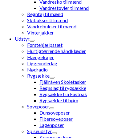
Vandresko til mænd
Vandrestøvler til mænd
Regntøj til mænd
Skibukser til mænd
Vandrebukser til mænd
Vinterjakker
Udstyr
Førstehjælpssæt
Hurtigtørrende håndklæder
Hængekøjer
Liggeunderlag
Nødradio
Rygsække
Fjällräven Skoletasker
Regnslag til rygsække
Rygsække fra Eastpak
Rygsække til børn
Soveposer
Dunsoveposer
Fibersoveposer
Lagenposer
Spiseudstyr
Kopper og krus