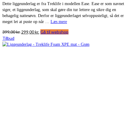
Dette liggeunderlag er fra Treklife i modellen Ease. Ease er som navnet
siger, et liggeunderlag, som skal gøre din tur lettere og sikre dig en
behagelig nattesøvn. Derfor er liggeunderlaget selvoppusteligt, så det er
meget let at puste op når …
Læs mere
Den
Den
399,00
kr.
299,00
kr.
Gå til webshop
oprindelige
aktuelle
Tilbud
pris
pris
var:
er:
399,00 kr..
299,00 kr..