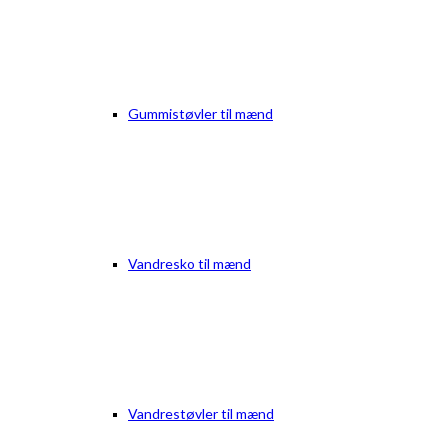
Gummistøvler til mænd
Vandresko til mænd
Vandrestøvler til mænd