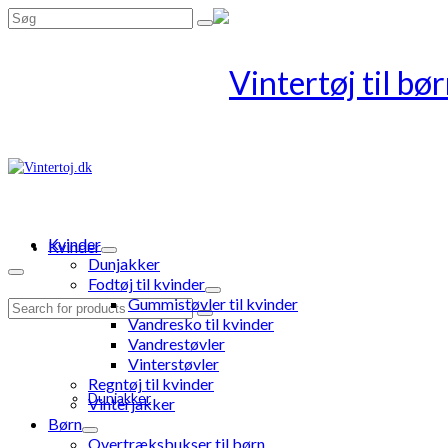
Search
for:
Kvinder
Kvinder
Dunjakker
Fodtøj til kvinder
Gummistøvler til kvinder
Search
Vandresko til kvinder
for:
Vandrestøvler
Vinterstøvler
Regntøj til kvinder
Dunjakker
Vinterjakker
Børn
Overtræksbukser til børn