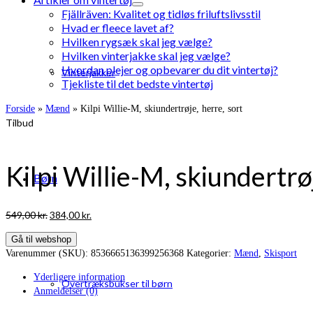
Fjällräven: Kvalitet og tidløs friluftslivsstil
Hvad er fleece lavet af?
Hvilken rygsæk skal jeg vælge?
Hvilken vinterjakke skal jeg vælge?
Hvordan plejer og opbevarer du dit vintertøj?
Vinterjakker
Tjekliste til det bedste vintertøj
Forside
»
Mænd
»
Kilpi Willie-M, skiundertrøje, herre, sort
Tilbud
Kilpi Willie-M, skiundertrø
Børn
Den
Den
549,00
kr.
384,00
kr.
oprindelige
aktuelle
Gå til webshop
pris
pris
Varenummer (SKU):
8536665136399256368
Kategorier:
Mænd
,
Skisport
var:
er:
549,00 kr..
384,00 kr..
Yderligere information
Overtræksbukser til børn
Anmeldelser (0)