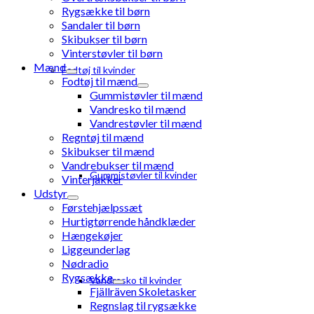
Rygsække til børn
Sandaler til børn
Skibukser til børn
Vinterstøvler til børn
Mænd
Fodtøj til kvinder
Fodtøj til mænd
Gummistøvler til mænd
Vandresko til mænd
Vandrestøvler til mænd
Regntøj til mænd
Skibukser til mænd
Vandrebukser til mænd
Gummistøvler til kvinder
Vinterjakker
Udstyr
Førstehjælpssæt
Hurtigtørrende håndklæder
Hængekøjer
Liggeunderlag
Nødradio
Rygsække
Vandresko til kvinder
Fjällräven Skoletasker
Regnslag til rygsække