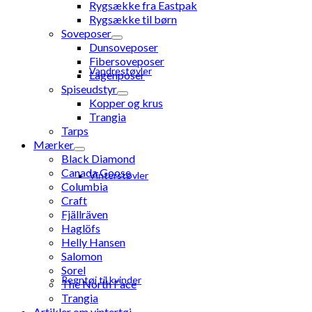
Rygsække fra Eastpak
Rygsække til børn
Soveposer
Dunsoveposer
Fibersoveposer
Vandrestøvler
Lagenposer
Spiseudstyr
Kopper og krus
Trangia
Tarps
Mærker
Black Diamond
Canada Goose
Vinterstøvler
Columbia
Craft
Fjällräven
Haglöfs
Helly Hansen
Salomon
Sorel
Regntøj til kvinder
The North Face
Trangia
Artikler om vintertøj