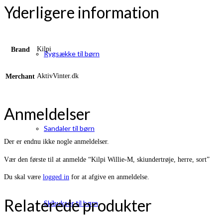
Yderligere information
Kilpi
Brand
Rygsække til børn
AktivVinter.dk
Merchant
Anmeldelser
Sandaler til børn
Der er endnu ikke nogle anmeldelser.
Vær den første til at anmelde “Kilpi Willie-M, skiundertrøje, herre, sort”
Du skal være
logged in
for at afgive en anmeldelse.
Relaterede produkter
Skibukser til børn