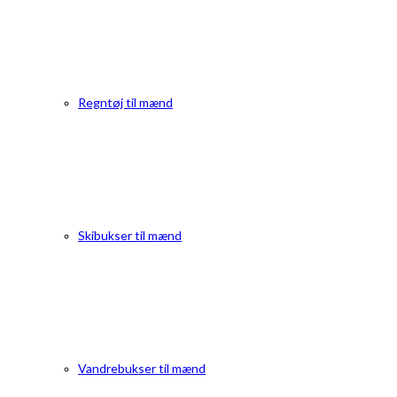
Regntøj til mænd
Skibukser til mænd
Vandrebukser til mænd