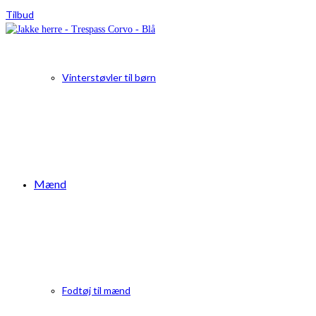
Tilbud
Vinterstøvler til børn
Mænd
Fodtøj til mænd