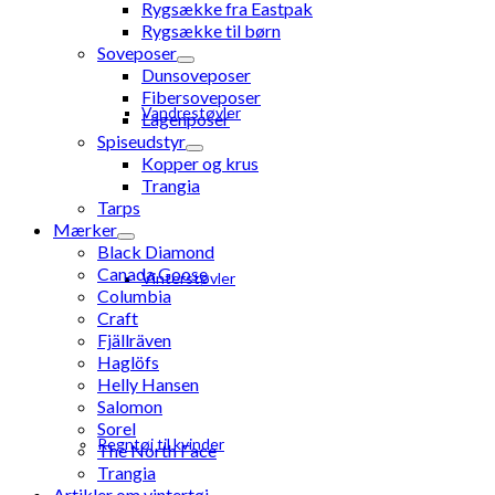
Rygsække fra Eastpak
Rygsække til børn
Soveposer
Dunsoveposer
Fibersoveposer
Vandrestøvler
Lagenposer
Spiseudstyr
Kopper og krus
Trangia
Tarps
Mærker
Black Diamond
Canada Goose
Vinterstøvler
Columbia
Craft
Fjällräven
Haglöfs
Helly Hansen
Salomon
Sorel
Regntøj til kvinder
The North Face
Trangia
Artikler om vintertøj