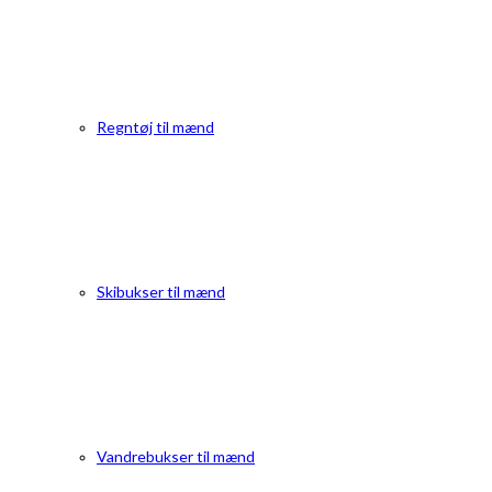
Regntøj til mænd
Skibukser til mænd
Vandrebukser til mænd