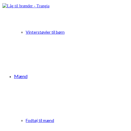
Vinterstøvler til børn
Mænd
Fodtøj til mænd