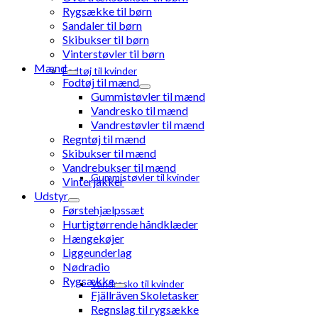
Rygsække til børn
Sandaler til børn
Skibukser til børn
Vinterstøvler til børn
Mænd
Fodtøj til kvinder
Fodtøj til mænd
Gummistøvler til mænd
Vandresko til mænd
Vandrestøvler til mænd
Regntøj til mænd
Skibukser til mænd
Vandrebukser til mænd
Gummistøvler til kvinder
Vinterjakker
Udstyr
Førstehjælpssæt
Hurtigtørrende håndklæder
Hængekøjer
Liggeunderlag
Nødradio
Rygsække
Vandresko til kvinder
Fjällräven Skoletasker
Regnslag til rygsække