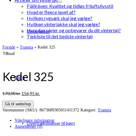
Fjällräven: Kvalitet og tidløs friluftslivsstil
Hvad er fleece lavet af?
Hvilken rygsæk skal jeg vælge?
Hvilken vinterjakke skal jeg vælge?
Hvordan plejer og opbevarer du dit vintertøj?
Vinterjakker
Tjekliste til det bedste vintertøj
Forside
»
Trangia
»
Kedel 325
Tilbud
Kedel 325
Børn
Den
Den
170,00
kr.
156,95
kr.
oprindelige
aktuelle
Gå til webshop
pris
pris
Varenummer (SKU):
8673689305011411372
Kategori:
Trangia
var:
er:
170,00 kr..
156,95 kr..
Yderligere information
Overtræksbukser til børn
Anmeldelser (0)