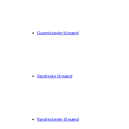
Gummistøvler til mænd
Vandresko til mænd
Vandrestøvler til mænd