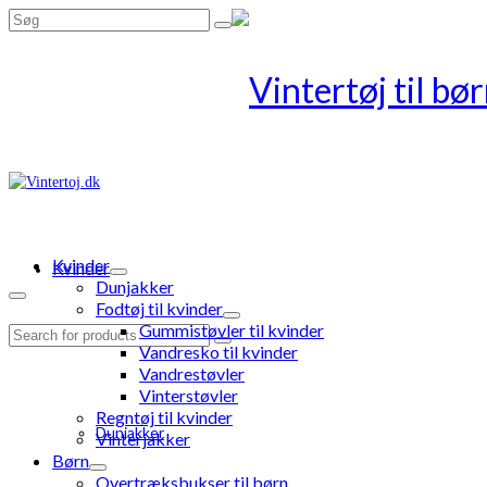
Search
for:
Kvinder
Kvinder
Dunjakker
Fodtøj til kvinder
Gummistøvler til kvinder
Search
Vandresko til kvinder
for:
Vandrestøvler
Vinterstøvler
Regntøj til kvinder
Dunjakker
Vinterjakker
Børn
Overtræksbukser til børn