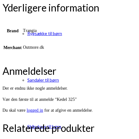
Yderligere information
Trangia
Brand
Rygsække til børn
Outmore.dk
Merchant
Anmeldelser
Sandaler til børn
Der er endnu ikke nogle anmeldelser.
Vær den første til at anmelde “Kedel 325”
Du skal være
logged in
for at afgive en anmeldelse.
Relaterede produkter
Skibukser til børn